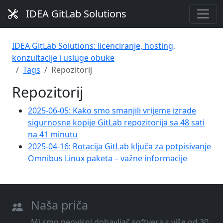
IDEA GitLab Solutions
IDEA GitLab Solutions: licenciranje, hosting,
konzultacije i usluge obuke
Tags
Repozitorij
Repozitorij
2025-06-05: Kako smo smanjili vrijeme izrade
sigurnosne kopije GitLab repozitorija sa 48 sati
na 41 minutu
2025-04-16: Rotacija GitLab ključa za potpisivanje
Omnibus Linux paketa – važne informacije
Naša priča
Mi smo neovisni dobavljač softvera s više od 30