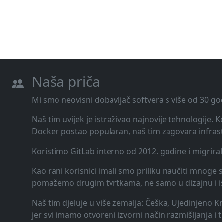
Naša priča
Mi smo neovisni dobavljač softvera s više od 30 go
Naš tim uvijek je istraživao najnovije tehnologije.
Docker postao popularan, naš tim zagovara infrast
Koristimo GitLab interno od 2012. godine i migrira
Kao rani korisnici imali smo priliku naučiti mnoge st
pomažemo drugim tvrtkama, ne samo u dizajnu i ispor
Naš tim djeluje u više zemalja: Češka, Ujedinjeno K
jer svi imamo otvoreni izvorni način razmišljanja i