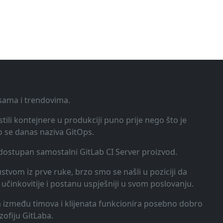
ksama i trendovima.
tili kontejnere u produkciji puno prije nego što je
o se danas naziva GitOps.
o dostupan samostalni GitLab CI Server proizvod.
kustvom iz prve ruke, brzo smo se našli u poziciji da
učinkovitije i postanu uspješniji u svom poslovanju.
ija između timova i klijenata funkcionira posebno dobro
zofiju GitLaba.