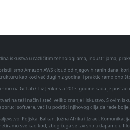
dina iskustva u različitim tehnologijama, industrijama, pra
 Koristili smo Amazon AWS cloud od njegovih ranih dana, koris
rukturu kao kod već dugi niz godina, i prakticiramo ono št
li smo na GitLab CI iz Jenkins-a 2013. godine kada je posta
vari na teži način i steći veliko znanje i iskustvo. S ovim is
uci softvera, već i u podršci njihovog cilja da rade bolje, 
raljevstvo, Poljska, Balkan, Južna Afrika i Izrael. Komunikac
 tretiramo sve kao kod, zbog čega se izvrsno uklapamo u filo