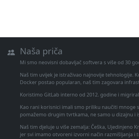
Naša priča
Mi smo neovisni dobavljač softvera s više od 30 go
Naš tim uvijek je istraživao najnovije tehnologije.
Docker postao popularan, naš tim zagovara infrast
Koristimo GitLab interno od 2012. godine i migrira
Kao rani korisnici imali smo priliku naučiti mnoge st
pomažemo drugim tvrtkama, ne samo u dizajnu i ispor
Naš tim djeluje u više zemalja: Češka, Ujedinjeno K
jer svi imamo otvoreni izvorni način razmišljanja i