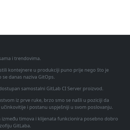
ksama i trendovima.
tili kontejnere u produkciji puno prije nego što je
o se danas naziva GitOps.
o dostupan samostalni GitLab CI Server proizvod.
kustvom iz prve ruke, brzo smo se našli u poziciji da
učinkovitije i postanu uspješniji u svom poslovanju.
ija između timova i klijenata funkcionira posebno dobro
zofiju GitLaba.