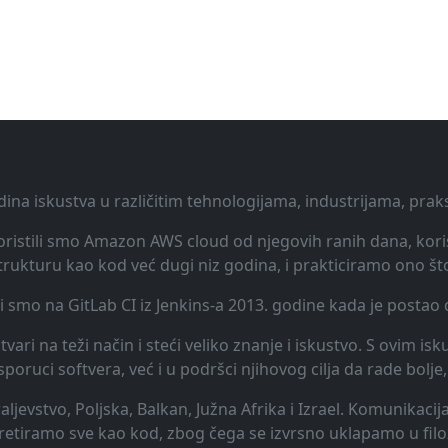
dina iskustva u različitim tehnologijama, industrijama, pra
 Koristili smo Amazon AWS cloud od njegovih ranih dana, koris
rukturu kao kod već dugi niz godina, i prakticiramo ono št
li smo na GitLab CI iz Jenkins-a 2013. godine kada je posta
vari na teži način i steći veliko znanje i iskustvo. S ovim is
uci softvera, već i u podršci njihovog cilja da rade bolje, 
raljevstvo, Poljska, Balkan, Južna Afrika i Izrael. Komunikac
 tretiramo sve kao kod, zbog čega se izvrsno uklapamo u filo