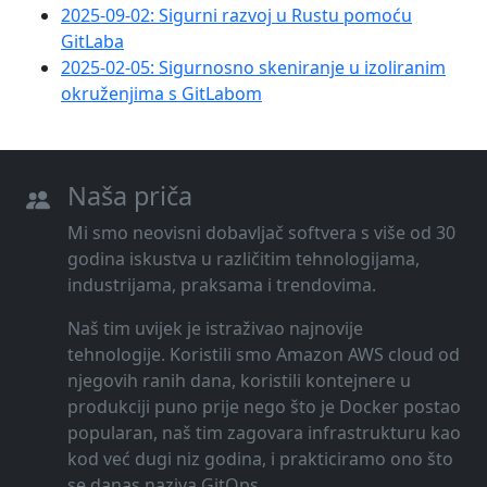
2025-09-02: Sigurni razvoj u Rustu pomoću
GitLaba
2025-02-05: Sigurnosno skeniranje u izoliranim
okruženjima s GitLabom
Naša priča
Mi smo neovisni dobavljač softvera s više od 30
godina iskustva u različitim tehnologijama,
industrijama, praksama i trendovima.
Naš tim uvijek je istraživao najnovije
tehnologije. Koristili smo Amazon AWS cloud od
njegovih ranih dana, koristili kontejnere u
produkciji puno prije nego što je Docker postao
popularan, naš tim zagovara infrastrukturu kao
kod već dugi niz godina, i prakticiramo ono što
se danas naziva GitOps.