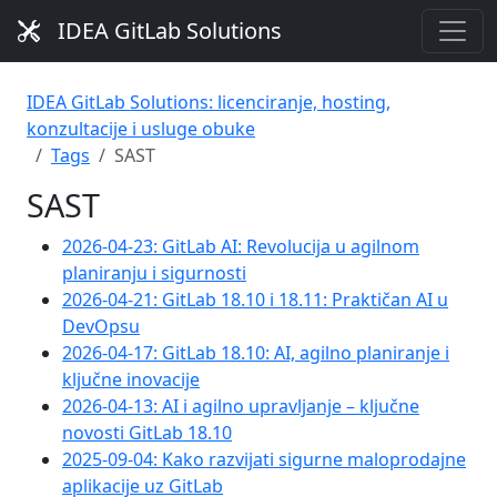
IDEA GitLab Solutions
IDEA GitLab Solutions: licenciranje, hosting,
konzultacije i usluge obuke
Tags
SAST
SAST
2026-04-23: GitLab AI: Revolucija u agilnom
planiranju i sigurnosti
2026-04-21: GitLab 18.10 i 18.11: Praktičan AI u
DevOpsu
2026-04-17: GitLab 18.10: AI, agilno planiranje i
ključne inovacije
2026-04-13: AI i agilno upravljanje – ključne
novosti GitLab 18.10
2025-09-04: Kako razvijati sigurne maloprodajne
aplikacije uz GitLab