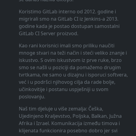
Koristimo GitLab interno od 2012. godine i
migrirali smo na GitLab CI iz Jenkins-a 2013.
godine kada je postao dostupan samostalni
GitLab CI Server proizvod.
Kao rani korisnici imali smo priliku naučiti
mnoge stvari na teži način i steći veliko znanje i
iskustvo. S ovim iskustvom iz prve ruke, brzo
smo se našli u poziciji da pomažemo drugim
tvrtkama, ne samo u dizajnu i isporuci softvera,
već i u podršci njihovog cilja da rade bolje,
učinkovitije i postanu uspješniji u svom
poslovanju.
Naš tim djeluje u više zemalja: Češka,
Ujedinjeno Kraljevstvo, Poljska, Balkan, Južna
Afrika i Izrael. Komunikacija između timova i
klijenata funkcionira posebno dobro jer svi