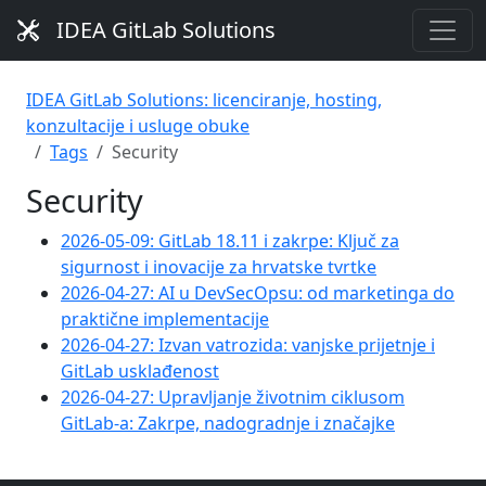
IDEA GitLab Solutions
IDEA GitLab Solutions: licenciranje, hosting,
konzultacije i usluge obuke
Tags
Security
Security
2026-05-09: GitLab 18.11 i zakrpe: Ključ za
sigurnost i inovacije za hrvatske tvrtke
2026-04-27: AI u DevSecOpsu: od marketinga do
praktične implementacije
2026-04-27: Izvan vatrozida: vanjske prijetnje i
GitLab usklađenost
2026-04-27: Upravljanje životnim ciklusom
GitLab-a: Zakrpe, nadogradnje i značajke