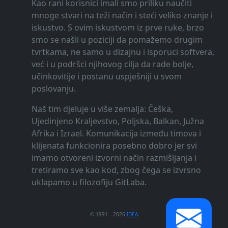
Kao rani korisnici imali smo priliku naučiti
mnoge stvari na teži način i steći veliko znanje i
iskustvo. S ovim iskustvom iz prve ruke, brzo
smo se našli u poziciji da pomažemo drugim
tvrtkama, ne samo u dizajnu i isporuci softvera,
već i u podršci njihovog cilja da rade bolje,
učinkovitije i postanu uspješniji u svom
poslovanju.
Naš tim djeluje u više zemalja: Češka,
Ujedinjeno Kraljevstvo, Poljska, Balkan, Južna
Afrika i Izrael. Komunikacija između timova i
klijenata funkcionira posebno dobro jer svi
imamo otvoreni izvorni način razmišljanja i
tretiramo sve kao kod, zbog čega se izvrsno
uklapamo u filozofiju GitLaba.
© 1991—2026
IDEA