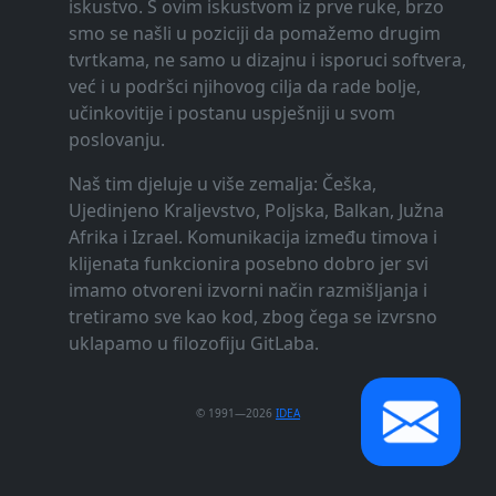
iskustvo. S ovim iskustvom iz prve ruke, brzo
smo se našli u poziciji da pomažemo drugim
tvrtkama, ne samo u dizajnu i isporuci softvera,
već i u podršci njihovog cilja da rade bolje,
učinkovitije i postanu uspješniji u svom
poslovanju.
Naš tim djeluje u više zemalja: Češka,
Ujedinjeno Kraljevstvo, Poljska, Balkan, Južna
Afrika i Izrael. Komunikacija između timova i
klijenata funkcionira posebno dobro jer svi
imamo otvoreni izvorni način razmišljanja i
tretiramo sve kao kod, zbog čega se izvrsno
uklapamo u filozofiju GitLaba.
© 1991—2026
IDEA