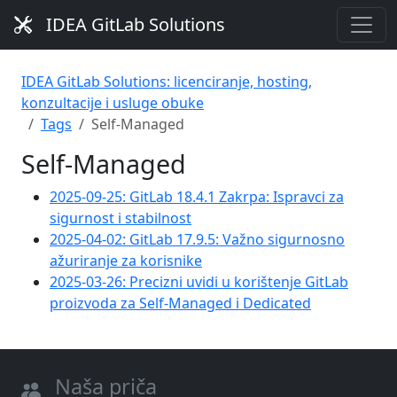
IDEA GitLab Solutions
IDEA GitLab Solutions: licenciranje, hosting,
konzultacije i usluge obuke
Tags
Self-Managed
Self-Managed
2025-09-25: GitLab 18.4.1 Zakrpa: Ispravci za
sigurnost i stabilnost
2025-04-02: GitLab 17.9.5: Važno sigurnosno
ažuriranje za korisnike
2025-03-26: Precizni uvidi u korištenje GitLab
proizvoda za Self-Managed i Dedicated
Naša priča