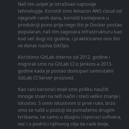
Naš tim uvijek je istraživao najnovije
tehnologije. Koristili smo Amazon AWS cloud od
njegovih ranih dana, koristili kontejnere u
produkciji puno prije nego što je Docker postao
popularan, naš tim zagovara infrastrukturu kao
kod već dugi niz godina, i prakticiramo ono što
se danas naziva GitOps.
Koristimo GitLab interno od 2012. godine i
migrirali smo na GitLab CI iz Jenkins-a 2013.
godine kada je postao dostupan samostalni
GitLab CI Server proizvod.
Kao rani korisnici imali smo priliku naučiti
mnoge stvari na teži način i steći veliko znanje i
iskustvo. S ovim iskustvom iz prve ruke, brzo
smo se našli u poziciji da pomažemo drugim
tvrtkama, ne samo u dizajnu i isporuci softvera,
već i u podršci njihovog cilja da rade bolje,