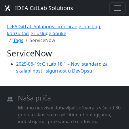
IDEA GitLab Solutions
IDEA GitLab Solutions: licenciranje, hosting,
konzultacije i usluge obuke
Tags
ServiceNow
ServiceNow
2025-06-19: GitLab 18.1 – Novi standard za
skalabilnost i sigurnost u DevOpsu
Naša priča
Mi smo neovisni dobavljač softvera s više od 30
godina iskustva u različitim tehnologijama,
industrijama, praksama i trendovima.