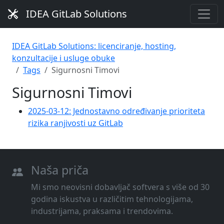
IDEA GitLab Solutions
IDEA GitLab Solutions: licenciranje, hosting,
konzultacije i usluge obuke
Tags
Sigurnosni Timovi
Sigurnosni Timovi
2025-03-12: Jednostavno određivanje prioriteta
rizika ranjivosti uz GitLab
Naša priča
Mi smo neovisni dobavljač softvera s više od 30
godina iskustva u različitim tehnologijama,
industrijama, praksama i trendovima.