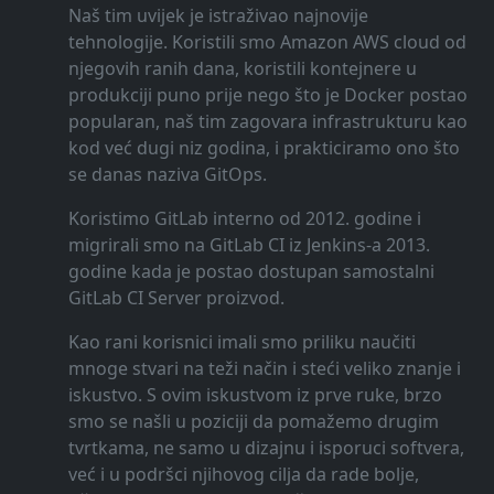
Naš tim uvijek je istraživao najnovije
tehnologije. Koristili smo Amazon AWS cloud od
njegovih ranih dana, koristili kontejnere u
produkciji puno prije nego što je Docker postao
popularan, naš tim zagovara infrastrukturu kao
kod već dugi niz godina, i prakticiramo ono što
se danas naziva GitOps.
Koristimo GitLab interno od 2012. godine i
migrirali smo na GitLab CI iz Jenkins-a 2013.
godine kada je postao dostupan samostalni
GitLab CI Server proizvod.
Kao rani korisnici imali smo priliku naučiti
mnoge stvari na teži način i steći veliko znanje i
iskustvo. S ovim iskustvom iz prve ruke, brzo
smo se našli u poziciji da pomažemo drugim
tvrtkama, ne samo u dizajnu i isporuci softvera,
već i u podršci njihovog cilja da rade bolje,