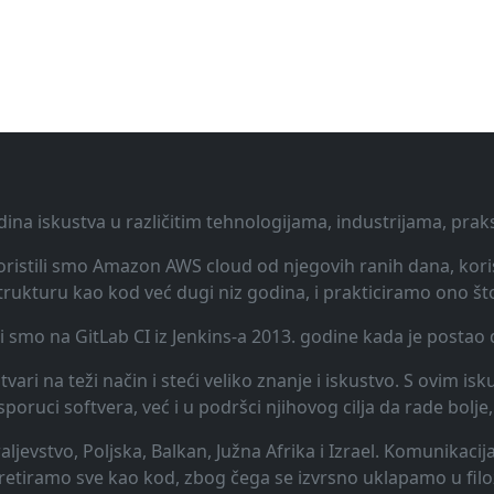
dina iskustva u različitim tehnologijama, industrijama, pra
 Koristili smo Amazon AWS cloud od njegovih ranih dana, koris
rukturu kao kod već dugi niz godina, i prakticiramo ono št
li smo na GitLab CI iz Jenkins-a 2013. godine kada je posta
vari na teži način i steći veliko znanje i iskustvo. S ovim is
uci softvera, već i u podršci njihovog cilja da rade bolje, 
raljevstvo, Poljska, Balkan, Južna Afrika i Izrael. Komunikac
 tretiramo sve kao kod, zbog čega se izvrsno uklapamo u filo