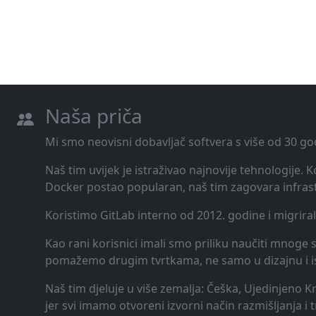
Naša priča
Mi smo neovisni dobavljač softvera s više od 30 go
Naš tim uvijek je istraživao najnovije tehnologije.
Docker postao popularan, naš tim zagovara infrast
Koristimo GitLab interno od 2012. godine i migrira
Kao rani korisnici imali smo priliku naučiti mnoge st
pomažemo drugim tvrtkama, ne samo u dizajnu i ispor
Naš tim djeluje u više zemalja: Češka, Ujedinjeno K
jer svi imamo otvoreni izvorni način razmišljanja i