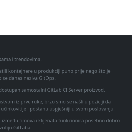
ksama i trendovima.
tili kontejnere u produkciji puno prije nego što je
o se danas naziva GitOps.
o dostupan samostalni GitLab CI Server proizvod.
kustvom iz prve ruke, brzo smo se našli u poziciji da
učinkovitije i postanu uspješniji u svom poslovanju.
ija između timova i klijenata funkcionira posebno dobro
zofiju GitLaba.