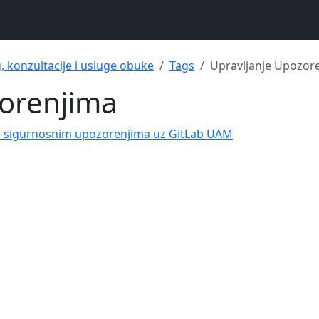
g, konzultacije i usluge obuke
Tags
Upravljanje Upozor
zorenjima
e sigurnosnim upozorenjima uz GitLab UAM