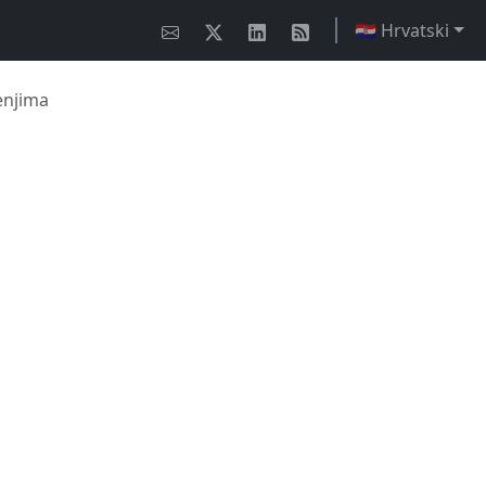
🇭🇷 Hrvatski
enjima