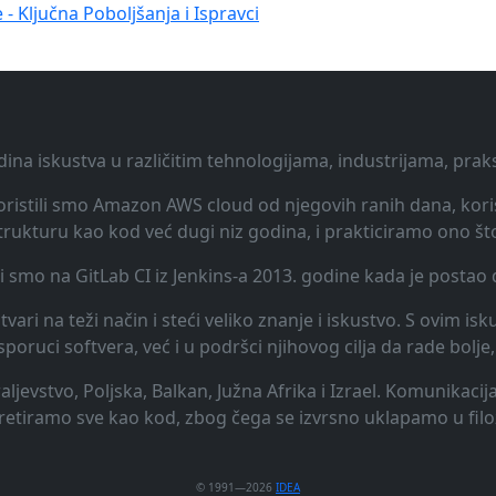
 - Ključna Poboljšanja i Ispravci
dina iskustva u različitim tehnologijama, industrijama, pra
 Koristili smo Amazon AWS cloud od njegovih ranih dana, koris
rukturu kao kod već dugi niz godina, i prakticiramo ono št
li smo na GitLab CI iz Jenkins-a 2013. godine kada je posta
vari na teži način i steći veliko znanje i iskustvo. S ovim is
uci softvera, već i u podršci njihovog cilja da rade bolje, 
raljevstvo, Poljska, Balkan, Južna Afrika i Izrael. Komunikac
 tretiramo sve kao kod, zbog čega se izvrsno uklapamo u filo
© 1991—2026
IDEA