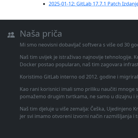
2025-01-12: GitLab 17.7.1 Patch Izdanje
Naša priča
Mi smo neovisni dobavljač softvera s više od 30 go
Naš tim uvijek je istraživao najnovije tehnologije.
Docker postao popularan, naš tim zagovara infrast
Koristimo GitLab interno od 2012. godine i migrira
Kao rani korisnici imali smo priliku naučiti mnoge st
pomažemo drugim tvrtkama, ne samo u dizajnu i ispor
Naš tim djeluje u više zemalja: Češka, Ujedinjeno K
jer svi imamo otvoreni izvorni način razmišljanja i