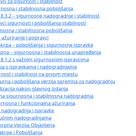
vci za sigurnost i stabilnost
rnosna i stabilnosna poboljšanja
8.3.2 – sigurnosne nadogradnje i stabilnost
vci sigurnosti i poboljšanja stabilnosti
rnosna i stabilnosna poboljšanja
 ažuriranje i popravci
akrpa – poboljšanja i sigurnosne ispravke
upna – sigurnosna i stabilnosna unapređenja
18.1.2 s važnim sigurnosnim ispravcima
krpa s ispravkama i nadogradnjama
rnost i stabilnost na prvom mjestu
gurna i poboljšana verzija spremna za nadogradnju
ilizacija nakon glavnog izdanja
žna sigurnosna i stabilnosna nadogradnja
urnosna i funkcionalna ažuriranja
a nadogradnja i ispravke
ključnim nadogradnjama
akrpna Verzija Objavljena
akrpe i Poboljšanja