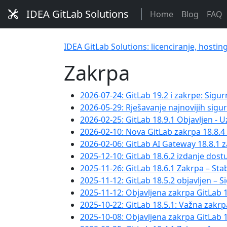
IDEA GitLab Solutions
Home
Blog
FAQ
IDEA GitLab Solutions: licenciranje, hostin
Zakrpa
2026-07-24: GitLab 19.2 i zakrpe: Sigurn
2026-05-29: Rješavanje najnovijih sig
2026-02-25: GitLab 18.9.1 Objavljen - 
2026-02-10: Nova GitLab zakrpa 18.8.4 
2026-02-06: GitLab AI Gateway 18.8.1 z
2025-12-10: GitLab 18.6.2 izdanje do
2025-11-26: GitLab 18.6.1 Zakrpa – Sta
2025-11-12: GitLab 18.5.2 objavljen – S
2025-11-12: Objavljena zakrpa GitLab 
2025-10-22: GitLab 18.5.1: Važna zak
2025-10-08: Objavljena zakrpa GitLab 1