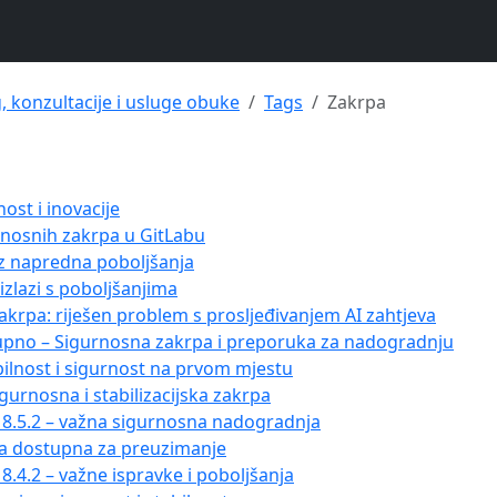
g, konzultacije i usluge obuke
Tags
Zakrpa
ost i inovacije
urnosnih zakrpa u GitLabu
Uz napredna poboljšanja
izlazi s poboljšanjima
akrpa: riješen problem s prosljeđivanjem AI zahtjeva
stupno – Sigurnosna zakrpa i preporuka za nadogradnju
bilnost i sigurnost na prvom mjestu
igurnosna i stabilizacijska zakrpa
18.5.2 – važna sigurnosna nadogradnja
rpa dostupna za preuzimanje
8.4.2 – važne ispravke i poboljšanja