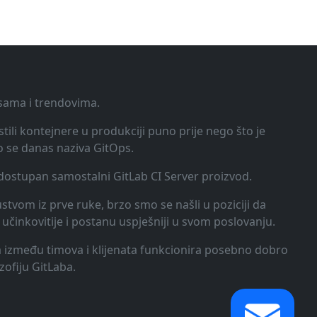
ksama i trendovima.
tili kontejnere u produkciji puno prije nego što je
o se danas naziva GitOps.
o dostupan samostalni GitLab CI Server proizvod.
kustvom iz prve ruke, brzo smo se našli u poziciji da
učinkovitije i postanu uspješniji u svom poslovanju.
ija između timova i klijenata funkcionira posebno dobro
zofiju GitLaba.