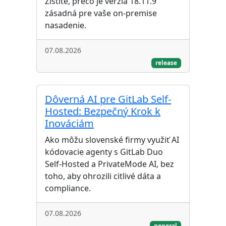
Zistite, prečo je verzia 18.11.9
zásadná pre vaše on-premise
nasadenie.
07.08.2026
release
Dôverná AI pre GitLab Self-
Hosted: Bezpečný Krok k
Inováciám
Ako môžu slovenské firmy využiť AI
kódovacie agenty s GitLab Duo
Self-Hosted a PrivateMode AI, bez
toho, aby ohrozili citlivé dáta a
compliance.
07.08.2026
general