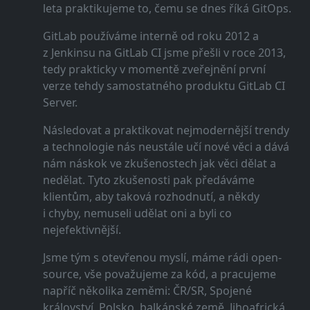
leta praktikujeme to, čemu se dnes říká GitOps.
GitLab používáme interně od roku 2012 a
z Jenkinsu na GitLab CI jsme přešli v roce 2013,
tedy prakticky v momentě zveřejnění první
verze tehdy samostatného produktu GitLab CI
Server.
Následovat a praktikovat nejmodernější trendy
a technologie nás neustále učí nové věci a dává
nám náskok ve zkušenostech jak věci dělat a
nedělat. Tyto zkušenosti pak předáváme
klientům, aby taková rozhodnutí, a někdy
i chyby, nemuseli udělat oni a byli co
nejefektivnější.
Jsme tým s otevřenou myslí, máme rádi open-
source, vše považujeme za kód, a pracujeme
napříč několika zeměmi: ČR/SR, Spojené
království, Polsko, balkánské země, Jihoafrická