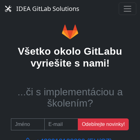
GitLab server?
IDEA GitLab Solutions
...alebo pomoc so
Všetko okolo GitLabu
správou CI runnerov?
vyriešite s nami!
...či s implementáciou a
školením?
Odebírejte novinky!