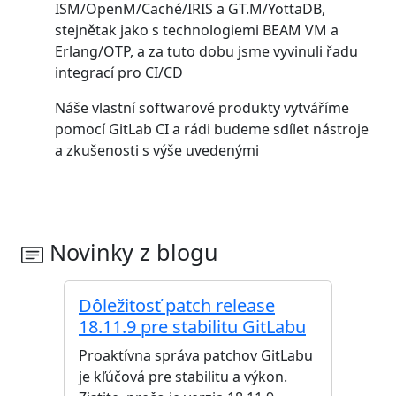
ISM/OpenM/Caché/IRIS a GT.M/YottaDB,
stejnětak jako s technologiemi BEAM VM a
Erlang/OTP, a za tuto dobu jsme vyvinuli řadu
integrací pro CI/CD
Náše vlastní softwarové produkty vytváříme
pomocí GitLab CI a rádi budeme sdílet nástroje
a zkušenosti s výše uvedenými
Novinky z blogu
Dôležitosť patch release
18.11.9 pre stabilitu GitLabu
Proaktívna správa patchov GitLabu
je kľúčová pre stabilitu a výkon.