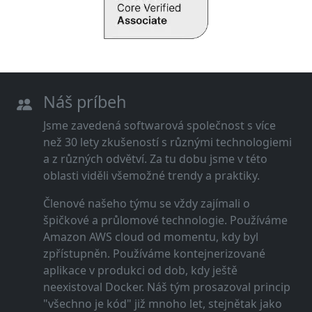
Náš príbeh
Jsme zavedená softwarová společnost s více
než 30 lety zkušeností s různými technologiemi
a z různých odvětví. Za tu dobu jsme v této
oblasti viděli všemožné trendy a praktiky.
Členové našeho týmu se vždy zajímali o
špičkové a průlomové technologie. Používáme
Amazon AWS cloud od momentu, kdy byl
zpřístupněn. Používáme kontejnerizované
aplikace v produkci od dob, kdy ještě
neexistoval Docker. Náš tým prosazoval princip
"všechno je kód" již mnoho let, stejnětak jako