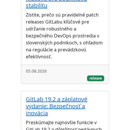
stabilitu
Zistite, prečo sú pravidelné patch
releases GitLabu kľúčové pre
udržanie robustného a
bezpečného DevOps prostredia v
slovenských podnikoch, s ohľadom
na regulácie a prevádzkovú
efektívnosť.
05.08.2026
release
GitLab 19.2 a záplatové
vydanie: Bezpečnosť a
inovácia
Preskúmajte najnovšie funkcie v
GitLab 19.2 a dôležitosť nedávnych