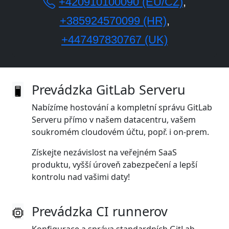
+420910100090 (EU/CZ)
,
+385924570099 (HR)
,
+447497830767 (UK)
Prevádzka GitLab Serveru
Nabízíme hostování a kompletní správu GitLab
Serveru přímo v našem datacentru, vašem
soukromém cloudovém účtu, popř. i on‑prem.
Získejte nezávislost na veřejném SaaS
produktu, vyšší úroveň zabezpečení a lepší
kontrolu nad vašimi daty!
Prevádzka CI runnerov