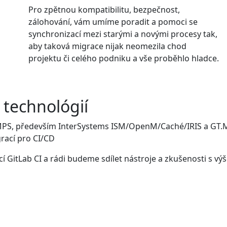
Pro zpětnou kompatibilitu, bezpečnost,
zálohování, vám umíme poradit a pomoci se
synchronizací mezi starými a novými procesy tak,
aby taková migrace nijak neomezila chod
projektu či celého podniku a vše proběhlo hladce.
 technológií
MPS, především InterSystems ISM/OpenM/Caché/IRIS a GT.M
grací pro CI/CD
 GitLab CI a rádi budeme sdílet nástroje a zkušenosti s v