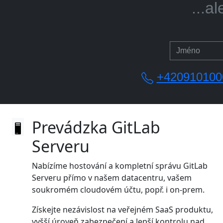
.
+420910100
Prevádzka GitLab
Serveru
Nabízíme hostování a kompletní správu GitLab
Serveru přímo v našem datacentru, vašem
soukromém cloudovém účtu, popř. i on‑prem.
Získejte nezávislost na veřejném SaaS produktu,
vyšší úroveň zabezpečení a lepší kontrolu nad