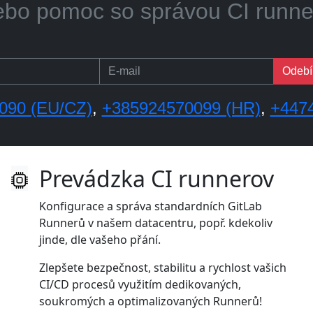
..či s implementáciou a školení
Odebír
090 (EU/CZ)
,
+385924570099 (HR)
,
+447
Prevádzka CI runnerov
Konfigurace a správa standardních GitLab
Runnerů v našem datacentru, popř. kdekoliv
jinde, dle vašeho přání.
Zlepšete bezpečnost, stabilitu a rychlost vašich
CI/CD procesů využitím dedikovaných,
soukromých a optimalizovaných Runnerů!