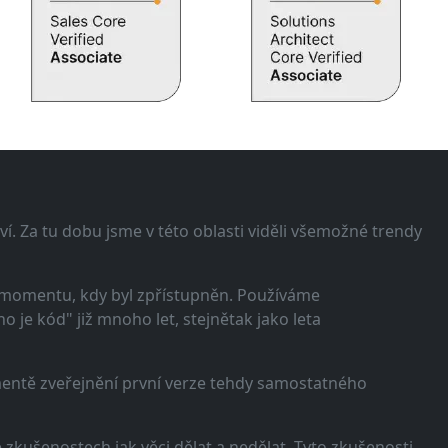
í. Za tu dobu jsme v této oblasti viděli všemožné trendy
 momentu, kdy byl zpřístupněn. Používáme
 je kód" již mnoho let, stejnětak jako leta
omentě zveřejnění první verze tehdy samostatného
zkušenostech jak věci dělat a nedělat. Tyto zkušenosti