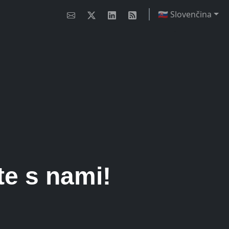
🇸🇰 Slovenčina
ver?
erov?
te s nami!