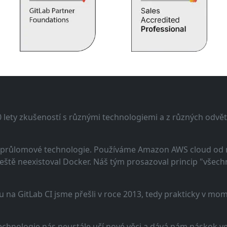
lety zkušeností s různými technologiemi a z různých odvětv
 a průlomové technologie. Používáme Amazon AWS cloud od
eště neexistoval Docker. Náš tým prosazoval princip "všechno
u na GitLab CI jsme přešli v roce 2013, tedy prakticky v m
echnologie nás neustále učí nové věci a dává nám náskok ve 