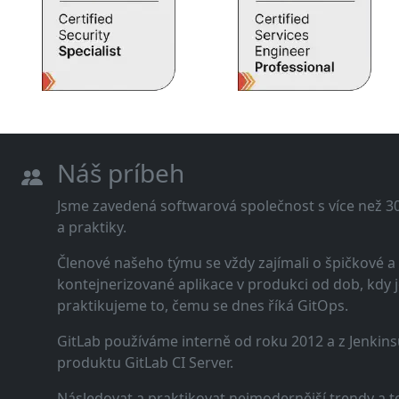
Náš príbeh
Jsme zavedená softwarová společnost s více než 30 
a praktiky.
Členové našeho týmu se vždy zajímali o špičkové
kontejnerizované aplikace v produkci od dob, kdy j
praktikujeme to, čemu se dnes říká GitOps.
GitLab používáme interně od roku 2012 a z Jenkins
produktu GitLab CI Server.
Následovat a praktikovat nejmodernější trendy a t