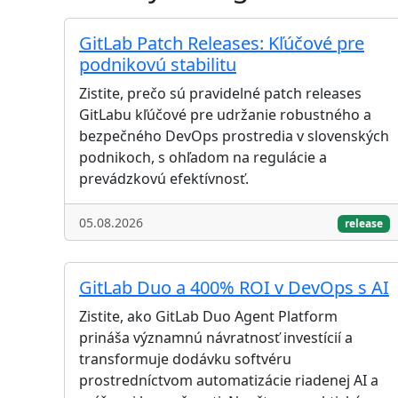
GitLab Patch Releases: Kľúčové pre
podnikovú stabilitu
Zistite, prečo sú pravidelné patch releases
GitLabu kľúčové pre udržanie robustného a
bezpečného DevOps prostredia v slovenských
podnikoch, s ohľadom na regulácie a
prevádzkovú efektívnosť.
05.08.2026
release
GitLab Duo a 400% ROI v DevOps s AI
Zistite, ako GitLab Duo Agent Platform
prináša významnú návratnosť investícií a
transformuje dodávku softvéru
prostredníctvom automatizácie riadenej AI a