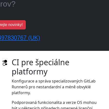
m?
ejte novinky!
497830767 (UK)
CI pre špeciálne
platformy
Konfigurace a správa specializovaných GitLab
Runnerů pro nestandardní a méně obvyklé
platformy.
Podporovaná funkcionalita a verze OS mohou
být v některých případech omezené licenční