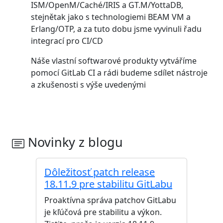
ISM/OpenM/Caché/IRIS a GT.M/YottaDB,
stejnětak jako s technologiemi BEAM VM a
Erlang/OTP, a za tuto dobu jsme vyvinuli řadu
integrací pro CI/CD
Náše vlastní softwarové produkty vytváříme
pomocí GitLab CI a rádi budeme sdílet nástroje
a zkušenosti s výše uvedenými
Novinky z blogu
Dôležitosť patch release
18.11.9 pre stabilitu GitLabu
Proaktívna správa patchov GitLabu
je kľúčová pre stabilitu a výkon.