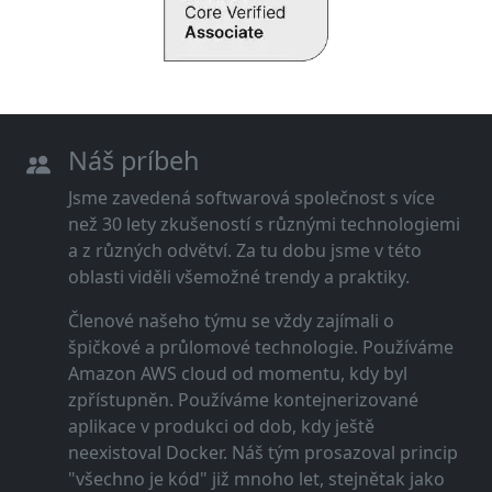
Náš príbeh
Jsme zavedená softwarová společnost s více
než 30 lety zkušeností s různými technologiemi
a z různých odvětví. Za tu dobu jsme v této
oblasti viděli všemožné trendy a praktiky.
Členové našeho týmu se vždy zajímali o
špičkové a průlomové technologie. Používáme
Amazon AWS cloud od momentu, kdy byl
zpřístupněn. Používáme kontejnerizované
aplikace v produkci od dob, kdy ještě
neexistoval Docker. Náš tým prosazoval princip
"všechno je kód" již mnoho let, stejnětak jako