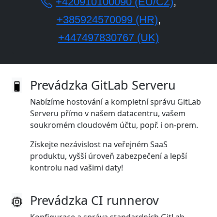
+420910100090 (EU/CZ)
,
+385924570099 (HR)
,
+447497830767 (UK)
Prevádzka GitLab Serveru
Nabízíme hostování a kompletní správu GitLab
Serveru přímo v našem datacentru, vašem
soukromém cloudovém účtu, popř. i on‑prem.
Získejte nezávislost na veřejném SaaS
produktu, vyšší úroveň zabezpečení a lepší
kontrolu nad vašimi daty!
Prevádzka CI runnerov