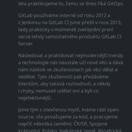
leta praktikujeme to, čemu se dnes říká GitOps.
GitLab používáme interně od roku 2012 a
z Jenkinsu na GitLab CI jsme přešli v roce 2013,
tedy prakticky v momentě zveřejnění první
verze tehdy samostatného produktu GitLab CI
Server.
Následovat a praktikovat nejmodernější trendy
a technologie nás neustále učí nové věci a dává
nám náskok ve zkušenostech jak věci dělat a
nedělat. Tyto zkušenosti pak předáváme
klientům, aby taková rozhodnutí, a někdy
i chyby, nemuseli udělat oni a byli co
nejefektivnější.
Jsme tým s otevřenou myslí, máme rádi open-
source, vše považujeme za kód, a pracujeme
napříč několika zeměmi: ČR/SR, Spojené
království, Polsko, balkánské země, Jihoafrická