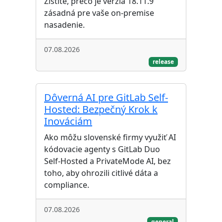
Zistite, prečo je verzia 18.11.9
zásadná pre vaše on-premise
nasadenie.
07.08.2026
release
Dôverná AI pre GitLab Self-
Hosted: Bezpečný Krok k
Inováciám
Ako môžu slovenské firmy využiť AI
kódovacie agenty s GitLab Duo
Self-Hosted a PrivateMode AI, bez
toho, aby ohrozili citlivé dáta a
compliance.
07.08.2026
general