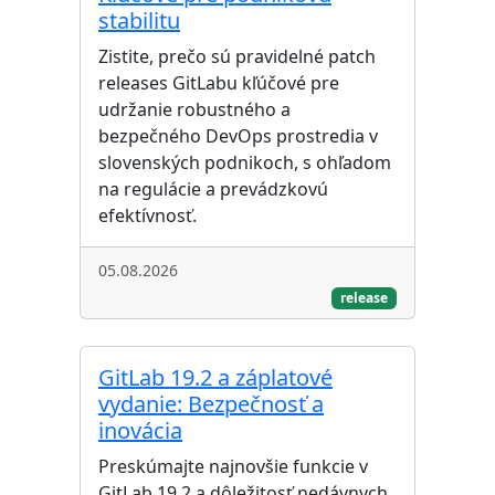
stabilitu
Zistite, prečo sú pravidelné patch
releases GitLabu kľúčové pre
udržanie robustného a
bezpečného DevOps prostredia v
slovenských podnikoch, s ohľadom
na regulácie a prevádzkovú
efektívnosť.
05.08.2026
release
GitLab 19.2 a záplatové
vydanie: Bezpečnosť a
inovácia
Preskúmajte najnovšie funkcie v
GitLab 19.2 a dôležitosť nedávnych