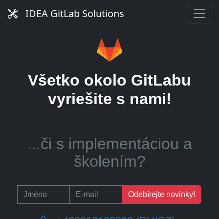
GitLab server?
IDEA GitLab Solutions
...alebo pomoc so
Všetko okolo GitLabu
správou CI runnerov?
vyriešite s nami!
...či s implementáciou a
školením?
Odebírejte novinky!