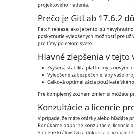
projektového riadenia.
Prečo je GitLab 17.6.2 dô
Patch release, ako je tento, sú nevyhnutn
poskytnutie vylepšených možností pre užív
pre tímy po celom svete.
Hlavné zlepšenia v tejto v
Zvýšená stabilita platformy s novými 
Vylepšené zabezpečenie, aby vaše proj
Celková optimalizácia používateľskéh
Pre komplexný zoznam zmien si môžete p
Konzultácie a licencie pr
V prípade, že máte otázky alebo hľadáte p
Ponúkame odborné konzultácie, licencie a
Spojené kráľovstvo a dokonca aj vzdialené t