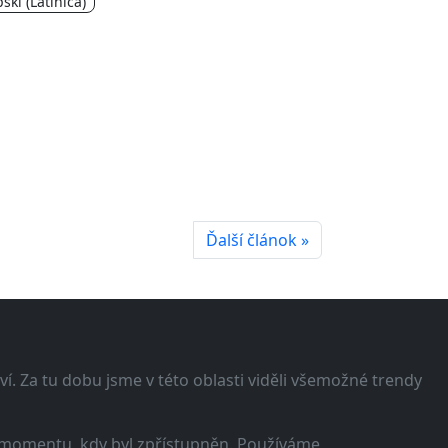
ski (Latinica)
Ďalší článok »
í. Za tu dobu jsme v této oblasti viděli všemožné trendy
 momentu, kdy byl zpřístupněn. Používáme