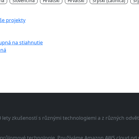
na
Slovenčina
Hrvatski
Hrvatski
Srpski (Latinica)
Srp
aše projekty
tupná na stiahnutie
pná
lety zkušeností s různými technologiemi a z různých odvětv
 a průlomové technologie. Používáme Amazon AWS cloud od