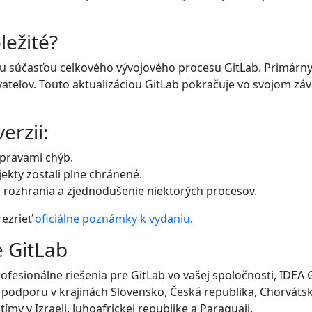
ležité?
ou súčasťou celkového vývojového procesu GitLab. Primárny
ateľov. Touto aktualizáciou GitLab pokračuje vo svojom zá
erzii:
opravami chýb.
ekty zostali plne chránené.
o rozhrania a zjednodušenie niektorých procesov.
rezrieť
oficiálne poznámky k vydaniu
.
e GitLab
rofesionálne riešenia pre GitLab vo vašej spoločnosti, IDE
 podporu v krajinách Slovensko, Česká republika, Chorváts
ímy v Izraeli, Juhoafrickej republike a Paraguaji.