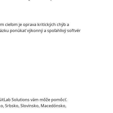
m cieľom je oprava kritických chýb a
väzku ponúkať výkonný a spoľahlivý softvér
A GitLab Solutions vám môže pomôcť.
ko, Srbsko, Slovinsko, Macedónsko,