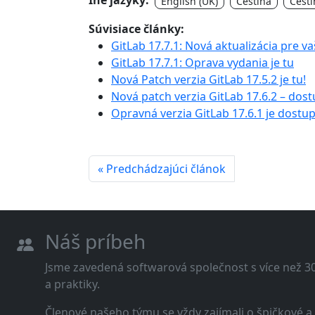
Iné jazyky:
English (UK)
Čeština
Češti
Súvisiace články:
GitLab 17.7.1: Nová aktualizácia pre v
GitLab 17.7.1: Oprava vydania je tu
Nová Patch verzia GitLab 17.5.2 je tu!
Nová patch verzia GitLab 17.6.2 – dos
Opravná verzia GitLab 17.6.1 je dostu
« Predchádzajúci článok
Náš príbeh
Jsme zavedená softwarová společnost s více než 30 
a praktiky.
Členové našeho týmu se vždy zajímali o špičkové