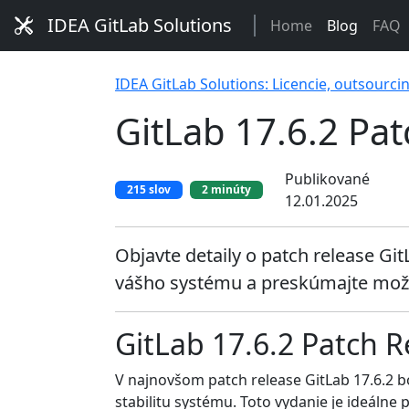
IDEA GitLab Solutions
Home
Blog
FAQ
IDEA GitLab Solutions: Licencie, outsourci
GitLab 17.6.2 Pat
Publikované
215 slov
2 minúty
12.01.2025
Objavte detaily o patch release Gi
vášho systému a preskúmajte možno
GitLab 17.6.2 Patch R
V najnovšom patch release GitLab 17.6.2 bo
stabilitu systému. Toto vydanie je ideálne