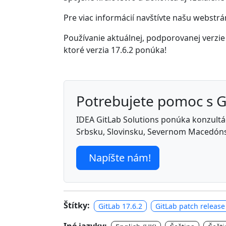
Pre viac informácií navštívte našu webstr
Používanie aktuálnej, podporovanej verzie 
ktoré verzia 17.6.2 ponúka!
Potrebujete pomoc s 
IDEA GitLab Solutions ponúka konzultáci
Srbsku, Slovinsku, Severnom Macedóns
Napíšte nám!
Štítky:
GitLab 17.6.2
GitLab patch release