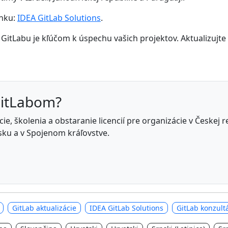
ánku:
IDEA GitLab Solutions
.
GitLabu je kľúčom k úspechu vašich projektov. Aktualizujte
GitLabom?
e, školenia a obstaranie licencií pre organizácie v Českej 
ku a v Spojenom kráľovstve.
GitLab aktualizácie
IDEA GitLab Solutions
GitLab konzultá