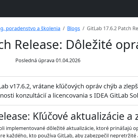
ng, poradenstvo a školenia
Blogs
GitLab 17.6.2 Patch Re
ch Release: Dôležité opr
Posledná úprava 01.04.2026
tLab v17.6.2, vrátane kľúčových opráv chýb a zle
sti konzultácií a licencovania s IDEA GitLab Sol
elease: Kľúčové aktualizácie a 
li implementované dôležité aktualizácie, ktoré prinášajú op
 pre každého, kto používa GitLab, aby zabezpečil nepretržité