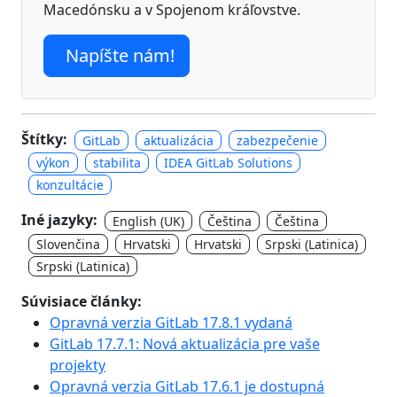
Macedónsku a v Spojenom kráľovstve.
Napíšte nám!
Štítky:
GitLab
aktualizácia
zabezpečenie
výkon
stabilita
IDEA GitLab Solutions
konzultácie
Iné jazyky:
English (UK)
Čeština
Čeština
Slovenčina
Hrvatski
Hrvatski
Srpski (Latinica)
Srpski (Latinica)
Súvisiace články:
Opravná verzia GitLab 17.8.1 vydaná
GitLab 17.7.1: Nová aktualizácia pre vaše
projekty
Opravná verzia GitLab 17.6.1 je dostupná