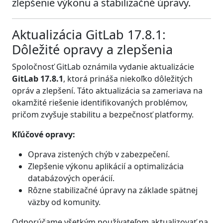
zlepšenie výkonu a stabilizačné úpravy.
Aktualizácia GitLab 17.8.1:
Dôležité opravy a zlepšenia
Spoločnosť GitLab oznámila vydanie aktualizácie
GitLab 17.8.1
, ktorá prináša niekoľko dôležitých
opráv a zlepšení. Táto aktualizácia sa zameriava na
okamžité riešenie identifikovaných problémov,
pričom zvyšuje stabilitu a bezpečnosť platformy.
Kľúčové opravy:
Oprava zistených chýb v zabezpečení.
Zlepšenie výkonu aplikácií a optimalizácia
databázových operácií.
Rôzne stabilizačné úpravy na základe spätnej
väzby od komunity.
Odporúčame všetkým používateľom aktualizovať na