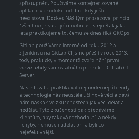
zpřístupněn. Používáme kontejnerizované
aplikace v produkci od dob, kdy ještě
neexistoval Docker. Náš tým prosazoval princip
"všechno je kód" již mnoho let, stejnětak jako
leta praktikujeme to, čemu se dnes říká GitOps.
GitLab používáme interně od roku 2012 a
z Jenkinsu na GitLab CI jsme přešli v roce 2013,
tedy prakticky v momentě zveřejnění první
verze tehdy samostatného produktu GitLab CI
Server.
Následovat a praktikovat nejmodernější trendy
a technologie nás neustále učí nové věci a dává
nám náskok ve zkušenostech jak věci dělat a
nedělat. Tyto zkušenosti pak předáváme
klientům, aby taková rozhodnutí, a někdy
i chyby, nemuseli udělat oni a byli co
nejefektivnější.