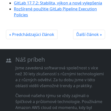
GitLab 17.7.2: Stabilita, výkon a nové vylepšenia
Rozšírené použitie GitLab Pipeline Execution
Policies
« Predchádzajúci článok
Ďalší článok »
Náš príbeh
Jsme zavedená softwarová společnost s více
než 30 lety zkušeností s různými technologiemi
a z různých odvětví. Za tu dobu jsme v této
oblasti viděli všemožné trendy a praktiky.
Členové našeho týmu se vždy zajímali o
špičkové a průlomové technologie. Používáme
Amazon AWS cloud od momentu, kdy byl