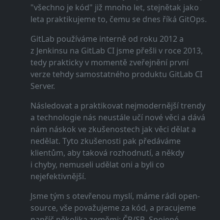
"všechno je kód" již mnoho let, stejnětak jako
leta praktikujeme to, čemu se dnes říká GitOps.
GitLab používáme interně od roku 2012 a
z Jenkinsu na GitLab CI jsme přešli v roce 2013,
tedy prakticky v momentě zveřejnění první
verze tehdy samostatného produktu GitLab CI
Server.
Následovat a praktikovat nejmodernější trendy
a technologie nás neustále učí nové věci a dává
nám náskok ve zkušenostech jak věci dělat a
nedělat. Tyto zkušenosti pak předáváme
klientům, aby taková rozhodnutí, a někdy
i chyby, nemuseli udělat oni a byli co
nejefektivnější.
Jsme tým s otevřenou myslí, máme rádi open-
source, vše považujeme za kód, a pracujeme
napříč několika zeměmi: ČR/SR, Spojené