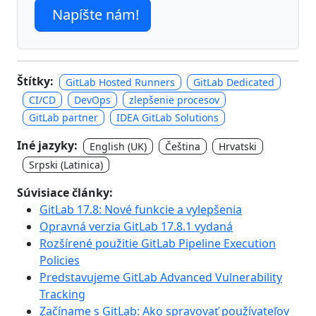
Napíšte nám!
Štítky:
GitLab Hosted Runners
GitLab Dedicated
CI/CD
DevOps
zlepšenie procesov
GitLab partner
IDEA GitLab Solutions
Iné jazyky:
English (UK)
Čeština
Hrvatski
Srpski (Latinica)
Súvisiace články:
GitLab 17.8: Nové funkcie a vylepšenia
Opravná verzia GitLab 17.8.1 vydaná
Rozšírené použitie GitLab Pipeline Execution
Policies
Predstavujeme GitLab Advanced Vulnerability
Tracking
Začíname s GitLab: Ako spravovať používateľov