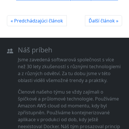
« Predchádzajúci článok
Ďalší článok »
Náš príbeh
Jsme zavedená softwarová společnost s více
než 30 lety zkušeností s různými technologiemi
a z různých odvětví. Za tu dobu jsme v této
oblasti viděli všemožné trendy a praktiky.
Členové našeho týmu se vždy zajímali o
špičkové a průlomové technologie. Používáme
Amazon AWS cloud od momentu, kdy byl
zpřístupněn. Používáme kontejnerizované
aplikace v produkci od dob, kdy ještě
neexistoval Docker. Náš tým prosazoval princip