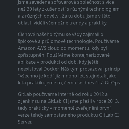
Jsme zavedená softwarová společnost s více
než 30 lety zkušeností s různými technologiemi
a z různých odvětví. Za tu dobu jsme v této
oblasti viděli všemožné trendy a praktiky.
Členové našeho týmu se vždy zajímali o
špičkové a průlomové technologie. Používáme
Amazon AWS cloud od momentu, kdy byl
zpřístupněn. Používáme kontejnerizované
aplikace v produkci od dob, kdy ještě
neexistoval Docker. Náš tým prosazoval princip
"všechno je kód" již mnoho let, stejnětak jako
leta praktikujeme to, čemu se dnes říká GitOps.
GitLab používáme interně od roku 2012 a
z Jenkinsu na GitLab CI jsme přešli v roce 2013,
tedy prakticky v momentě zveřejnění první
verze tehdy samostatného produktu GitLab CI
Server.