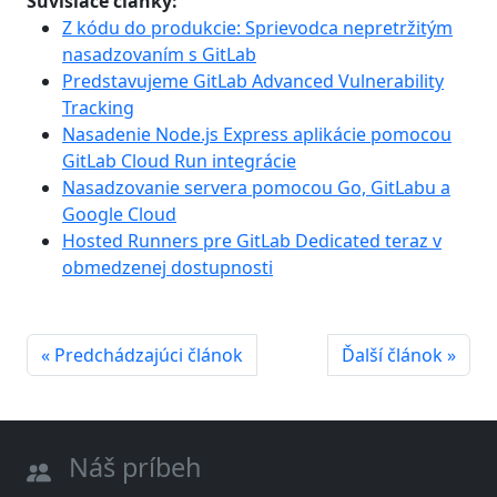
Súvisiace články:
Z kódu do produkcie: Sprievodca nepretržitým
nasadzovaním s GitLab
Predstavujeme GitLab Advanced Vulnerability
Tracking
Nasadenie Node.js Express aplikácie pomocou
GitLab Cloud Run integrácie
Nasadzovanie servera pomocou Go, GitLabu a
Google Cloud
Hosted Runners pre GitLab Dedicated teraz v
obmedzenej dostupnosti
« Predchádzajúci článok
Ďalší článok »
Náš príbeh