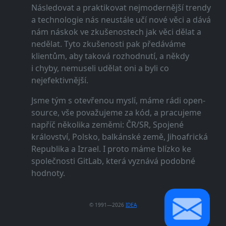
Následovat a praktikovat nejmodernější trendy
a technologie nás neustále učí nové věci a dává
nám náskok ve zkušenostech jak věci dělat a
nedělat. Tyto zkušenosti pak předáváme
klientům, aby taková rozhodnutí, a někdy
i chyby, nemuseli udělat oni a byli co
nejefektivnější.
Jsme tým s otevřenou myslí, máme rádi open-
source, vše považujeme za kód, a pracujeme
napříč několika zeměmi: ČR/SR, Spojené
království, Polsko, balkánské země, Jihoafrická
Republika a Izrael. I proto máme blízko ke
společnosti GitLab, která vyznává podobné
hodnoty.
© 1991—2026
IDEA