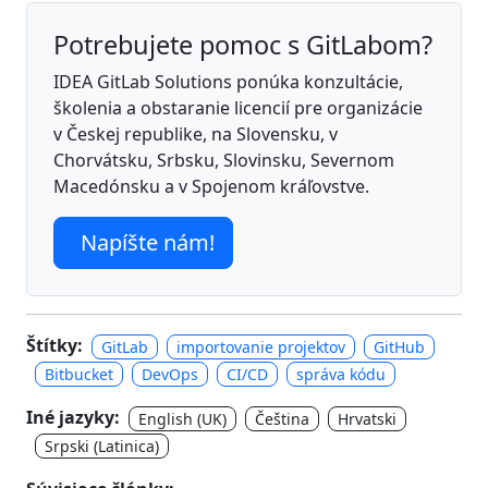
Potrebujete pomoc s GitLabom?
IDEA GitLab Solutions ponúka konzultácie,
školenia a obstaranie licencií pre organizácie
v Českej republike, na Slovensku, v
Chorvátsku, Srbsku, Slovinsku, Severnom
Macedónsku a v Spojenom kráľovstve.
Napíšte nám!
Štítky:
GitLab
importovanie projektov
GitHub
Bitbucket
DevOps
CI/CD
správa kódu
Iné jazyky:
English (UK)
Čeština
Hrvatski
Srpski (Latinica)