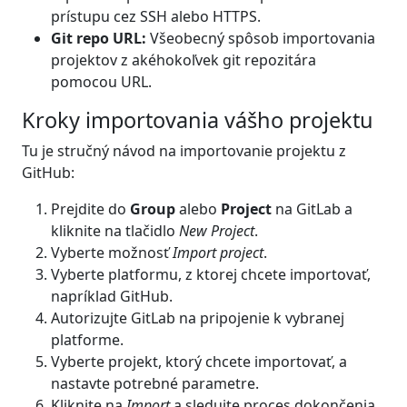
prístupu cez SSH alebo HTTPS.
Git repo URL:
Všeobecný spôsob importovania
projektov z akéhokoľvek git repozitára
pomocou URL.
Kroky importovania vášho projektu
Tu je stručný návod na importovanie projektu z
GitHub:
Prejdite do
Group
alebo
Project
na GitLab a
kliknite na tlačidlo
New Project
.
Vyberte možnosť
Import project
.
Vyberte platformu, z ktorej chcete importovať,
napríklad GitHub.
Autorizujte GitLab na pripojenie k vybranej
platforme.
Vyberte projekt, ktorý chcete importovať, a
nastavte potrebné parametre.
Kliknite na
Import
a sledujte proces dokončenia.