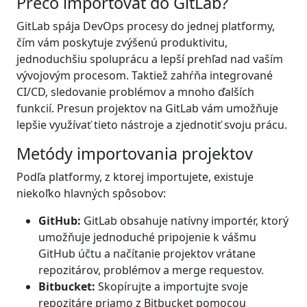
Prečo importovať do GitLab?
GitLab spája DevOps procesy do jednej platformy,
čím vám poskytuje zvýšenú produktivitu,
jednoduchšiu spoluprácu a lepší prehľad nad vaším
vývojovým procesom. Taktiež zahŕňa integrované
CI/CD, sledovanie problémov a mnoho ďalších
funkcií. Presun projektov na GitLab vám umožňuje
lepšie využívať tieto nástroje a zjednotiť svoju prácu.
Metódy importovania projektov
Podľa platformy, z ktorej importujete, existuje
niekoľko hlavných spôsobov:
GitHub:
GitLab obsahuje natívny importér, ktorý
umožňuje jednoduché pripojenie k vášmu
GitHub účtu a načítanie projektov vrátane
repozitárov, problémov a merge requestov.
Bitbucket:
Skopírujte a importujte svoje
repozitáre priamo z Bitbucket pomocou