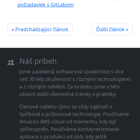
požiadaviek s GitLabom
« Predchádzajúci článok
Ďalší článok »
Náš príbeh
Jsme zavedená softwarová společnost s více
než 30 lety zkušeností s různými technologiemi
a z různých odvětví. Za tu dobu jsme v této
oblasti viděli všemožné trendy a praktiky.
Členové našeho týmu se vždy zajímali o
špičkové a průlomové technologie. Používáme
Amazon AWS cloud od momentu, kdy byl
zpřístupněn. Používáme kontejnerizované
aplikace v produkci od dob, kdy ještě