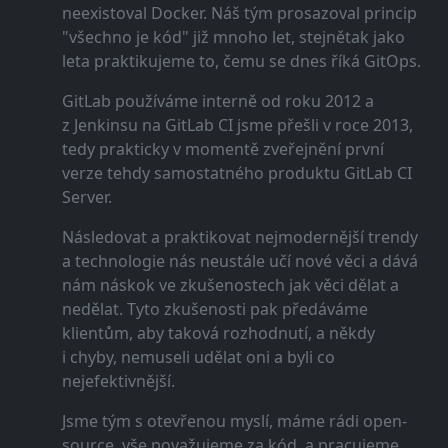
neexistoval Docker. Náš tým prosazoval princip
"všechno je kód" již mnoho let, stejnětak jako
leta praktikujeme to, čemu se dnes říká GitOps.
GitLab používáme interně od roku 2012 a
z Jenkinsu na GitLab CI jsme přešli v roce 2013,
tedy prakticky v momentě zveřejnění první
verze tehdy samostatného produktu GitLab CI
Server.
Následovat a praktikovat nejmodernější trendy
a technologie nás neustále učí nové věci a dává
nám náskok ve zkušenostech jak věci dělat a
nedělat. Tyto zkušenosti pak předáváme
klientům, aby taková rozhodnutí, a někdy
i chyby, nemuseli udělat oni a byli co
nejefektivnější.
Jsme tým s otevřenou myslí, máme rádi open-
source, vše považujeme za kód, a pracujeme