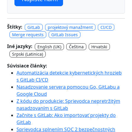
Štítky:
GitLab
projektový manažment
CI/CD
Merge requests
GitLab Issues
Iné jazyky:
English (UK)
Čeština
Hrvatski
Srpski (Latinica)
Súvisiace články:
Automatizácia detekcie kybernetických hrozieb
s GitLab CI/CD
Nasadzovanie servera pomocou Go, GitLabu a
Google Cloud
Z kódu do produkcie: Sprievodca nepretržitým
nasadzovaním s GitLab
Začnite s GitLab: Ako importovať projekty do
GitLab
Sprievodca splnením SOC 2 bezpečnostných