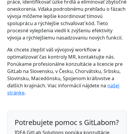
práce, identifikovať úzke hrdlá a eliminovať zbytočné
oneskorenia. Vďaka podrobnému prehľadu o fázach
vývoja môžeme lepšie koordinovať tímovú
spoluprácu a rýchlejšie schvaľovať kód. Tieto
procesné vylepšenia viedli k zvýšeniu efektivity
vývoja a rýchlejšiemu nasadzovaniu nových funkcií.
Ak chcete zlepšiť váš vývojový workflow a
optimalizovať čas kontroly MR, kontaktujte nás.
Ponúkame profesionálne konzultácie a licencie pre
GitLab na Slovensku, v Česku, Chorvátsku, Srbsku,
Slovinsku, Macedónsku, Spojenom kráľovstve a
ďalších krajinách. Viac informácií nájdete na
našej
stránke
.
Potrebujete pomoc s GitLabom?
IDEA GitLab Solutions ponúka konzultácie,