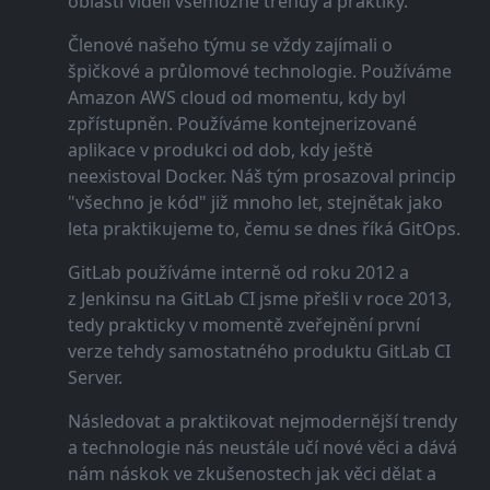
oblasti viděli všemožné trendy a praktiky.
Členové našeho týmu se vždy zajímali o
špičkové a průlomové technologie. Používáme
Amazon AWS cloud od momentu, kdy byl
zpřístupněn. Používáme kontejnerizované
aplikace v produkci od dob, kdy ještě
neexistoval Docker. Náš tým prosazoval princip
"všechno je kód" již mnoho let, stejnětak jako
leta praktikujeme to, čemu se dnes říká GitOps.
GitLab používáme interně od roku 2012 a
z Jenkinsu na GitLab CI jsme přešli v roce 2013,
tedy prakticky v momentě zveřejnění první
verze tehdy samostatného produktu GitLab CI
Server.
Následovat a praktikovat nejmodernější trendy
a technologie nás neustále učí nové věci a dává
nám náskok ve zkušenostech jak věci dělat a