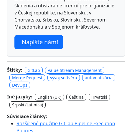
školenia a obstaranie licencií pre organizácie
v Českej republike, na Slovensku, v
Chorvátsku, Srbsku, Slovinsku, Severnom
Macedónsku a v Spojenom kráľovstve.
Napíšte nám!
Štítky:
GitLab
Value Stream Management
Merge Request
vývoj softvéru
automatizácia
DevOps
Iné jazyky:
English (UK)
Čeština
Hrvatski
Srpski (Latinica)
Súvisiace články:
Rozšírené použitie GitLab Pipeline Execution
Policies