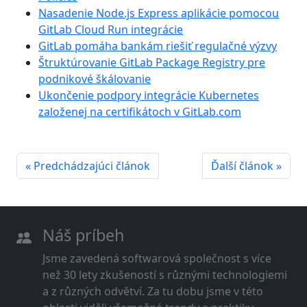
Nasadenie Node.js Express aplikácie pomocou
GitLab Cloud Run integrácie
GitLab pomáha bankám riešiť regulačné výzvy
Štruktúrovanie GitLab Package Registry pre
podnikové škálovanie
Ukončenie podpory integrácie Kubernetes
založenej na certifikátoch v GitLab.com
« Predchádzajúci článok
Ďalší článok »
Náš príbeh
Jsme zavedená softwarová společnost s více
než 30 lety zkušeností s různými technologiemi
a z různých odvětví. Za tu dobu jsme v této