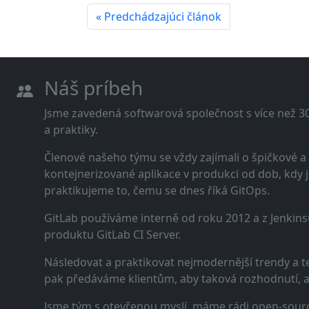
« Predchádzajúci článok
Náš príbeh
Jsme zavedená softwarová společnost s více než 30 
a praktiky.
Členové našeho týmu se vždy zajímali o špičkové
kontejnerizované aplikace v produkci od dob, kdy j
praktikujeme to, čemu se dnes říká GitOps.
GitLab používáme interně od roku 2012 a z Jenkins
produktu GitLab CI Server.
Následovat a praktikovat nejmodernější trendy a t
pak předáváme klientům, aby taková rozhodnutí, a n
Jsme tým s otevřenou myslí, máme rádi open-sourc