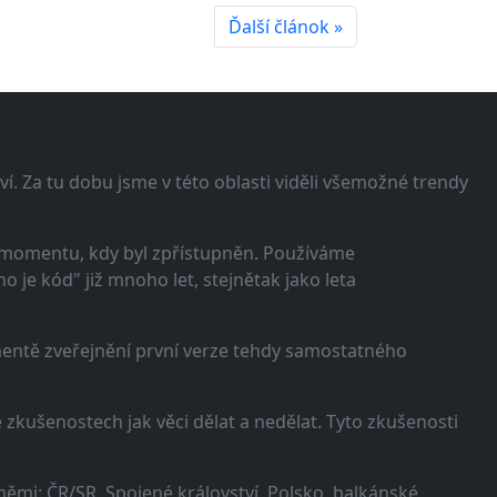
Ďalší článok »
í. Za tu dobu jsme v této oblasti viděli všemožné trendy
 momentu, kdy byl zpřístupněn. Používáme
 je kód" již mnoho let, stejnětak jako leta
omentě zveřejnění první verze tehdy samostatného
zkušenostech jak věci dělat a nedělat. Tyto zkušenosti
ěmi: ČR/SR, Spojené království, Polsko, balkánské