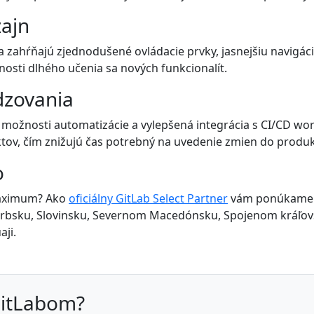
ajn
zahŕňajú zjednodušené ovládacie prvky, jasnejšiu navigáciu
osti dlhého učenia sa nových funkcionalít.
dzovania
možnosti automatizácie a vylepšená integrácia s CI/CD wo
jektov, čím znižujú čas potrebný na uvedenie zmien do produ
o
maximum? Ako
oficiálny GitLab Select Partner
vám ponúkame pr
Srbsku, Slovinsku, Severnom Macedónsku, Spojenom kráľovst
aji.
GitLabom?