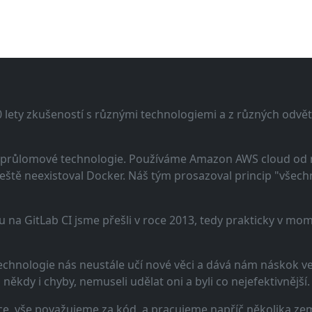
lety zkušeností s různými technologiemi a z různých odvětv
 a průlomové technologie. Používáme Amazon AWS cloud od
eště neexistoval Docker. Náš tým prosazoval princip "všechno
u na GitLab CI jsme přešli v roce 2013, tedy prakticky v m
echnologie nás neustále učí nové věci a dává nám náskok ve 
ěkdy i chyby, nemuseli udělat oni a byli co nejefektivnější.
e, vše považujeme za kód, a pracujeme napříč několika zem