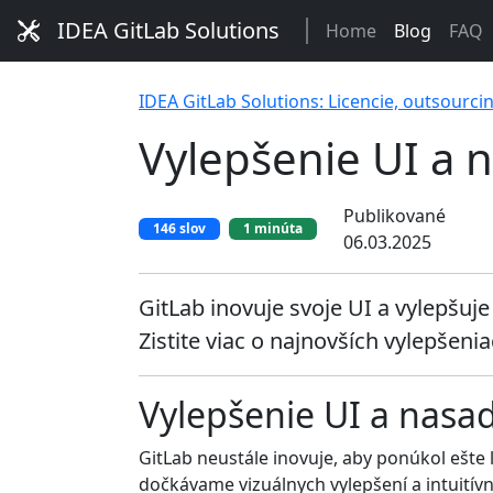
IDEA GitLab Solutions
Home
Blog
FAQ
IDEA GitLab Solutions: Licencie, outsourci
Vylepšenie UI a 
Publikované
146 slov
1 minúta
06.03.2025
GitLab inovuje svoje UI a vylepšu
Zistite viac o najnovších vylepšenia
Vylepšenie UI a nasad
GitLab neustále inovuje, aby ponúkol ešte l
dočkávame vizuálnych vylepšení a intuitív