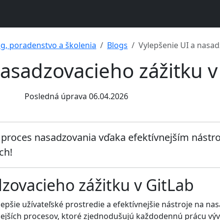
ng, poradenstvo a školenia
Blogs
Vylepšenie UI a nasad
nasadzovacieho zážitku v
Posledná úprava 06.04.2026
je proces nasadzovania vďaka efektívnejším nást
ch!
zovacieho zážitku v GitLab
epšie užívateľské prostredie a efektívnejšie nástroje na nas
nejších procesov, ktoré zjednodušujú každodennú prácu výv