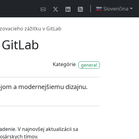
🇸🇰 Slovenčina
zovacieho zážitku v GitLab
 GitLab
Kategórie
general
rojom a modernejšiemu dizajnu.
adenie. V najnovšej aktualizácii sa
ojárskych tímov.