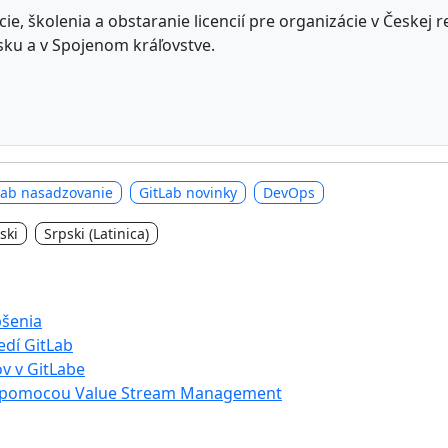
e, školenia a obstaranie licencií pre organizácie v Českej 
ku a v Spojenom kráľovstve.
Lab nasadzovanie
GitLab novinky
DevOps
ski
Srpski (Latinica)
pšenia
edí GitLab
v v GitLabe
ov pomocou Value Stream Management