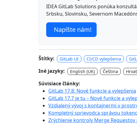
IDEA GitLab Solutions ponúka konzultáci
Srbsku, Slovinsku, Severnom Macedóns
Napíšte nám!
Štítky:
GitLab UI
CI/CD vylepšenia
Git
Iné jazyky:
English (UK)
Čeština
Hrvat
Súvisiace články:
GitLab 17.8: Nové funkcie a vylepšenia
GitLab 17.7 je tu – Nové funkcie a vyle
Vzdialený vývoj s kontajnermi v prostr
Kompletný sprievodca správou tokeno
Zrýchlenie kontroly Merge Request