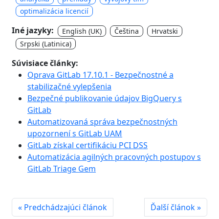
optimalizácia licencií
Iné jazyky:
English (UK)
Čeština
Hrvatski
Srpski (Latinica)
Súvisiace články:
Oprava GitLab 17.10.1 - Bezpečnostné a
stabilizačné vylepšenia
Bezpečné publikovanie údajov BigQuery s
GitLab
Automatizovaná správa bezpečnostných
upozornení s GitLab UAM
GitLab získal certifikáciu PCI DSS
Automatizácia agilných pracovných postupov s
GitLab Triage Gem
« Predchádzajúci článok
Ďalší článok »