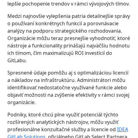
lepšie pochopenie trendov v rámci vývojových tímov.
Medzi najnovšie vylepšenia patria detailnejšie správy
o používaní konkrétnych funkcií a porovnávacie
analýzy na podporu strategického rozhodovania.
Organizácie môžu teraz presnejšie vyhodnotiť, ktoré
nástroje a funkcionality prinášajú najväčšiu hodnotu
ich tímom, čím maximalizujú ROI investícií do
GitLabu.
Spresnené údaje pomôžu aj s optimalizáciou licencií
a nákladov na infraštruktúru. Administrátori môžu
identifikovať nedostatočne využívané funkcie alebo
objaviť možnosti na zvýšenie efektivity v rámci svojej
organizácie.
Podniky, ktoré chcú plne využiť potenciál týchto
rozšírených analytických nástrojov, môžu využiť
profesionálne konzultačné služby a licencie od
IDEA
GitLab Solutions
, oficiálneho GitLab Select Partnera