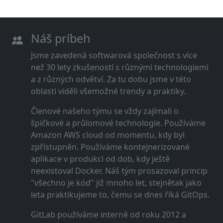
Náš príbeh
Jsme zavedená softwarová společnost s více
než 30 lety zkušeností s různými technologiemi
a z různých odvětví. Za tu dobu jsme v této
oblasti viděli všemožné trendy a praktiky.
Členové našeho týmu se vždy zajímali o
špičkové a průlomové technologie. Používáme
Amazon AWS cloud od momentu, kdy byl
zpřístupněn. Používáme kontejnerizované
aplikace v produkci od dob, kdy ještě
neexistoval Docker. Náš tým prosazoval princip
"všechno je kód" již mnoho let, stejnětak jako
leta praktikujeme to, čemu se dnes říká GitOps.
GitLab používáme interně od roku 2012 a