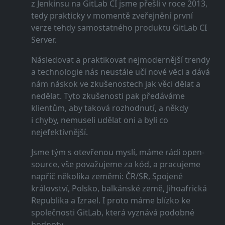
z Jenkinsu na GitLab CI jsme přešli v roce 2013,
tedy prakticky v momentě zveřejnění první
verze tehdy samostatného produktu GitLab CI
Server.
Následovat a praktikovat nejmodernější trendy
a technologie nás neustále učí nové věci a dává
nám náskok ve zkušenostech jak věci dělat a
nedělat. Tyto zkušenosti pak předáváme
klientům, aby taková rozhodnutí, a někdy
i chyby, nemuseli udělat oni a byli co
nejefektivnější.
Jsme tým s otevřenou myslí, máme rádi open-
source, vše považujeme za kód, a pracujeme
napříč několika zeměmi: ČR/SR, Spojené
království, Polsko, balkánské země, Jihoafrická
Republika a Izrael. I proto máme blízko ke
společnosti GitLab, která vyznává podobné
hodnoty.