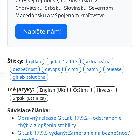
v Českej republike, na Slovensku, v
Chorvátsku, Srbsku, Slovinsku, Severnom
Macedónsku a v Spojenom kráľovstve.
Napíšte nám!
Štítky:
gitlab
gitlab 17.10.3
aktualizácia
bezpečnosť
devops
ci/cd
patch
release
gitlab solutions
Iné jazyky:
English (UK)
Čeština
Hrvatski
Srpski (Latinica)
Súvisiace články:
Opravný release GitLab 17.9.2 – odstránenie
chýb a zlepšenia stability
GitLab 17.9.5 vydaný: Zameranie na bezpečnosť