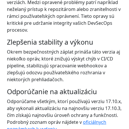
verziách. Medzi opravené problémy patrí napríklad
neželaný prístup k repozitárom alebo zraniteľnosti v
rámci používateľských oprávnení. Tieto opravy sú
kritické pre udržanie integrity vašich DevSecOps
procesov.
Zlepšenia stability a výkonu
Okrem bezpečnostných záplat prináša táto verzia aj
niekoľko opráv, ktoré znižujú výskyt chýb v CI/CD
pipeline, stabilizujú spracovanie webhookov a
zlepšujú odozvu používateľského rozhrania v
niektorých prehliadačoch.
Odporúčanie na aktualizáciu
Odporúčame všetkým, ktorí používajú verziu 17.10.x,
aby vykonali aktualizáciu na najnovšiu verziu 17.10.3,
čím získajú najnovšiu úroveň ochrany a funkčnosti.
Podrobný zoznam opráv nájdete v
oficiálnych
poznámkach k vydaniu
.