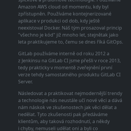
Amazon AWS cloud od momentu, kdy byl
zpřístupněn. Používáme kontejnerizované
aplikace v produkci od dob, kdy ještě
neexistoval Docker. Náš tým prosazoval princip
"všechno je kód" již mnoho let, stejnětak jako
leta praktikujeme to, čemu se dnes říká GitOps.
GitLab používáme interně od roku 2012 a
z Jenkinsu na GitLab CI jsme přešli v roce 2013,
tedy prakticky v momentě zveřejnění první
verze tehdy samostatného produktu GitLab CI
Server.
Následovat a praktikovat nejmodernější trendy
a technologie nás neustále učí nové věci a dává
nám náskok ve zkušenostech jak věci dělat a
nedělat. Tyto zkušenosti pak předáváme
klientům, aby taková rozhodnutí, a někdy
i chyby, nemuseli udělat oni a byli co