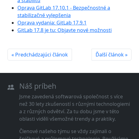
a stabilitu
Oprava GitLab 17.10.1 - Bezpečnostné a
stabilizačné vylepšenia
Oprava vydania: GitLab 17.9.1
GitLab 17.8 je tu: Objavte nové možnosti
« Predchádzajúci článok
Ďalší článok »
Náš príbeh
Jsme zavedená softwarová společnost s více
než 30 lety zkušeností s různými technologiemi
a z různých odvětví. Za tu dobu jsme v této
oblasti viděli všemožné trendy a praktiky.
Členové našeho týmu se vždy zajímali o
špičkové a průlomové technologie. Používáme