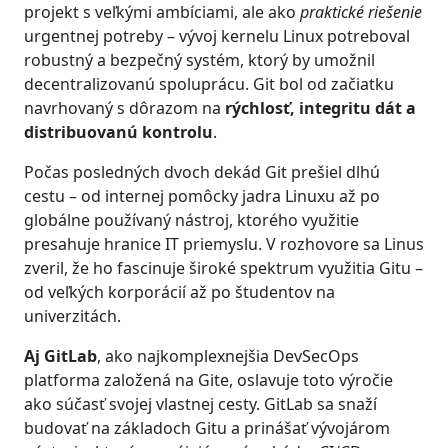
projekt s veľkými ambíciami, ale ako
praktické riešenie
urgentnej potreby – vývoj kernelu Linux potreboval
robustný a bezpečný systém, ktorý by umožnil
decentralizovanú spoluprácu. Git bol od začiatku
navrhovaný s dôrazom na
rýchlosť, integritu dát a
distribuovanú kontrolu
.
Počas posledných dvoch dekád Git prešiel dlhú
cestu – od internej pomôcky jadra Linuxu až po
globálne používaný nástroj, ktorého využitie
presahuje hranice IT priemyslu. V rozhovore sa Linus
zveril, že ho fascinuje široké spektrum využitia Gitu –
od veľkých korporácií až po študentov na
univerzitách.
Aj GitLab
, ako najkomplexnejšia DevSecOps
platforma založená na Gite, oslavuje toto výročie
ako súčasť svojej vlastnej cesty. GitLab sa snaží
budovať na základoch Gitu a prinášať vývojárom