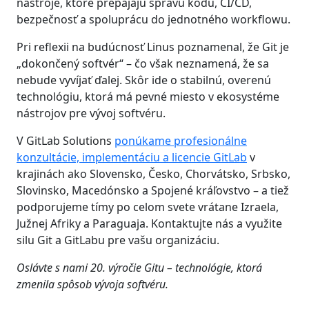
nástroje, ktoré prepájajú správu kódu, CI/CD,
bezpečnosť a spoluprácu do jednotného workflowu.
Pri reflexii na budúcnosť Linus poznamenal, že Git je
„dokončený softvér“ – čo však neznamená, že sa
nebude vyvíjať ďalej. Skôr ide o stabilnú, overenú
technológiu, ktorá má pevné miesto v ekosystéme
nástrojov pre vývoj softvéru.
V GitLab Solutions
ponúkame profesionálne
konzultácie, implementáciu a licencie GitLab
v
krajinách ako Slovensko, Česko, Chorvátsko, Srbsko,
Slovinsko, Macedónsko a Spojené kráľovstvo – a tiež
podporujeme tímy po celom svete vrátane Izraela,
Južnej Afriky a Paraguaja. Kontaktujte nás a využite
silu Git a GitLabu pre vašu organizáciu.
Oslávte s nami 20. výročie Gitu – technológie, ktorá
zmenila spôsob vývoja softvéru.