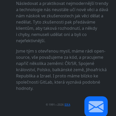
Následovat a praktikovat nejmodernější trendy
a technologie nás neustále učí nové věci a dává
nám náskok ve zkušenostech jak věci dělat a
nedělat. Tyto zkušenosti pak předáváme
klientům, aby taková rozhodnutí, a někdy
i chyby, nemuseli udělat oni a byli co
nejefektivnější.
Jsme tým s otevřenou myslí, máme rádi open-
source, vše považujeme za kód, a pracujeme
napříč několika zeměmi: ČR/SR, Spojené
království, Polsko, balkánské země, Jihoafrická
Republika a Izrael. I proto máme blízko ke
společnosti GitLab, která vyznává podobné
hodnoty.
© 1991—2026
IDEA