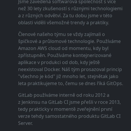
Jsme zavedená softwarová společnost s více
než 30 lety zkušeností s různými technologiemi
a z různých odvětví. Za tu dobu jsme v této
oblasti viděli všemožné trendy a praktiky.
Členové našeho týmu se vždy zajímali o
špičkové a průlomové technologie. Používáme
Amazon AWS cloud od momentu, kdy byl
zpřístupněn. Používáme kontejnerizované
aplikace v produkci od dob, kdy ještě
neexistoval Docker. Náš tým prosazoval princip
"všechno je kód" již mnoho let, stejnětak jako
leta praktikujeme to, čemu se dnes říká GitOps.
GitLab používáme interně od roku 2012 a
z Jenkinsu na GitLab CI jsme přešli v roce 2013,
tedy prakticky v momentě zveřejnění první
verze tehdy samostatného produktu GitLab CI
Server.