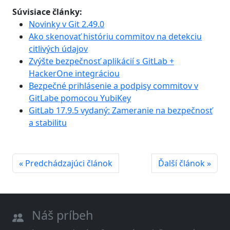
Súvisiace články:
Novinky v Git 2.49.0
Ako skenovať históriu commitov na detekciu
citlivých údajov
Zvýšte bezpečnosť aplikácií s GitLab +
HackerOne integráciou
Bezpečné prihlásenie a podpisy commitov v
GitLabe pomocou YubiKey
GitLab 17.9.5 vydaný: Zameranie na bezpečnosť
a stabilitu
« Predchádzajúci článok
Ďalší článok »
Náš príbeh