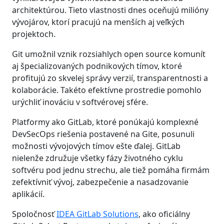
architektúrou. Tieto vlastnosti dnes oceňujú milióny
vývojárov, ktorí pracujú na menších aj veľkých
projektoch.
Git umožnil vznik rozsiahlych open source komunít
aj špecializovaných podnikových tímov, ktoré
profitujú zo skvelej správy verzií, transparentnosti a
kolaborácie. Takéto efektívne prostredie pomohlo
urýchliť inováciu v softvérovej sfére.
Platformy ako GitLab, ktoré ponúkajú komplexné
DevSecOps riešenia postavené na Gite, posunuli
možnosti vývojových tímov ešte ďalej. GitLab
nielenže združuje všetky fázy životného cyklu
softvéru pod jednu strechu, ale tiež pomáha firmám
zefektívniť vývoj, zabezpečenie a nasadzovanie
aplikácií.
Spoločnosť
IDEA GitLab Solutions
, ako oficiálny