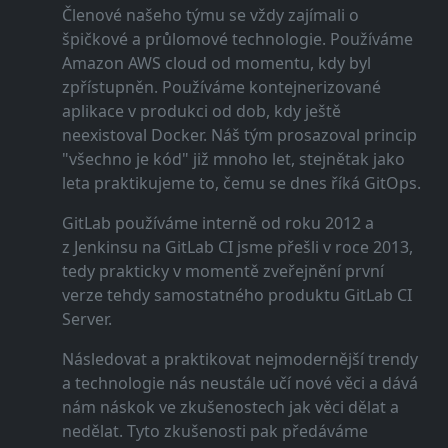
Členové našeho týmu se vždy zajímali o
špičkové a průlomové technologie. Používáme
Amazon AWS cloud od momentu, kdy byl
zpřístupněn. Používáme kontejnerizované
aplikace v produkci od dob, kdy ještě
neexistoval Docker. Náš tým prosazoval princip
"všechno je kód" již mnoho let, stejnětak jako
leta praktikujeme to, čemu se dnes říká GitOps.
GitLab používáme interně od roku 2012 a
z Jenkinsu na GitLab CI jsme přešli v roce 2013,
tedy prakticky v momentě zveřejnění první
verze tehdy samostatného produktu GitLab CI
Server.
Následovat a praktikovat nejmodernější trendy
a technologie nás neustále učí nové věci a dává
nám náskok ve zkušenostech jak věci dělat a
nedělat. Tyto zkušenosti pak předáváme