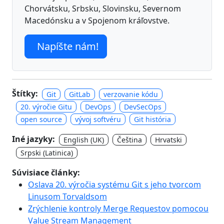
Chorvátsku, Srbsku, Slovinsku, Severnom
Macedónsku a v Spojenom kráľovstve.
Napíšte nám!
Štítky:
Git
GitLab
verzovanie kódu
20. výročie Gitu
DevOps
DevSecOps
open source
vývoj softvéru
Git história
Iné jazyky:
English (UK)
Čeština
Hrvatski
Srpski (Latinica)
Súvisiace články:
Oslava 20. výročia systému Git s jeho tvorcom
Linusom Torvaldsom
Zrýchlenie kontroly Merge Requestov pomocou
Value Stream Management