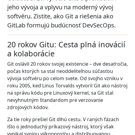
jeho vývoja a vplyvu na moderný vývoj
softvéru. Zistite, ako Git a riešenia ako
GitLab formujú budúcnosť DevSecOps.
20 rokov Gitu: Cesta plná inovácií
a kolaborácie
Git oslávil 20 rokov svojej existencie – dve desaťročia,
počas ktorých sa stal neoddeliteľnou súčasťou
vývoja softvéru po celom svete. Od svojho vzniku v
roku 2005, keď Linus Torvalds vytvoril Git ako nástroj
na správu kódu pre Linuxový kernel, sa Git stal
nevyhnutným štandardom pre verzovanie
zdrojových kódov.
Za tie roky prešiel Git dlhú cestu. V raných fázach
išlo o jednoduchý príkazový nástroj, ktorý však
vynikal svojou výkonnosťou a distribuovanou