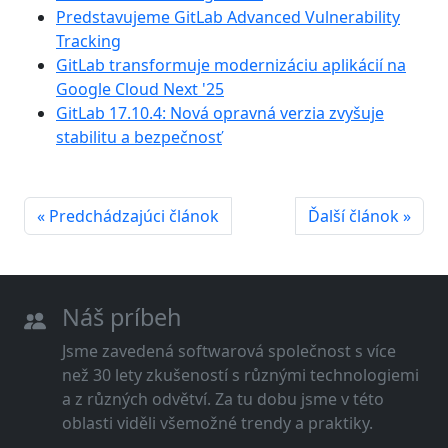
Predstavujeme GitLab Advanced Vulnerability
Tracking
GitLab transformuje modernizáciu aplikácií na
Google Cloud Next '25
GitLab 17.10.4: Nová opravná verzia zvyšuje
stabilitu a bezpečnosť
« Predchádzajúci článok
Ďalší článok »
Náš príbeh
Jsme zavedená softwarová společnost s více
než 30 lety zkušeností s různými technologiemi
a z různých odvětví. Za tu dobu jsme v této
oblasti viděli všemožné trendy a praktiky.