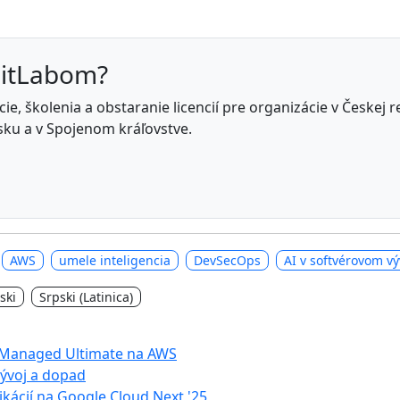
GitLabom?
e, školenia a obstaranie licencií pre organizácie v Českej 
ku a v Spojenom kráľovstve.
AWS
umele inteligencia
DevSecOps
AI v softvérovom vý
ski
Srpski (Latinica)
f-Managed Ultimate na AWS
vývoj a dopad
kácií na Google Cloud Next '25