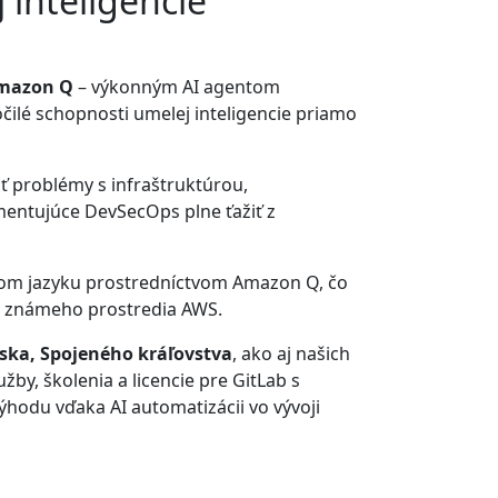
 inteligencie
mazon Q
– výkonným AI agentom
lé schopnosti umelej inteligencie priamo
ť problémy s infraštruktúrou,
mentujúce DevSecOps plne ťažiť z
om jazyku prostredníctvom Amazon Q, čo
zo známeho prostredia AWS.
ska, Spojeného kráľovstva
, ako aj našich
by, školenia a licencie pre GitLab s
ýhodu vďaka AI automatizácii vo vývoji