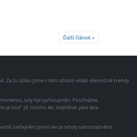
Ďalší článok »
í. Za tu dobu jsme v této oblasti viděli všemožné trendy
 momentu, kdy byl zpřístupněn. Používáme
 je kód" již mnoho let, stejnětak jako leta
omentě zveřejnění první verze tehdy samostatného