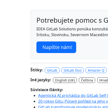
Potrebujete pomoc s 
IDEA GitLab Solutions ponúka konzultáci
Srbsku, Slovinsku, Severnom Macedóns
Napíšte nám!
Štítky:
GitLab
GitLab Duo
Amazon Q
Iné jazyky:
English (UK)
Čeština
Hrvat
Súvisiace články:
Agentická AI prichádza do GitLab Sel
20 rokov Gitu: Pútavý pohľad na jeho 
GitLab transformuje modernizáciu apli