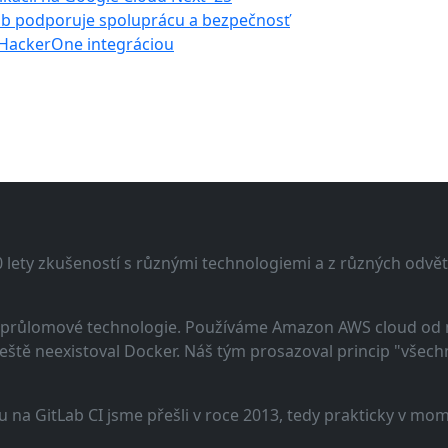
Lab podporuje spoluprácu a bezpečnosť
+ HackerOne integráciou
lety zkušeností s různými technologiemi a z různých odvětv
 a průlomové technologie. Používáme Amazon AWS cloud od
eště neexistoval Docker. Náš tým prosazoval princip "všechno
u na GitLab CI jsme přešli v roce 2013, tedy prakticky v m