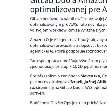
GitLab Duo a Amazon 
optimalizovanej pre 
GitLab nedávno oznámil rozšírenie svojej 
optimalizovaným pre AWS. Táto novinka p
vo svojom workflow, čím sa výrazne zrýchľ
Amazon Q je AI agent navrhnutý tak, aby p
optimalizovať prevádzku a zlepšovať bezp
agentickej AI, ktorá podporuje rozhodovan
Táto spolupráca umožňuje vývojárom ply
zjednodušuje prístup k CI/CD pipeline, m
Pre zákazníkov v regiónoch
Slovenska, Če
partnerov a kolegov v
Izraeli, Južnej Afri
rozšírením aj na GitLab Duo a AWS optimal
softvéru.
Budúcnosť DevSecOps je tu – a prichádza s