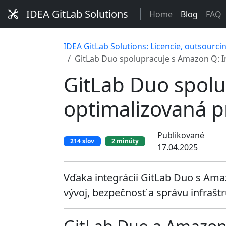
IDEA GitLab Solutions
Home
Blog
FAQ
IDEA GitLab Solutions: Licencie, outsourci
GitLab Duo spolupracuje s Amazon Q: I
GitLab Duo spolu
optimalizovaná 
Publikované
214 slov
2 minúty
17.04.2025
Vďaka integrácii GitLab Duo s Ama
vývoj, bezpečnosť a správu infraštr