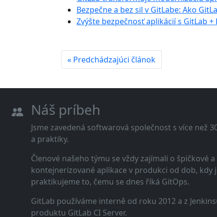
Bezpečne a bez sil v GitLabe: Ako Git
Zvýšte bezpečnosť aplikácií s GitLab 
« Predchádzajúci článok
Náš príbeh
Jsme zavedená softwarová společnost s více než 30 
a praktiky.
Členové našeho týmu se vždy zajímali o špičkové
kontejnerizované aplikace v produkci od dob, kdy j
praktikujeme to, čemu se dnes říká GitOps.
GitLab používáme interně od roku 2012 a z Jenkins
produktu GitLab CI Server.