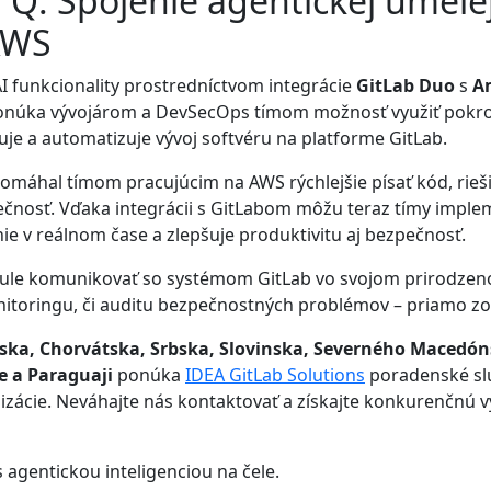
Q: Spojenie agentickej umelej
AWS
AI funkcionality prostredníctvom integrácie
GitLab Duo
s
A
onúka vývojárom a DevSecOps tímom možnosť využiť pokroči
uje a automatizuje vývoj softvéru na platforme GitLab.
omáhal tímom pracujúcim na AWS rýchlejšie písať kód, rieši
ečnosť. Vďaka integrácii s GitLabom môžu teraz tímy imple
ie v reálnom čase a zlepšuje produktivitu aj bezpečnosť.
nule komunikovať so systémom GitLab vo svojom prirodzen
onitoringu, či auditu bezpečnostných problémov – priamo 
ska, Chorvátska, Srbska, Slovinska, Severného Macedón
ke a Paraguaji
ponúka
IDEA GitLab Solutions
poradenské služ
izácie. Neváhajte nás kontaktovať a získajte konkurenčnú v
 agentickou inteligenciou na čele.