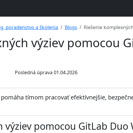
ng, poradenstvo a školenia
Blogs
Riešenie komplexnýc
xných výziev pomocou G
Posledná úprava 01.04.2026
omáha tímom pracovať efektívnejšie, bezpečnejši
h výziev pomocou GitLab Duo