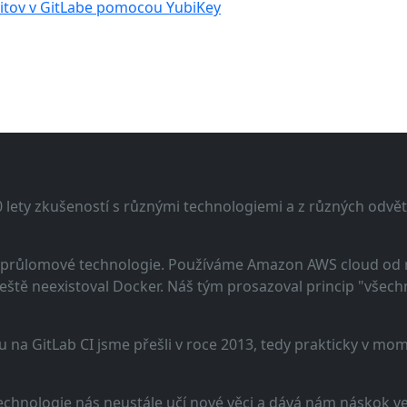
itov v GitLabe pomocou YubiKey
lety zkušeností s různými technologiemi a z různých odvětv
 a průlomové technologie. Používáme Amazon AWS cloud od
eště neexistoval Docker. Náš tým prosazoval princip "všechno
u na GitLab CI jsme přešli v roce 2013, tedy prakticky v m
echnologie nás neustále učí nové věci a dává nám náskok ve 