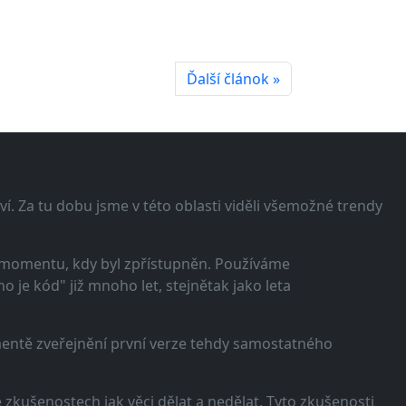
Ďalší článok »
í. Za tu dobu jsme v této oblasti viděli všemožné trendy
 momentu, kdy byl zpřístupněn. Používáme
 je kód" již mnoho let, stejnětak jako leta
omentě zveřejnění první verze tehdy samostatného
zkušenostech jak věci dělat a nedělat. Tyto zkušenosti