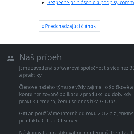
Bezpečné prihlásenie a podpisy comm
« Predchádzajúci článok
Náš príbeh
Jsme zavedená softwarová společnost s více než 30 
a praktiky.
Členové našeho týmu se vždy zajímali o špičkové
kontejnerizované aplikace v produkci od dob, kdy j
praktikujeme to, čemu se dnes říká GitOps.
GitLab používáme interně od roku 2012 a z Jenkins
produktu GitLab CI Server.
Následovat a praktikovat nejmodernější trendy a t