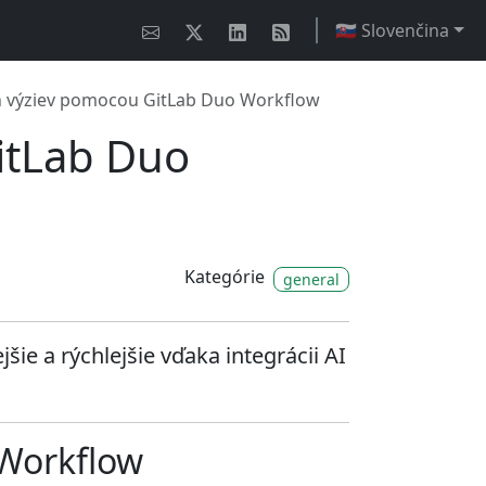
🇸🇰 Slovenčina
h výziev pomocou GitLab Duo Workflow
itLab Duo
Kategórie
general
e a rýchlejšie vďaka integrácii AI
 Workflow