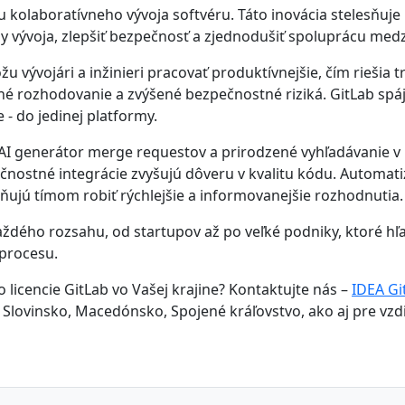
kolaboratívneho vývoja softvéru. Táto inovácia stelesňuje 
ly vývoja, zlepšiť bezpečnosť a zjednodušiť spoluprácu medz
vývojári a inžinieri pracovať produktívnejšie, čím riešia 
né rozhodovanie a zvýšené bezpečnostné riziká. GitLab spája
- do jedinej platformy.
AI generátor merge requestov a prirodzené vyhľadávanie v 
pečnostné integrácie zvyšujú dôveru v kvalitu kódu. Automa
jú tímom robiť rýchlejšie a informovanejšie rozhodnutia.
ždého rozsahu, od startupov až po veľké podniky, ktoré hľa
 procesu.
icencie GitLab vo Vašej krajine? Kontaktujte nás –
IDEA Gi
Slovinsko, Macedónsko, Spojené kráľovstvo, ako aj pre vzdial