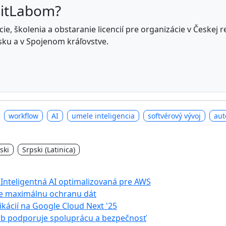
GitLabom?
e, školenia a obstaranie licencií pre organizácie v Českej 
ku a v Spojenom kráľovstve.
workflow
AI
umele inteligencia
softvérový vývoj
aut
ski
Srpski (Latinica)
Inteligentná AI optimalizovaná pre AWS
re maximálnu ochranu dát
kácií na Google Cloud Next '25
Lab podporuje spoluprácu a bezpečnosť