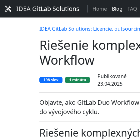
IDEA GitLab Solutions
Home
Blog
FAQ
IDEA GitLab Solutions: Licencie, outsourci
Riešenie komple
Workflow
Publikované
198 slov
1 minúta
23.04.2025
Objavte, ako GitLab Duo Workflow p
do vývojového cyklu.
Riešenie komplexnýc