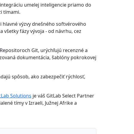
integráciu umelej inteligencie priamo do
i tímami.
tri hlavné výzvy dnešného softvérového
 všetky fázy vývoja - od návrhu, cez
Repositoroch Git, urýchľujú recenzné a
tizovaná dokumentácia, šablóny pokrokovej
dajú spôsob, ako zabezpečiť rýchlosť,
tLab Solutions
je váš GitLab Select Partner
ené tímy v Izraeli, Južnej Afrike a