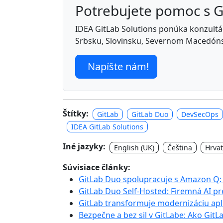
Potrebujete pomoc s 
IDEA GitLab Solutions ponúka konzultáci
Srbsku, Slovinsku, Severnom Macedóns
Napíšte nám!
Štítky:
GitLab
GitLab Duo
DevSecOps
IDEA GitLab Solutions
Iné jazyky:
English (UK)
Čeština
Hrvat
Súvisiace články:
GitLab Duo spolupracuje s Amazon Q: 
GitLab Duo Self-Hosted: Firemná AI p
GitLab transformuje modernizáciu apli
Bezpečne a bez sil v GitLabe: Ako Git