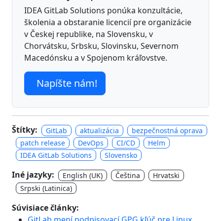
IDEA GitLab Solutions ponúka konzultácie,
školenia a obstaranie licencií pre organizácie
v Českej republike, na Slovensku, v
Chorvátsku, Srbsku, Slovinsku, Severnom
Macedónsku a v Spojenom kráľovstve.
Napíšte nám!
Štítky:
GitLab
aktualizácia
bezpečnostná oprava
patch release
DevOps
CI/CD
Helm
IDEA GitLab Solutions
Slovensko
Iné jazyky:
English (UK)
Čeština
Hrvatski
Srpski (Latinica)
Súvisiace články:
GitLab mení podpisovací GPG kľúč pre Linux