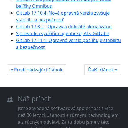
balíčky Omnibus
GitLab 17.10.4: Nová opravná verzia zvyšuje
stabilitu a bezpečnosť
GitLab 17.8.2 - Opravy a dôležité aktualizácie
Sprievodca využitím agentickej AI v GitLabe
GitLab 17.11.1: Opravná verzia posilňuje stabilitu
a bezpečnosť
« Predchádzajúci článok
Ďalší článok »
Náš príbeh
Jsme zavedená softwarová společnost s více
než 30 lety zkušeností s různými technologiemi
a z různých odvětví. Za tu dobu jsme v této