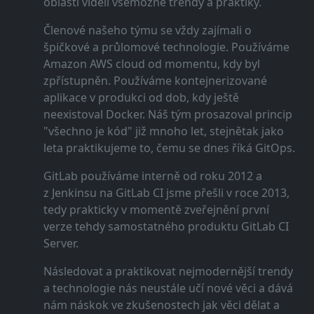
oblasti viděli všemožné trendy a praktiky.
Členové našeho týmu se vždy zajímali o
špičkové a průlomové technologie. Používáme
Amazon AWS cloud od momentu, kdy byl
zpřístupněn. Používáme kontejnerizované
aplikace v produkci od dob, kdy ještě
neexistoval Docker. Náš tým prosazoval princip
"všechno je kód" již mnoho let, stejnětak jako
leta praktikujeme to, čemu se dnes říká GitOps.
GitLab používáme interně od roku 2012 a
z Jenkinsu na GitLab CI jsme přešli v roce 2013,
tedy prakticky v momentě zveřejnění první
verze tehdy samostatného produktu GitLab CI
Server.
Následovat a praktikovat nejmodernější trendy
a technologie nás neustále učí nové věci a dává
nám náskok ve zkušenostech jak věci dělat a