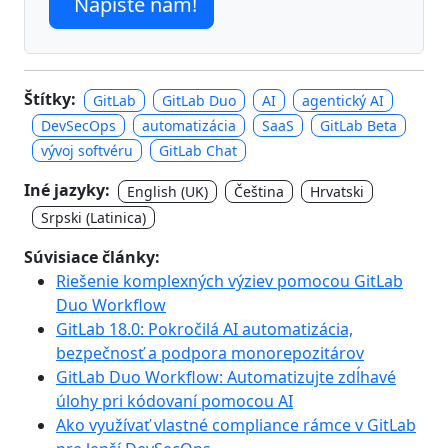
Napíšte nám!
Štítky:
GitLab
GitLab Duo
AI
agentický AI
DevSecOps
automatizácia
SaaS
GitLab Beta
vývoj softvéru
GitLab Chat
Iné jazyky:
English (UK)
Čeština
Hrvatski
Srpski (Latinica)
Súvisiace články:
Riešenie komplexných výziev pomocou GitLab
Duo Workflow
GitLab 18.0: Pokročilá AI automatizácia,
bezpečnosť a podpora monorepozitárov
GitLab Duo Workflow: Automatizujte zdĺhavé
úlohy pri kódovaní pomocou AI
Ako využívať vlastné compliance rámce v GitLab