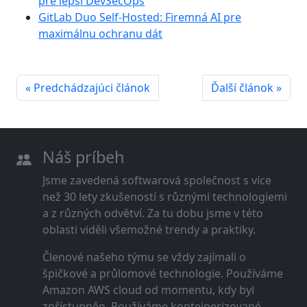
pre lepší DevSecOps
GitLab Duo Self-Hosted: Firemná AI pre
maximálnu ochranu dát
« Predchádzajúci článok
Ďalší článok »
Náš príbeh
Jsme zavedená softwarová společnost s více
než 30 lety zkušeností s různými technologiemi
a z různých odvětví. Za tu dobu jsme v této
oblasti viděli všemožné trendy a praktiky.
Členové našeho týmu se vždy zajímali o
špičkové a průlomové technologie. Používáme
Amazon AWS cloud od momentu, kdy byl
zpřístupněn. Používáme kontejnerizované