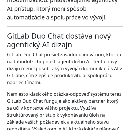
AI prístup, ktorý mení spôsob
automatizácie a spolupráce vo vývoji.
GitLab Duo Chat dostáva nový
agentický AI dizajn
GitLab Duo Chat prešiel zásadnou inováciou, ktorou
nadobudol schopnosti agentického AI. Tento nový
dizajn mení spôsob, akým vývojári komunikujú s AI v
GitLabe, čím zlepšuje produktivitu aj spoluprácu
naprieč tímami.
Namiesto klasického otázka-odpoveď systému teraz
GitLab Duo Chat funguje ako aktívny partner, ktorý
sa učí v kontexte vášho projektu. Využíva
štruktúrovaný prístup k vykonávaniu úloh na
základe vašich požiadaviek a aktuálneho stavu
repozitára. Výsledkom je AI, ktorá dokáže plánovať,