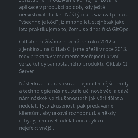
aplikace v produkci od dob, kdy ještě
neexistoval Docker. Náš tým prosazoval princip
"všechno je kód" již mnoho let, stejnětak jako
leta praktikujeme to, čemu se dnes říká GitOps.
GitLab používáme interně od roku 2012 a
z Jenkinsu na GitLab CI jsme přešli v roce 2013,
tedy prakticky v momentě zveřejnění první
verze tehdy samostatného produktu GitLab CI
Server.
Následovat a praktikovat nejmodernější trendy
a technologie nás neustále učí nové věci a dává
nám náskok ve zkušenostech jak věci dělat a
nedělat. Tyto zkušenosti pak předáváme
klientům, aby taková rozhodnutí, a někdy
i chyby, nemuseli udělat oni a byli co
nejefektivnější.