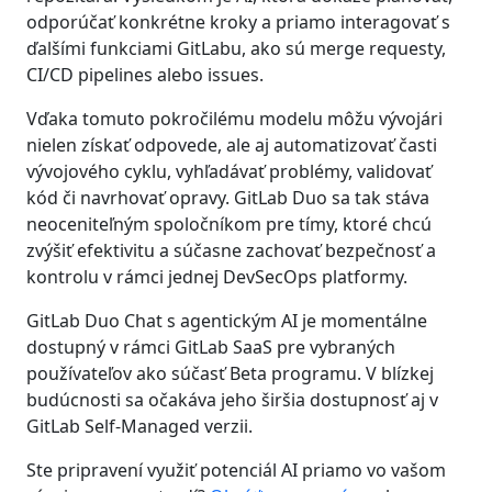
odporúčať konkrétne kroky a priamo interagovať s
ďalšími funkciami GitLabu, ako sú merge requesty,
CI/CD pipelines alebo issues.
Vďaka tomuto pokročilému modelu môžu vývojári
nielen získať odpovede, ale aj automatizovať časti
vývojového cyklu, vyhľadávať problémy, validovať
kód či navrhovať opravy. GitLab Duo sa tak stáva
neoceniteľným spoločníkom pre tímy, ktoré chcú
zvýšiť efektivitu a súčasne zachovať bezpečnosť a
kontrolu v rámci jednej DevSecOps platformy.
GitLab Duo Chat s agentickým AI je momentálne
dostupný v rámci GitLab SaaS pre vybraných
používateľov ako súčasť Beta programu. V blízkej
budúcnosti sa očakáva jeho širšia dostupnosť aj v
GitLab Self-Managed verzii.
Ste pripravení využiť potenciál AI priamo vo vašom