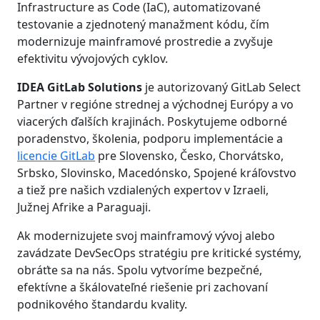
Infrastructure as Code (IaC), automatizované
testovanie a zjednotený manažment kódu, čím
modernizuje mainframové prostredie a zvyšuje
efektivitu vývojových cyklov.
IDEA GitLab Solutions
je autorizovaný GitLab Select
Partner v regióne strednej a východnej Európy a vo
viacerých ďalších krajinách. Poskytujeme odborné
poradenstvo, školenia, podporu implementácie a
licencie GitLab
pre Slovensko, Česko, Chorvátsko,
Srbsko, Slovinsko, Macedónsko, Spojené kráľovstvo
a tiež pre našich vzdialených expertov v Izraeli,
Južnej Afrike a Paraguaji.
Ak modernizujete svoj mainframový vývoj alebo
zavádzate DevSecOps stratégiu pre kritické systémy,
obráťte sa na nás. Spolu vytvoríme bezpečné,
efektívne a škálovateľné riešenie pri zachovaní
podnikového štandardu kvality.