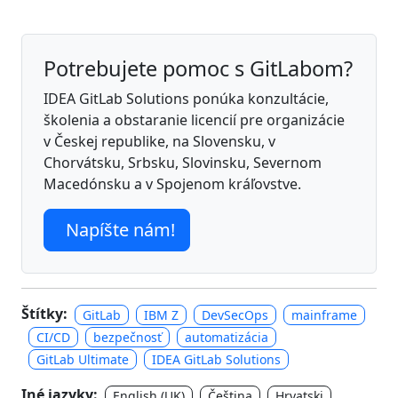
Potrebujete pomoc s GitLabom?
IDEA GitLab Solutions ponúka konzultácie,
školenia a obstaranie licencií pre organizácie
v Českej republike, na Slovensku, v
Chorvátsku, Srbsku, Slovinsku, Severnom
Macedónsku a v Spojenom kráľovstve.
Napíšte nám!
Štítky:
GitLab
IBM Z
DevSecOps
mainframe
CI/CD
bezpečnosť
automatizácia
GitLab Ultimate
IDEA GitLab Solutions
Iné jazyky:
English (UK)
Čeština
Hrvatski