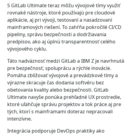
S GitLab Ultimate teraz môžu vývojové tímy využiť
rovnaké nástroje, ktoré používajú pre cloudové
aplikácie, aj pri vývoji, testovaní a nasadzovaní
mainframových riešení. To zahŕňa pokročilé CI/CD
pipeliny, správu bezpečnosti a dodržiavania
predpisov, ako aj úplnú transparentnosť celého
vývojového cyklu.
Táto nadväznosť medzi GitLab a IBM Z je navrhnutá
pre bezpečnosť, spoluprácu a rýchle inovácie.
Pomáha zbližovať vývojové a prevádzkové tímy a
výrazne skracuje čas dodania softvéru bez
obetovania kvality alebo bezpečnosti. GitLab
Ultimate navyše ponúka prehľadné UX prostredie,
ktoré uľahčuje správu projektov a tok práce aj pre
tých, ktorí s mainframami doteraz nepracovali
intenzívne.
Integrácia podporuje DevOps praktiky ako