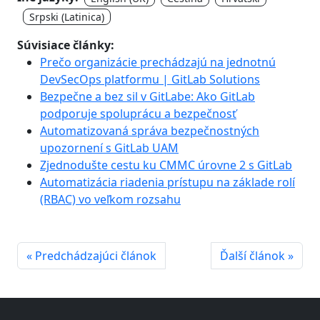
Srpski (Latinica)
Súvisiace články:
Prečo organizácie prechádzajú na jednotnú
DevSecOps platformu | GitLab Solutions
Bezpečne a bez sil v GitLabe: Ako GitLab
podporuje spoluprácu a bezpečnosť
Automatizovaná správa bezpečnostných
upozornení s GitLab UAM
Zjednodušte cestu ku CMMC úrovne 2 s GitLab
Automatizácia riadenia prístupu na základe rolí
(RBAC) vo veľkom rozsahu
« Predchádzajúci článok
Ďalší článok »