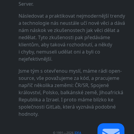
Server.
Následovat a praktikovat nejmodernější trendy
a technologie nás neustále učí nové věci a dává
nám náskok ve zkušenostech jak věci dělat a
nedělat. Tyto zkušenosti pak předáváme
klientům, aby taková rozhodnutí, a někdy
i chyby, nemuseli udělat oni a byli co
nejefektivnější.
Jsme tým s otevřenou myslí, máme rádi open-
source, vše považujeme za kód, a pracujeme
napříč několika zeměmi: ČR/SR, Spojené
království, Polsko, balkánské země, Jihoafrická
Republika a Izrael. I proto máme blízko ke
společnosti GitLab, která vyznává podobné
hodnoty.
© 1991—2026
IDEA