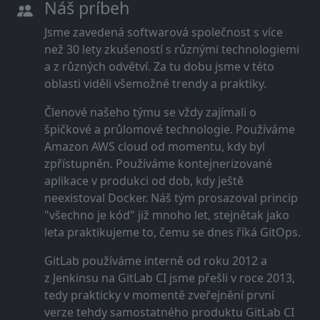
Náš príbeh
Jsme zavedená softwarová společnost s více
než 30 lety zkušeností s různými technologiemi
a z různých odvětví. Za tu dobu jsme v této
oblasti viděli všemožné trendy a praktiky.
Členové našeho týmu se vždy zajímali o
špičkové a průlomové technologie. Používáme
Amazon AWS cloud od momentu, kdy byl
zpřístupněn. Používáme kontejnerizované
aplikace v produkci od dob, kdy ještě
neexistoval Docker. Náš tým prosazoval princip
"všechno je kód" již mnoho let, stejnětak jako
leta praktikujeme to, čemu se dnes říká GitOps.
GitLab používáme interně od roku 2012 a
z Jenkinsu na GitLab CI jsme přešli v roce 2013,
tedy prakticky v momentě zveřejnění první
verze tehdy samostatného produktu GitLab CI