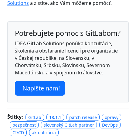
Solutions
a zistite, ako Vám môžeme pomôcť.
Potrebujete pomoc s GitLabom?
IDEA GitLab Solutions ponúka konzultácie,
školenia a obstaranie licencií pre organizácie
v Českej republike, na Slovensku, v
Chorvátsku, Srbsku, Slovinsku, Severnom
Macedónsku a v Spojenom kráľovstve.
Napíšte nám!
Štítky:
GitLab
18.1.1
patch release
opravy
bezpečnosť
slovenský GitLab partner
DevOps
CI/CD
aktualizácia