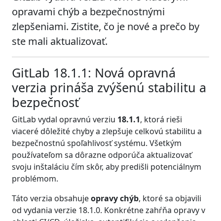
opravami chýb a bezpečnostnými
zlepšeniami. Zistite, čo je nové a prečo by
ste mali aktualizovať.
GitLab 18.1.1: Nová opravná
verzia prináša zvýšenú stabilitu a
bezpečnosť
GitLab vydal opravnú verziu
18.1.1
, ktorá rieši
viaceré dôležité chyby a zlepšuje celkovú stabilitu a
bezpečnostnú spoľahlivosť systému. Všetkým
používateľom sa dôrazne odporúča aktualizovať
svoju inštaláciu čím skôr, aby predišli potenciálnym
problémom.
Táto verzia obsahuje
opravy chýb
, ktoré sa objavili
od vydania verzie 18.1.0. Konkrétne zahŕňa opravy v