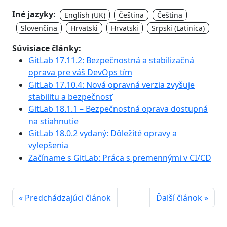
Iné jazyky:
English (UK)
Čeština
Čeština
Slovenčina
Hrvatski
Hrvatski
Srpski (Latinica)
Súvisiace články:
GitLab 17.11.2: Bezpečnostná a stabilizačná
oprava pre váš DevOps tím
GitLab 17.10.4: Nová opravná verzia zvyšuje
stabilitu a bezpečnosť
GitLab 18.1.1 – Bezpečnostná oprava dostupná
na stiahnutie
GitLab 18.0.2 vydaný: Dôležité opravy a
vylepšenia
Začíname s GitLab: Práca s premennými v CI/CD
« Predchádzajúci článok
Ďalší článok »