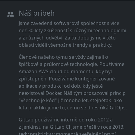
Náš príbeh
Jsme zavedená softwarová společnost s více
než 30 lety zkušeností s různými technologiemi
a z různých odvětví. Za tu dobu jsme v této
oblasti viděli všemožné trendy a praktiky.
Členové našeho týmu se vždy zajímali o
špičkové a průlomové technologie. Používáme
Amazon AWS cloud od momentu, kdy byl
zpřístupněn. Používáme kontejnerizované
aplikace v produkci od dob, kdy ještě
neexistoval Docker. Náš tým prosazoval princip
"všechno je kód" již mnoho let, stejnětak jako
leta praktikujeme to, čemu se dnes říká GitOps.
GitLab používáme interně od roku 2012 a
z Jenkinsu na GitLab CI jsme přešli v roce 2013,
tedy prakticky v momentě zveřejnění první