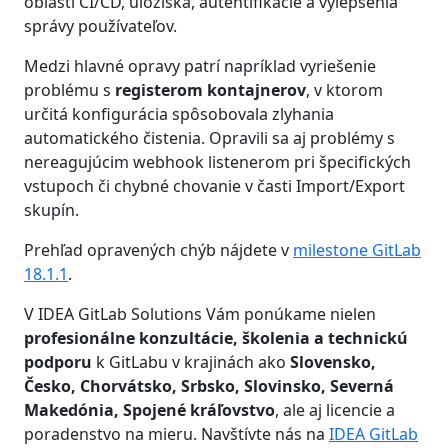
oblasti CI/CD, úložiska, autentifikácie a vylepšenia
správy používateľov.
Medzi hlavné opravy patrí napríklad vyriešenie
problému s
registerom kontajnerov
, v ktorom
určitá konfigurácia spôsobovala zlyhania
automatického čistenia. Opravili sa aj problémy s
nereagujúcim webhook listenerom pri špecifických
vstupoch či chybné chovanie v časti Import/Export
skupín.
Prehľad opravených chýb nájdete v
milestone GitLab
18.1.1
.
V IDEA GitLab Solutions Vám ponúkame nielen
profesionálne konzultácie, školenia a technickú
podporu
k GitLabu v krajinách ako
Slovensko,
Česko, Chorvátsko, Srbsko, Slovinsko, Severná
Makedónia, Spojené kráľovstvo
, ale aj licencie a
poradenstvo na mieru. Navštívte nás na
IDEA GitLab