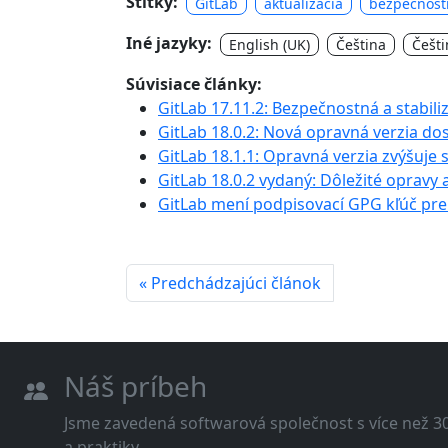
Štítky:
GitLab
aktualizácia
bezpečnost
Iné jazyky:
English (UK)
Čeština
Češti
Súvisiace články:
GitLab 17.11.2: Bezpečnostná a stabil
GitLab 18.0.2: Nová opravná verzia do
GitLab 18.1.1: Opravná verzia zvýšuje 
GitLab 18.0.2 vydaný: Dôležité opravy 
GitLab mení podpisovací GPG kľúč pre
« Predchádzajúci článok
Náš príbeh
Jsme zavedená softwarová společnost s více než 30 
a praktiky.