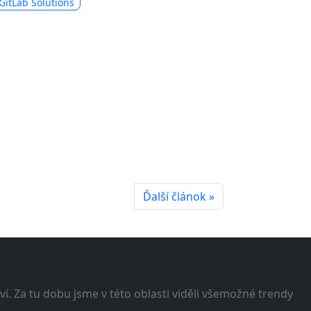
GitLab Solutions
Ďalší článok »
í. Za tu dobu jsme v této oblasti viděli všemožné trendy