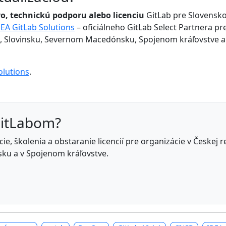
o, technickú podporu alebo licenciu
GitLab pre Slovensko,
EA GitLab Solutions
– oficiálneho GitLab Select Partnera 
Slovinsku, Severnom Macedónsku, Spojenom kráľovstve a cez 
olutions
.
GitLabom?
e, školenia a obstaranie licencií pre organizácie v Českej 
ku a v Spojenom kráľovstve.