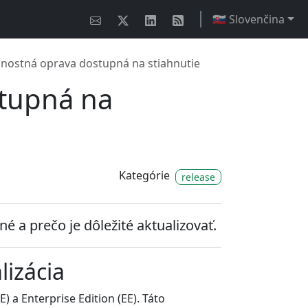
🇸🇰 Slovenčina
čnostná oprava dostupná na stiahnutie
stupná na
Kategórie
release
né a prečo je dôležité aktualizovať.
lizácia
) a Enterprise Edition (EE). Táto