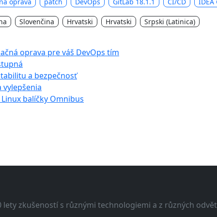
ná oprava
patch
DevOps
GitLab 18.1.1
CI/CD
IDEA 
na
Slovenčina
Hrvatski
Hrvatski
Srpski (Latinica)
izačná oprava pre váš DevOps tím
stupná
stabilitu a bezpečnosť
a vylepšenia
 Linux balíčky Omnibus
lety zkušeností s různými technologiemi a z různých odvětv