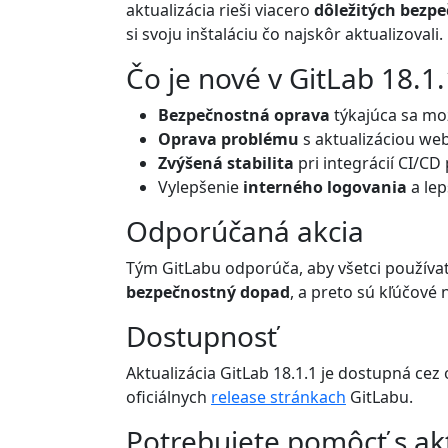
aktualizácia rieši viacero
dôležitých bezpe
si svoju inštaláciu čo najskôr aktualizovali.
Čo je nové v GitLab 18.1.
Bezpečnostná oprava
týkajúca sa mož
Oprava problému
s aktualizáciou we
Zvýšená stabilita
pri integrácií CI/CD
Vylepšenie
interného logovania
a lep
Odporúčaná akcia
Tým GitLabu odporúča, aby všetci používat
bezpečnostný dopad
, a preto sú kľúčové
Dostupnosť
Aktualizácia GitLab 18.1.1 je dostupná ce
oficiálnych
release stránkach
GitLabu.
Potrebujete pomôcť s ak