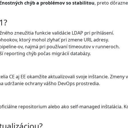
čnostných chýb a problémov so stabilitou
, preto dôrazn
1?
ného zneužitia funkcie validácie LDAP pri prihlásení.
bhookov, ktorý mohol zlyhať pri zmene URL adresy.
 pipeline-ov, najmä pri používaní timeoutov v runneroch.
ší reporting chýb počas migrácií databázy.
elia CE aj EE okamžite aktualizovali svoje inštancie. Zmeny
 na udržanie ochrany vášho DevOps prostredia.
z oficiálne repositorium alebo ako self-managed inštalácia
tualizáciou?