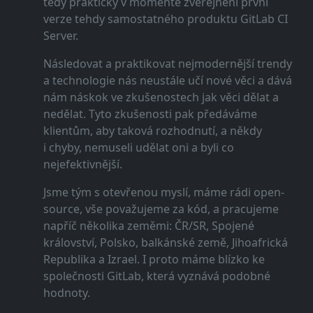
tedy prakticky v momentě zveřejnění první
verze tehdy samostatného produktu GitLab CI
Server.
Následovat a praktikovat nejmodernější trendy
a technologie nás neustále učí nové věci a dává
nám náskok ve zkušenostech jak věci dělat a
nedělat. Tyto zkušenosti pak předáváme
klientům, aby taková rozhodnutí, a někdy
i chyby, nemuseli udělat oni a byli co
nejefektivnější.
Jsme tým s otevřenou myslí, máme rádi open-
source, vše považujeme za kód, a pracujeme
napříč několika zeměmi: ČR/SR, Spojené
království, Polsko, balkánské země, Jihoafrická
Republika a Izrael. I proto máme blízko ke
společnosti GitLab, která vyznává podobné
hodnoty.