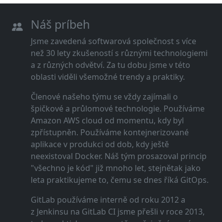
Náš príbeh
Jsme zavedená softwarová společnost s více
než 30 lety zkušeností s různými technologiemi
a z různých odvětví. Za tu dobu jsme v této
oblasti viděli všemožné trendy a praktiky.
Členové našeho týmu se vždy zajímali o
špičkové a průlomové technologie. Používáme
Amazon AWS cloud od momentu, kdy byl
zpřístupněn. Používáme kontejnerizované
aplikace v produkci od dob, kdy ještě
neexistoval Docker. Náš tým prosazoval princip
"všechno je kód" již mnoho let, stejnětak jako
leta praktikujeme to, čemu se dnes říká GitOps.
GitLab používáme interně od roku 2012 a
z Jenkinsu na GitLab CI jsme přešli v roce 2013,