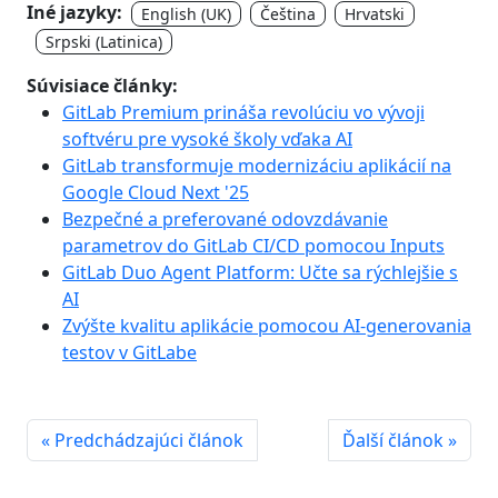
Iné jazyky:
English (UK)
Čeština
Hrvatski
Srpski (Latinica)
Súvisiace články:
GitLab Premium prináša revolúciu vo vývoji
softvéru pre vysoké školy vďaka AI
GitLab transformuje modernizáciu aplikácií na
Google Cloud Next '25
Bezpečné a preferované odovzdávanie
parametrov do GitLab CI/CD pomocou Inputs
GitLab Duo Agent Platform: Učte sa rýchlejšie s
AI
Zvýšte kvalitu aplikácie pomocou AI-generovania
testov v GitLabe
« Predchádzajúci článok
Ďalší článok »