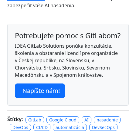
zabezpečiť vaše AI nasadenia.
Potrebujete pomoc s GitLabom?
IDEA GitLab Solutions ponúka konzultácie,
školenia a obstaranie licencií pre organizácie
v Českej republike, na Slovensku, v
Chorvátsku, Srbsku, Slovinsku, Severnom
Macedónsku a v Spojenom kráľovstve.
Napíšte nám!
Štítky:
GitLab
Google Cloud
AI
nasadenie
DevOps
CI/CD
automatizácia
DevSecOps