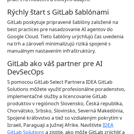
Rýchly štart s GitLab šablónami
GitLab poskytuje pripravené šablóny založené na
best practices pre nasadzovanie AI agentov do
Google Cloud. Tieto šablóny urýchľujú čas uvedenia
na trh a zároveň minimalizujú riziká spojené s
manuálnym nastavením infraštruktúry.
GitLab ako váš partner pre AI
DevSecOps
S pomocou GitLab Select Partnera IDEA GitLab
Solutions môžete využiť profesionálne poradenstvo,
implementačné služby a licencovanie GitLab
produktov v regiónoch Slovensko, Česká republika,
Chorvátsko, Srbsko, Slovinsko, Severná Makedónia,
Spojené kráľovstvo a tiež so vzdialeným pokrytím v
Izraeli, Paraguaji a Južnej Afrike. Navštívte
IDEA
GitLab Solutions
a zistite, ako môže GitLab zrýchliť a