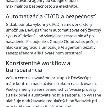
nasadzovať AI agenty do Google Cloud s
maximálnou bezpečnosťou a efektivitou.
Automatizácia CI/CD a bezpečnosť
GitLab ponúka výkonný CI/CD framework, ktorý
umožňuje DevOps tímom automatizovať celý životný
cyklus AI riešení – od vývoja, cez testovanie až po
nasadenie. Prepojenie s Google Cloud zabezpečuje
hladkú integráciu a umožňuje AI agentom bežať v
zabezpečenom a škálovateľnom prostredí.
Konzistentné workflow a
transparancia
Vďaka centralizovanému prístupu k DevSecOps
máte kontrolu nad každým krokom nasadzovania.
Všetky zmeny sú verziované, schvaľovacie procesy
sú flexibilné a auditovateľnosť je zaistená. To výrazne
uľahčuje dodržiavanie regulačných požiadaviek pri
práci s AI modelmi a citlivými údajmi.