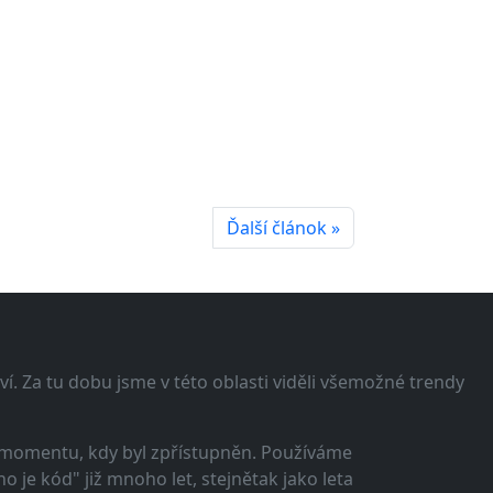
Ďalší článok »
í. Za tu dobu jsme v této oblasti viděli všemožné trendy
 momentu, kdy byl zpřístupněn. Používáme
 je kód" již mnoho let, stejnětak jako leta