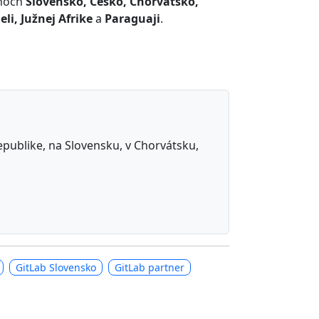
ónoch
Slovensko, Česko, Chorvátsko,
eli, Južnej Afrike
a
Paraguaji
.
republike, na Slovensku, v Chorvátsku,
GitLab Slovensko
GitLab partner