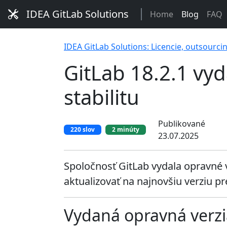
IDEA GitLab Solutions
Home
Blog
FAQ
IDEA GitLab Solutions: Licencie, outsourci
GitLab 18.2.1 vyd
stabilitu
Publikované
220 slov
2 minúty
23.07.2025
Spoločnosť GitLab vydala opravné 
aktualizovať na najnovšiu verziu pre
Vydaná opravná verzi