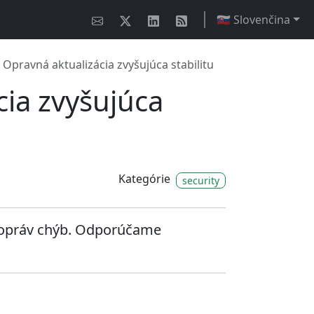
🇸🇰 Slovenčina
 Opravná aktualizácia zvyšujúca stabilitu
cia zvyšujúca
Kategórie
security
 a opráv chýb. Odporúčame