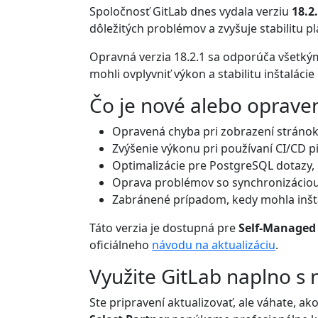
Spoločnosť GitLab dnes vydala verziu
18.2
dôležitých problémov a zvyšuje stabilitu 
Opravná verzia 18.2.1 sa odporúča všetkým
mohli ovplyvniť výkon a stabilitu inštalácie
Čo je nové alebo oprave
Opravená chyba pri zobrazení stránok
Zvýšenie výkonu pri používaní CI/CD pi
Optimalizácie pre PostgreSQL dotazy, k
Oprava problémov so synchronizáciou s
Zabránené prípadom, kedy mohla inšta
Táto verzia je dostupná pre
Self-Managed
oficiálneho
návodu na aktualizáciu
.
Využite GitLab naplno s
Ste pripravení aktualizovať, ale váhate, a