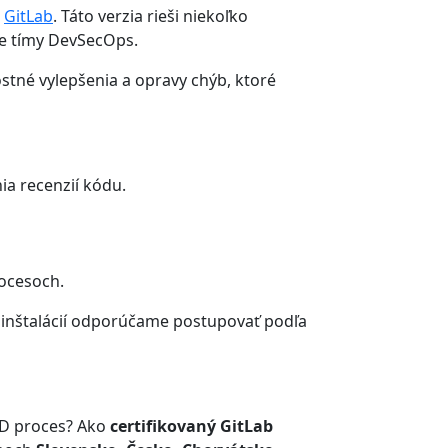
a
GitLab
. Táto verzia rieši niekoľko
re tímy DevSecOps.
stné vylepšenia a opravy chýb, ktoré
ia recenzií kódu.
rocesoch.
d inštalácií odporúčame postupovať podľa
/CD proces? Ako
certifikovaný GitLab