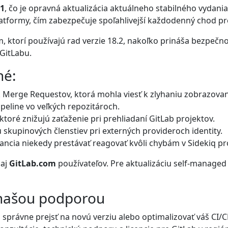
.1
, čo je opravná aktualizácia aktuálneho stabilného vydani
platformy, čím zabezpečuje spoľahlivejší každodenný chod p
, ktorí používajú rad verzie 18.2, nakoľko prináša bezpečno
 GitLabu.
né:
 Merge Requestov, ktorá mohla viesť k zlyhaniu zobrazovan
peline vo veľkých repozitároch.
toré znižujú zaťaženie pri prehliadaní GitLab projektov.
kupinových členstiev pri externých provideroch identity.
ncia niekedy prestávať reagovať kvôli chybám v Sidekiq p
aj
GitLab.com
používateľov. Pre aktualizáciu self-manage
 našou podporou
ko správne prejsť na novú verziu alebo optimalizovať váš CI