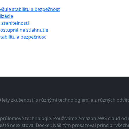
yšuje stabilitu a bezpečnosť
lizácie
a zraniteľnosti
dostupná na stiahnutie
stabilitu a bezpečnosť
lety zkušeností s různými technologiemi a z různých odvětv
 a průlomové technologie. Používáme Amazon AWS cloud od
eště neexistoval Docker. Náš tým prosazoval princip "všechno