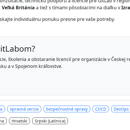
zultácie, technickú podporu a licencie pre GitLab v regi
 Veľká Británia
a tiež s tímami pôsobiacimi na diaľku v
Izra
ískajte individuálnu ponuku presne pre vaše potreby.
GitLabom?
e, školenia a obstaranie licencií pre organizácie v Českej 
ku a v Spojenom kráľovstve.
ia
opravná verzia
bezpečnostné opravy
CI/CD
DevOps
na
Hrvatski
Srpski (Latinica)