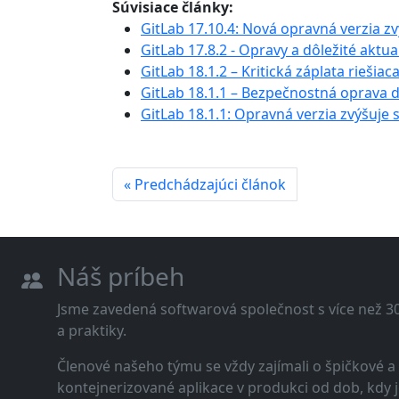
Súvisiace články:
GitLab 17.10.4: Nová opravná verzia zv
GitLab 17.8.2 - Opravy a dôležité aktua
GitLab 18.1.2 – Kritická záplata riešiac 
GitLab 18.1.1 – Bezpečnostná oprava 
GitLab 18.1.1: Opravná verzia zvýšuje 
« Predchádzajúci článok
Náš príbeh
Jsme zavedená softwarová společnost s více než 30 
a praktiky.
Členové našeho týmu se vždy zajímali o špičkové
kontejnerizované aplikace v produkci od dob, kdy j