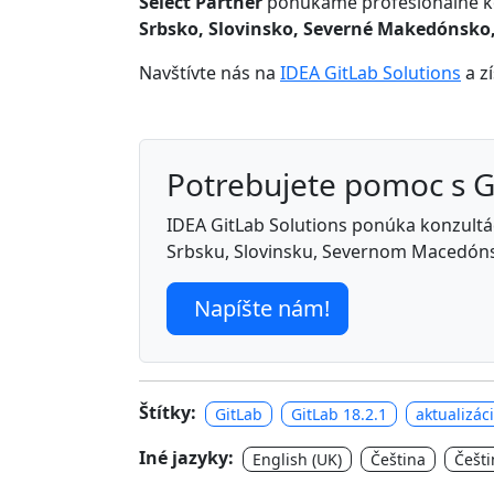
Select Partner
ponúkame profesionálne kon
Srbsko, Slovinsko, Severné Makedónsko,
Navštívte nás na
IDEA GitLab Solutions
a z
Potrebujete pomoc s 
IDEA GitLab Solutions ponúka konzultáci
Srbsku, Slovinsku, Severnom Macedóns
Napíšte nám!
Štítky:
GitLab
GitLab 18.2.1
aktualizác
Iné jazyky:
English (UK)
Čeština
Češti