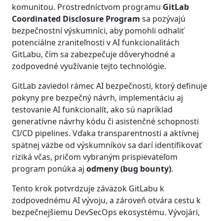
komunitou. Prostredníctvom programu
GitLab
Coordinated Disclosure Program
sa pozývajú
bezpečnostní výskumníci, aby pomohli odhaliť
potenciálne zraniteľnosti v AI funkcionalitách
GitLabu, čím sa zabezpečuje dôveryhodné a
zodpovedné využívanie tejto technológie.
GitLab zaviedol rámec AI bezpečnosti, ktorý definuje
pokyny pre bezpečný návrh, implementáciu aj
testovanie AI funkcionalít, ako sú napríklad
generatívne návrhy kódu či asistenčné schopnosti
CI/CD pipelines. Vďaka transparentnosti a aktívnej
spätnej väzbe od výskumníkov sa darí identifikovať
riziká včas, pričom vybraným prispievateľom
program ponúka aj
odmeny (bug bounty)
.
Tento krok potvrdzuje záväzok GitLabu k
zodpovednému AI vývoju, a zároveň otvára cestu k
bezpečnejšiemu DevSecOps ekosystému. Vývojári,