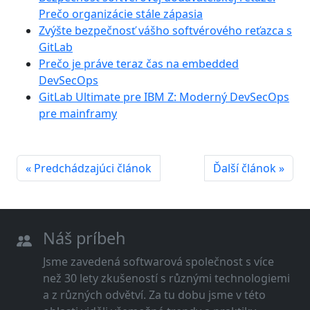
Prečo organizácie stále zápasia
Zvýšte bezpečnosť vášho softvérového reťazca s
GitLab
Prečo je práve teraz čas na embedded
DevSecOps
GitLab Ultimate pre IBM Z: Moderný DevSecOps
pre mainframy
« Predchádzajúci článok
Ďalší článok »
Náš príbeh
Jsme zavedená softwarová společnost s více
než 30 lety zkušeností s různými technologiemi
a z různých odvětví. Za tu dobu jsme v této