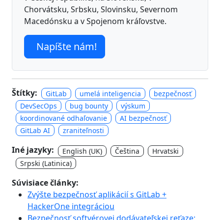
Chorvátsku, Srbsku, Slovinsku, Severnom
Macedónsku a v Spojenom kráľovstve.
Napíšte nám!
Štítky:
GitLab
umelá inteligencia
bezpečnosť
DevSecOps
bug bounty
výskum
koordinované odhaľovanie
AI bezpečnosť
GitLab AI
zraniteľnosti
Iné jazyky:
English (UK)
Čeština
Hrvatski
Srpski (Latinica)
Súvisiace články:
Zvýšte bezpečnosť aplikácií s GitLab +
HackerOne integráciou
Bezpečnosť softvérovej dodávateľskej reťaze: