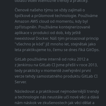
oblasti viděli všemožné trendy a praktiky.
Členové našeho týmu se vždy zajímali o
špičkové a průlomové technologie. Používáme
Amazon AWS cloud od momentu, kdy byl
zpřístupněn. Používáme kontejnerizované
aplikace v produkci od dob, kdy ještě
neexistoval Docker. Náš tým prosazoval princip
"všechno je kód" již mnoho let, stejnětak jako
leta praktikujeme to, čemu se dnes říká GitOps.
GitLab používáme interně od roku 2012 a
z Jenkinsu na GitLab CI jsme přešli v roce 2013,
tedy prakticky v momentě zveřejnění první
verze tehdy samostatného produktu GitLab CI
Server.
Následovat a praktikovat nejmodernější trendy
a technologie nás neustále učí nové věci a dává
nám náskok ve zkušenostech jak věci dělat a