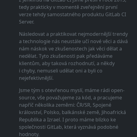
tedy prakticky v momentě zveřejnění první
verze tehdy samostatného produktu GitLab CI
Server.
Následovat a praktikovat nejmodernější trendy
a technologie nás neustále učí nové věci a dává
nám náskok ve zkušenostech jak věci dělat a
nedělat. Tyto zkušenosti pak předáváme
klientům, aby taková rozhodnutí, a někdy
i chyby, nemuseli udělat oni a byli co
nejefektivnější.
Jsme tým s otevřenou myslí, máme rádi open-
source, vše považujeme za kód, a pracujeme
napříč několika zeměmi: ČR/SR, Spojené
království, Polsko, balkánské země, Jihoafrická
Republika a Izrael. I proto máme blízko ke
společnosti GitLab, která vyznává podobné
hodnoty.