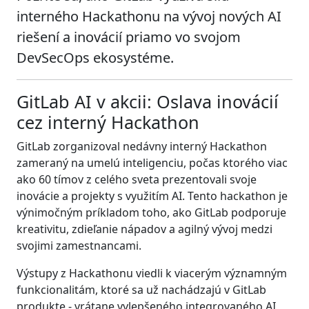
interného Hackathonu na vývoj nových AI
riešení a inovácií priamo vo svojom
DevSecOps ekosystéme.
GitLab AI v akcii: Oslava inovácií
cez interný Hackathon
GitLab zorganizoval nedávny interný Hackathon
zameraný na umelú inteligenciu, počas ktorého viac
ako 60 tímov z celého sveta prezentovali svoje
inovácie a projekty s využitím AI. Tento hackathon je
výnimočným príkladom toho, ako GitLab podporuje
kreativitu, zdieľanie nápadov a agilný vývoj medzi
svojimi zamestnancami.
Výstupy z Hackathonu viedli k viacerým významným
funkcionalitám, ktoré sa už nachádzajú v GitLab
produkte - vrátane vylepšeného integrovaného AI