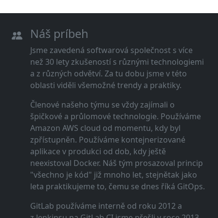
Náš príbeh
Jsme zavedená softwarová společnost s více
než 30 lety zkušeností s různými technologiemi
a z různých odvětví. Za tu dobu jsme v této
oblasti viděli všemožné trendy a praktiky.
Členové našeho týmu se vždy zajímali o
špičkové a průlomové technologie. Používáme
Amazon AWS cloud od momentu, kdy byl
zpřístupněn. Používáme kontejnerizované
aplikace v produkci od dob, kdy ještě
neexistoval Docker. Náš tým prosazoval princip
"všechno je kód" již mnoho let, stejnětak jako
leta praktikujeme to, čemu se dnes říká GitOps.
GitLab používáme interně od roku 2012 a
z Jenkinsu na GitLab CI jsme přešli v roce 2013,