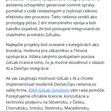
asistenta schopného generovať commit správy,
pomáhať s code reviewingom a zvyšovať celkovú
efektivitu dev procesov. Tieto riešenia vznikli ako
prototypy počas 2 dní intenzívneho vývoja a boli
natoľko úspešné, že boli postupne integrované do
stabilného produktu GitLabu.
Najlepšie projekty boli ocenené v kategóriách ako
Inovácia, Hodnota pre zákazníkov a Tímová
spolupráca. Vďaka takýmto podujatiam posúva
GitLab hranice toho, čo je možné dosiahnuť v oblasti
AI a DevOps integrácie.
Ak vás zaujímajú možnosti GitLab s AI a chcete
implementovať moderné DevSecOps riešenia vo
vašej firme,
IDEA GitLab Solutions
vám rada pomôže.
Poskytujeme oficiálne licencie, konzultácie a
technickú podporu na Slovensku, v Česku,
Chorvátsku, Srbsku, Slovinsku, Macedónsku,