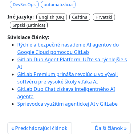
DevSecOps
automatizácia
Iné jazyky:
English (UK)
Čeština
Hrvatski
Srpski (Latinica)
Súvisiace články:
Rýchle a bezpečné nasadenie AI agentov do
Google Cloud pomocou GitLab
GitLab Duo Agent Platform: Učte sa rýchlejšie s
AI
GitLab Premium prináša revolúciu vo vývoji
softvéru pre vysoké školy vďaka AI
GitLab Duo Chat získava inteligentného AI
agenta
Sprievodca využitím agentickej AI v GitLabe
« Predchádzajúci článok
Ďalší článok »