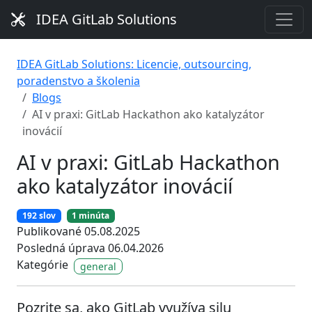
IDEA GitLab Solutions
IDEA GitLab Solutions: Licencie, outsourcing,
poradenstvo a školenia
Blogs
AI v praxi: GitLab Hackathon ako katalyzátor
inovácií
AI v praxi: GitLab Hackathon
ako katalyzátor inovácií
192 slov
1 minúta
Publikované 05.08.2025
Posledná úprava 06.04.2026
Kategórie
general
Pozrite sa, ako GitLab využíva silu