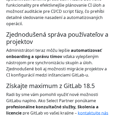
funkcionality pre efektívnejšie plánovanie CI úloh a
možnosť auditácie pre CI/CD script fázy, čo prehĺbi
detailné sledovanie nasadení a automatizovaných
operácií.
Zjednodušená správa používateľov a
projektov
Administrátori teraz môžu lepšie
automatizovať
onboarding a správu tímov
vďaka vylepšeným
nástrojom pre synchronizáciu skupín a úloh.
Zjednodušené boli aj možnosti migrácie projektov a
CI konfigurácií medzi inštanciami GitLab-u.
Získajte maximum z GitLab 18.5
Radi by sme vám pomohli využiť nové možnosti
GitLabu naplno. Ako Select Partner ponúkame
profesionálne konzultačné služby, školenia a
licencie
pre GitLab vo vašej krajine –
kontaktujte nás