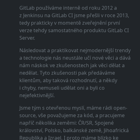
GitLab používáme interně od roku 2012 a
z Jenkinsu na GitLab CI jsme přešli v roce 2013,
tedy prakticky v momentě zveřejnění první
verze tehdy samostatného produktu GitLab CI
Server.
Následovat a praktikovat nejmodernější trendy
a technologie nás neustále učí nové věci a dává
nám náskok ve zkušenostech jak věci dělat a
nedělat. Tyto zkušenosti pak předáváme
klientům, aby taková rozhodnutí, a někdy
i chyby, nemuseli udělat oni a byli co
nejefektivnější.
Jsme tým s otevřenou myslí, máme rádi open-
source, vše považujeme za kód, a pracujeme
napříč několika zeměmi: ČR/SR, Spojené
království, Polsko, balkánské země, Jihoafrická
Republika a Izrael. I proto máme blízko ke