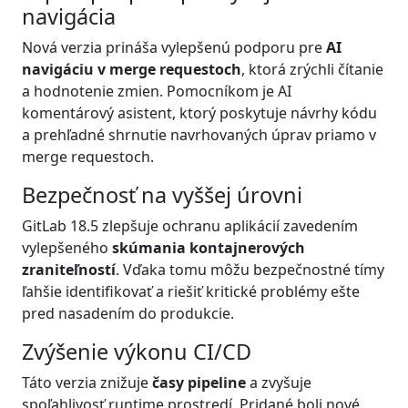
navigácia
Nová verzia prináša vylepšenú podporu pre
AI
navigáciu v merge requestoch
, ktorá zrýchli čítanie
a hodnotenie zmien. Pomocníkom je AI
komentárový asistent, ktorý poskytuje návrhy kódu
a prehľadné shrnutie navrhovaných úprav priamo v
merge requestoch.
Bezpečnosť na vyššej úrovni
GitLab 18.5 zlepšuje ochranu aplikácií zavedením
vylepšeného
skúmania kontajnerových
zraniteľností
. Vďaka tomu môžu bezpečnostné tímy
ľahšie identifikovať a riešiť kritické problémy ešte
pred nasadením do produkcie.
Zvýšenie výkonu CI/CD
Táto verzia znižuje
časy pipeline
a zvyšuje
spoľahlivosť runtime prostredí. Pridané boli nové