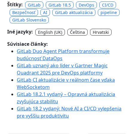
Štítky:
GitLab
GitLab 18.5
DevOps
CI/CD
Bezpečnosť
AI
GitLab aktualizácia
pipeline
GitLab Slovensko
Iné jazyky:
English (UK)
Čeština
Hrvatski
Súvisiace články:
GitLab Duo Agent Platform transformuje
budúcnosť DataOps
GitLab uznaný ako líder v Gartner Magic
Quadrant 2025 pre DevOps platformy
GitLab CI aktualizácie v reálnom čase vďaka
WebSocketom
GitLab 18.2.1 vydaný – Opravná aktualizácia
zvyšujúca stabilitu
GitLab 18.2 vydaný: Nové AI a CI/CD vylepšenia
pre vyššiu produktivitu