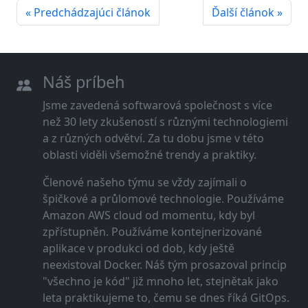
« Predchádzajúci článok
Ďalší článok »
Náš príbeh
Jsme zavedená softwarová společnost s více
než 30 lety zkušeností s různými technologiemi
a z různých odvětví. Za tu dobu jsme v této
oblasti viděli všemožné trendy a praktiky.
Členové našeho týmu se vždy zajímali o
špičkové a průlomové technologie. Používáme
Amazon AWS cloud od momentu, kdy byl
zpřístupněn. Používáme kontejnerizované
aplikace v produkci od dob, kdy ještě
neexistoval Docker. Náš tým prosazoval princip
"všechno je kód" již mnoho let, stejnětak jako
leta praktikujeme to, čemu se dnes říká GitOps.