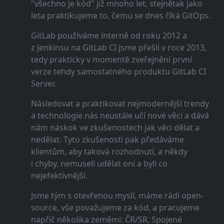
"všechno je kód" již mnoho let, stejnětak jako
leta praktikujeme to, čemu se dnes říká GitOps.
GitLab používáme interně od roku 2012 a
z Jenkinsu na GitLab CI jsme přešli v roce 2013,
tedy prakticky v momentě zveřejnění první
verze tehdy samostatného produktu GitLab CI
Server.
Následovat a praktikovat nejmodernější trendy
a technologie nás neustále učí nové věci a dává
nám náskok ve zkušenostech jak věci dělat a
nedělat. Tyto zkušenosti pak předáváme
klientům, aby taková rozhodnutí, a někdy
i chyby, nemuseli udělat oni a byli co
nejefektivnější.
Jsme tým s otevřenou myslí, máme rádi open-
source, vše považujeme za kód, a pracujeme
napříč několika zeměmi: ČR/SR, Spojené