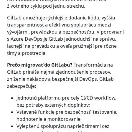
životného cyklu pod jednu strechu.
GitLab umožňuje rýchlejšie dodanie kódu, vyššiu
transparentnosť a efektívnu spoluprácu medzi
vývojármi, prevádzkou a bezpečnosťou. V porovnaní
s Azure DevOps je GitLab jednoduchší na správu,
lacnejší na prevádzku a oveľa pružnejší pre rôzne
tímy a prostredia.
Prečo migrovať do GitLabu?
Transformácia na
GitLab prináša najmä zjednodušenie procesov,
zníženie nákladov a bezpečnejší DevOps. GitLab
zabezpečuje:
Jednotnú platformu pre celý CI/CD workflow,
bez potreby externých doplnkov;
Vstavané funkcie pre bezpečnosť, testovanie,
hodnotenie a monitorovanie;
Vylepšenú spoluprácu naprieč tímami cez