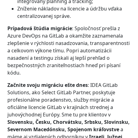
integrovaný planning a tracking;
Zníženie nákladov na licencie a údržbu vďaka
centralizovanej správe.
Prípadová štúdia migrácie
: Spoločnosť prešla z
Azure DevOps na GitLab a okamžite zaznamenala
zlepšenie v rýchlosti nasadzovania, transparentnosti
a celkovom výkone tímu. Popri automatizácii
nasadení a testingu získali aj lepší prehľad o
bezpečnostných zraniteľnostiach hneď pri písaní
kódu.
Začnite svoju migráciu ešte dnes
: IDEA GitLab
Solutions, ako Select GitLab Partner, poskytuje
profesionálne poradenstvo, služby migrácie a
oficiálne licencie GitLab v krajinách strednej a
juhovýchodnej Európy. Sme tu pre klientov v
Slovensku, Česku, Chorvátsku, Srbsku, Slovinsku,
Severnom Macedónsku, Spojenom kráľovstve
a
máme aj vzdialených odborníkov v
Izraeli, Južnej