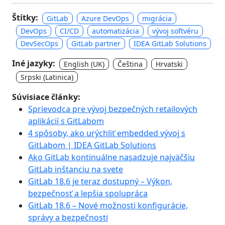
Štítky:
GitLab
Azure DevOps
migrácia
DevOps
CI/CD
automatizácia
vývoj softvéru
DevSecOps
GitLab partner
IDEA GitLab Solutions
Iné jazyky:
English (UK)
Čeština
Hrvatski
Srpski (Latinica)
Súvisiace články:
Sprievodca pre vývoj bezpečných retailových
aplikácií s GitLabom
4 spôsoby, ako urýchliť embedded vývoj s
GitLabom | IDEA GitLab Solutions
Ako GitLab kontinuálne nasadzuje najväčšiu
GitLab inštanciu na svete
GitLab 18.6 je teraz dostupný – Výkon,
bezpečnosť a lepšia spolupráca
GitLab 18.6 – Nové možnosti konfigurácie,
správy a bezpečnosti