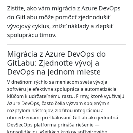
Zistite, ako vám migrácia z Azure DevOps
do GitLabu môže pomôcť zjednodušiť
vývojový cyklus, znížiť náklady a zlepšiť
spoluprácu tímov.
Migrácia z Azure DevOps do
GitLabu: Zjednoťte vývoj a
DevOps na jednom mieste
V dnešnom rýchlo sa meniacom svete vývoja
softvéru je efektívna spolupráca a automatizácia
kľúčom k udržateľnému rastu. Firmy, ktoré využívajú
Azure DevOps, často čelia výzvam spojeným s
rozptylom nástrojov, zložitou integráciou a
obmedzeniami pri škálovaní. GitLab ako jednotná
DevSecOps platforma prináša riešenie —
konsolidáciou všetkých krokov softvérového