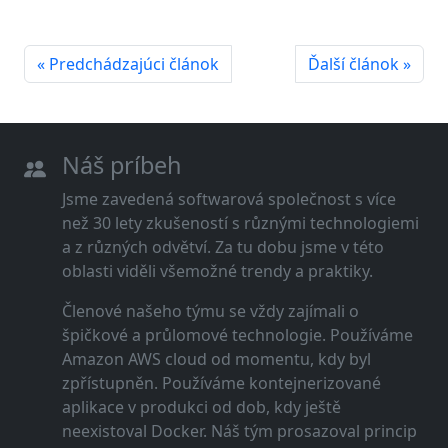
« Predchádzajúci článok
Ďalší článok »
Náš príbeh
Jsme zavedená softwarová společnost s více
než 30 lety zkušeností s různými technologiemi
a z různých odvětví. Za tu dobu jsme v této
oblasti viděli všemožné trendy a praktiky.
Členové našeho týmu se vždy zajímali o
špičkové a průlomové technologie. Používáme
Amazon AWS cloud od momentu, kdy byl
zpřístupněn. Používáme kontejnerizované
aplikace v produkci od dob, kdy ještě
neexistoval Docker. Náš tým prosazoval princip