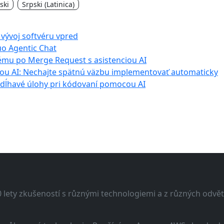
ski
Srpski (Latinica)
 vývoj softvéru vpred
uo Agentic Chat
lému po Merge Request s asistenciou AI
cou AI: Nechajte spätnú väzbu implementovať automaticky
zdĺhavé úlohy pri kódovaní pomocou AI
lety zkušeností s různými technologiemi a z různých odvětv