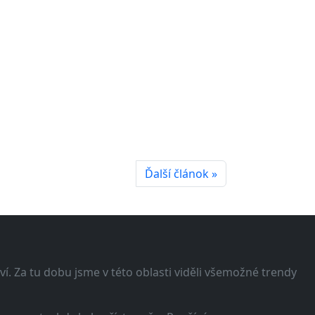
Ďalší článok »
í. Za tu dobu jsme v této oblasti viděli všemožné trendy