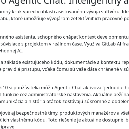
 Agentic Chat: Inteligentný a
mný krok vpred v oblasti asistovaného vývoja softvéru. Ide 
abu, ktoré umožňuje vývojárom zefektívniť ich pracovné pos
výkonného asistenta, schopného chápať kontext development
súvisiace s projektom v reálnom čase. Využíva GitLab AI fr
yhodnej AI.
 na základe existujúceho kódu, dokumentácie a kontextu re
e pravidlá prístupu, vďaka čomu sú vaše dáta chránené v 
6.10 si používatelia môžu Agentic Chat aktivovať jednoduch
I funkcie cez administrátorské nastavenia. Aktuálne beží 
omunikácia a história otázok zostávajú súkromné a oddele
jové aj bezpečnostné tímy, produktových manažérov a všetkýc
ich vlastnému kódu. Toto riešenie je aktuálne dostupné iba
ríprave.