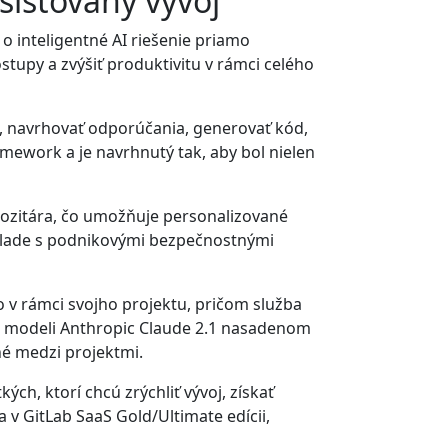
sistovaný vývoj
o inteligentné AI riešenie priamo
tupy a zvýšiť produktivitu v rámci celého
u, navrhovať odporúčania, generovať kód,
amework a je navrhnutý tak, aby bol nielen
pozitára, čo umožňuje personalizované
súlade s podnikovými bezpečnostnými
o v rámci svojho projektu, pričom služba
na modeli Anthropic Claude 2.1 nasadenom
né medzi projektmi.
h, ktorí chcú zrýchliť vývoj, získať
 v GitLab SaaS Gold/Ultimate edícii,