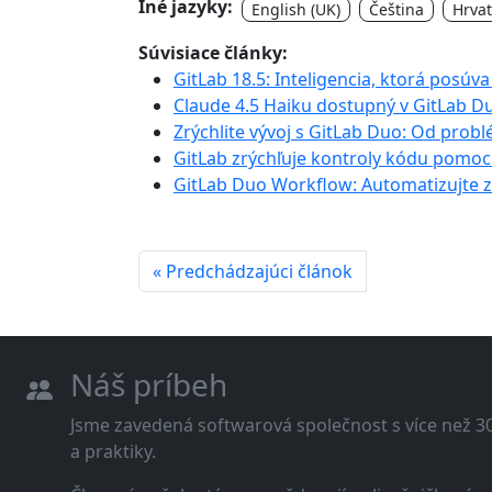
Iné jazyky:
English (UK)
Čeština
Hrvat
Súvisiace články:
GitLab 18.5: Inteligencia, ktorá posúva
Claude 4.5 Haiku dostupný v GitLab D
Zrýchlite vývoj s GitLab Duo: Od prob
GitLab zrýchľuje kontroly kódu pomo
GitLab Duo Workflow: Automatizujte 
« Predchádzajúci článok
Náš príbeh
Jsme zavedená softwarová společnost s více než 30 
a praktiky.