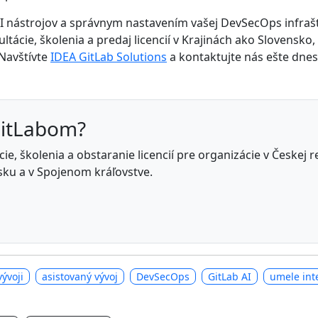
 nástrojov a správnym nastavením vašej DevSecOps infrašt
tácie, školenia a predaj licencií v Krajinách ako Slovensko,
Navštívte
IDEA GitLab Solutions
a kontaktujte nás ešte dnes
GitLabom?
e, školenia a obstaranie licencií pre organizácie v Českej 
ku a v Spojenom kráľovstve.
vývoji
asistovaný vývoj
DevSecOps
GitLab AI
umele int