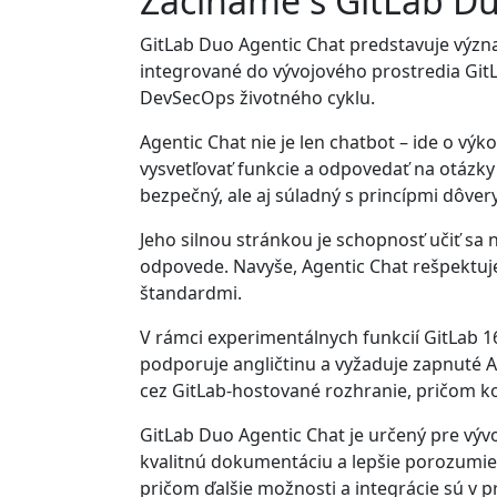
Začíname s GitLab Duo
GitLab Duo Agentic Chat predstavuje význa
integrované do vývojového prostredia GitL
DevSecOps životného cyklu.
Agentic Chat nie je len chatbot – ide o 
vysvetľovať funkcie a odpovedať na otázky 
bezpečný, ale aj súladný s princípmi dôver
Jeho silnou stránkou je schopnosť učiť sa
odpovede. Navyše, Agentic Chat rešpektuj
štandardmi.
V rámci experimentálnych funkcií GitLab 1
podporuje angličtinu a vyžaduje zapnuté A
cez GitLab-hostované rozhranie, pričom k
GitLab Duo Agentic Chat je určený pre vývo
kvalitnú dokumentáciu a lepšie porozumieť 
pričom ďalšie možnosti a integrácie sú v p