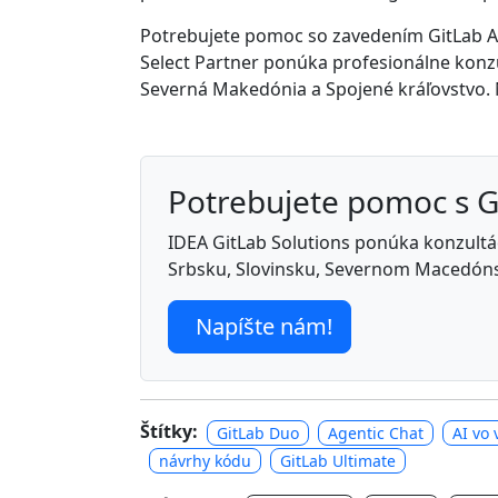
Potrebujete pomoc so zavedením GitLab AI
Select Partner ponúka profesionálne konzul
Severná Makedónia a Spojené kráľovstvo. 
Potrebujete pomoc s 
IDEA GitLab Solutions ponúka konzultáci
Srbsku, Slovinsku, Severnom Macedóns
Napíšte nám!
Štítky:
GitLab Duo
Agentic Chat
AI vo 
návrhy kódu
GitLab Ultimate