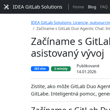
IDEA GitLab Solutions
Home
Blog
FAQ
IDEA GitLab Solutions: Licencie, outsourci
Začíname s GitLab Duo Agentic Chat: Int
Začíname s GitLa
asistovaný vývoj
Publikované
283 slov
2 minúty
14.01.2026
Zistite, ako môže GitLab Duo Agen
GitLabe. Inteligentná pomoc, gene