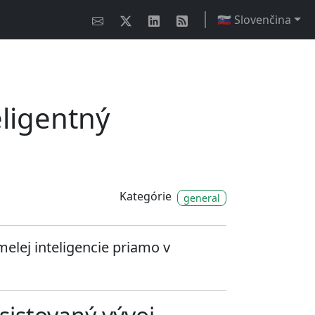
🇸🇰 Slovenčina
eligentný
Kategórie
general
elej inteligencie priamo v