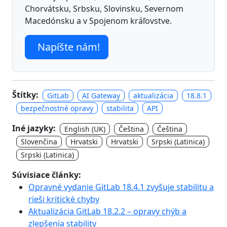
Chorvátsku, Srbsku, Slovinsku, Severnom
Macedónsku a v Spojenom kráľovstve.
Napíšte nám!
Štítky:
GitLab
AI Gateway
aktualizácia
18.8.1
bezpečnostné opravy
stabilita
API
Iné jazyky:
English (UK)
Čeština
Čeština
Slovenčina
Hrvatski
Hrvatski
Srpski (Latinica)
Srpski (Latinica)
Súvisiace články:
Opravné vydanie GitLab 18.4.1 zvyšuje stabilitu a
rieši kritické chyby
Aktualizácia GitLab 18.2.2 – opravy chýb a
zlepšenia stability