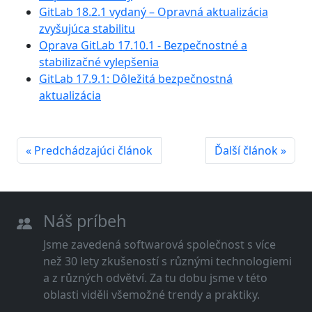
GitLab 18.2.1 vydaný – Opravná aktualizácia
zvyšujúca stabilitu
Oprava GitLab 17.10.1 - Bezpečnostné a
stabilizačné vylepšenia
GitLab 17.9.1: Dôležitá bezpečnostná
aktualizácia
« Predchádzajúci článok
Ďalší článok »
Náš príbeh
Jsme zavedená softwarová společnost s více
než 30 lety zkušeností s různými technologiemi
a z různých odvětví. Za tu dobu jsme v této
oblasti viděli všemožné trendy a praktiky.