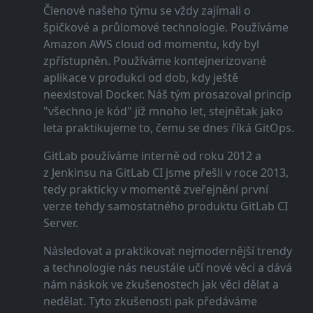
Členové našeho týmu se vždy zajímali o
špičkové a průlomové technologie. Používáme
Amazon AWS cloud od momentu, kdy byl
zpřístupněn. Používáme kontejnerizované
aplikace v produkci od dob, kdy ještě
neexistoval Docker. Náš tým prosazoval princip
"všechno je kód" již mnoho let, stejnětak jako
leta praktikujeme to, čemu se dnes říká GitOps.
GitLab používáme interně od roku 2012 a
z Jenkinsu na GitLab CI jsme přešli v roce 2013,
tedy prakticky v momentě zveřejnění první
verze tehdy samostatného produktu GitLab CI
Server.
Následovat a praktikovat nejmodernější trendy
a technologie nás neustále učí nové věci a dává
nám náskok ve zkušenostech jak věci dělat a
nedělat. Tyto zkušenosti pak předáváme