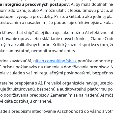
a integráciu pracovných postupov:
AI by mala dopĺňať, ni
on“ zdôrazňuje, ako AI môže uľahčiť lepšiu tímovú prácu, al
ostupmi vývoja a prevádzky. Prístup GitLabu ako jedinej plat
estovaním a nasadením, čo podporuje efektívnejšie a kolabo
flows that ship“ ďalej ilustruje, ako možno AI efektívne int
rhovanie opráv alebo skládanie nových funkcií, Claude Cod
ch a kvalitatívnych brán. Kritický rozdiel spočíva v tom, 
ako samostatné, nemonitorované entity.
edne zavádzať AI,
gitlab.consulting/sk-sk
ponúka odborné po
jú prísne požiadavky na riadenie a dodržiavanie predpisov.
 bola v súlade s vašimi regulačnými povinnosťami, bezpečn
ateľne prepojená s AI. Pre veľké organizácie navigujúce zl
tuje štruktúrovanú, bezpečnú a auditovateľnú platformu p
bo dodržiavania predpisov. Zameraním sa na riadenú AI môžu
ivé dáta zostávajú chránené.
lade s predpismi integrovanie AI schopností do vášho život