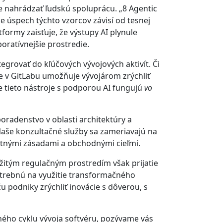
e nahrádzať ľudskú spoluprácu. „8 Agentic
e úspech týchto vzorcov závisí od tesnej
formy zaisťuje, že výstupy AI plynule
ratívnejšie prostredie.
egrovať do kľúčových vývojových aktivít. Či
e v GitLabu umožňuje vývojárom zrýchliť
že tieto nástroje s podporou AI fungujú
vo
radenstvo v oblasti architektúry a
 Naše konzultačné služby sa zameriavajú na
ostnými zásadami a obchodnými cieľmi.
ožitým regulačným prostredím však prijatie
otrebnú na využitie transformačného
 podniky zrýchliť inovácie s dôverou, s
ného cyklu vývoja softvéru, pozývame vás