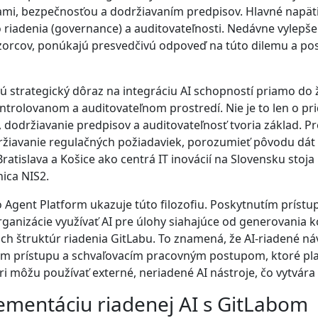
ami, bezpečnosťou a dodržiavaním predpisov. Hlavné napäti
adenia (governance) a auditovateľnosti. Nedávne vylepšeni
zorcov, ponúkajú presvedčivú odpoveď na túto dilemu a po
trategický dôraz na integráciu AI schopností priamo do ži
trolovanom a auditovateľnom prostredí. Nie je to len o pridá
, dodržiavanie predpisov a auditovateľnosť tvoria základ. Pr
ržiavanie regulačných požiadaviek, porozumieť pôvodu dát a
Bratislava a Košice ako centrá IT inovácií na Slovensku stoj
ica NIS2.
 Agent Platform ukazuje túto filozofiu. Poskytnutím príst
rganizácie využívať AI pre úlohy siahajúce od generovania 
cich štruktúr riadenia GitLabu. To znamená, že AI-riadené n
olám prístupu a schvaľovacím pracovným postupom, ktoré pl
ári môžu používať externé, neriadené AI nástroje, čo vytvára
lementáciu riadenej AI s GitLabom