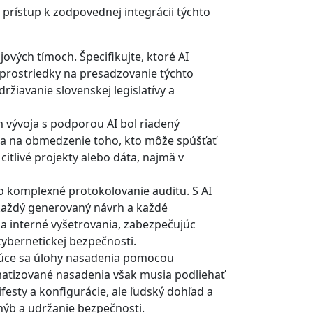
 prístup k zodpovednej integrácii týchto
jových tímoch. Špecifikujte, ktoré AI
 prostriedky na presadzovanie týchto
žiavanie slovenskej legislatívy a
 vývoja s podporou AI bol riadený
ia na obmedzenie toho, kto môže spúšťať
citlivé projekty alebo dáta, najmä v
o komplexné protokolovanie auditu. S AI
každý generovaný návrh a každé
 a interné vyšetrovania, zabezpečujúc
kybernetickej bezpečnosti.
úce sa úlohy nasadenia pomocou
matizované nasadenia však musia podliehať
sty a konfigurácie, ale ľudský dohľad a
hýb a udržanie bezpečnosti.