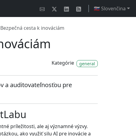
🇸🇰 Slovenčina
b: Bezpečná cesta k inováciám
inováciám
Kategórie
general
v a auditovateľnosťou pre
itLabu
né príležitosti, ale aj významné výzvy.
ázkou, ako využiť silu AI pre inovácie a