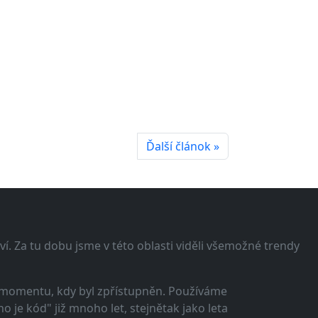
Ďalší článok »
í. Za tu dobu jsme v této oblasti viděli všemožné trendy
 momentu, kdy byl zpřístupněn. Používáme
 je kód" již mnoho let, stejnětak jako leta