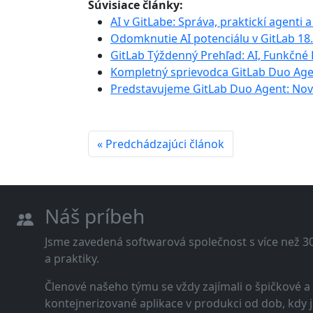
Súvisiace články:
AI v GitLabe: Správa, praktickí agenti a
Odomknutie AI potenciálu v GitLab 18.
GitLab Týždenný Prehľad: AI, Funkčné
Kompletný sprievodca GitLab Duo Age
Predstavujeme GitLab Duo Agent: Nová
« Predchádzajúci článok
Náš príbeh
Jsme zavedená softwarová společnost s více než 30 
a praktiky.
Členové našeho týmu se vždy zajímali o špičkové
kontejnerizované aplikace v produkci od dob, kdy j