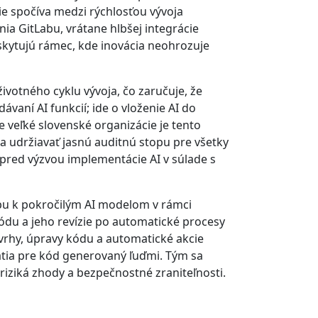
e spočíva medzi rýchlosťou vývoja
a GitLabu, vrátane hlbšej integrácie
skytujú rámec, kde inovácia neohrozuje
votného cyklu vývoja, čo zaručuje, že
vaní AI funkcií; ide o vloženie AI do
e veľké slovenské organizácie je tento
 udržiavať jasnú auditnú stopu pre všetky
a pred výzvou implementácie AI v súlade s
upu k pokročilým AI modelom v rámci
kódu a jeho revízie po automatické procesy
ávrhy, úpravy kódu a automatické akcie
atia pre kód generovaný ľuďmi. Tým sa
 riziká zhody a bezpečnostné zraniteľnosti.