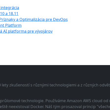
 integrácia
10 a 18.11
 Príznaky a Optimalizácia pre DevOps
nt Platform
 AI platforma pre vývojárov
lety zkušeností s různými technologiemi a z různých odvětv
 a průlomové technologie. Používáme Amazon AWS cloud od
eště neexistoval Docker. Náš tým prosazoval princip "všechno