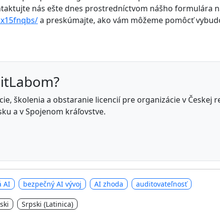
ontaktujte nás ešte dnes prostredníctvom nášho formulára 
kx15fnqbs/
a preskúmajte, ako vám môžeme pomôcť vybudov
GitLabom?
e, školenia a obstaranie licencií pre organizácie v Českej 
ku a v Spojenom kráľovstve.
 AI
bezpečný AI vývoj
AI zhoda
auditovateľnosť
ski
Srpski (Latinica)