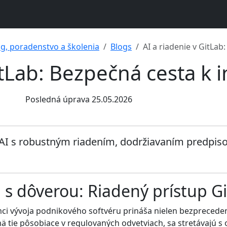
ng, poradenstvo a školenia
Blogs
AI a riadenie v GitLa
itLab: Bezpečná cesta k 
Posledná úprava 25.05.2026
 AI s robustným riadením, dodržiavaním predpiso
 s dôverou: Riadený prístup G
ámci vývoja podnikového softvéru prináša nielen bezprecedent
 tie pôsobiace v regulovaných odvetviach, sa stretávajú s ot