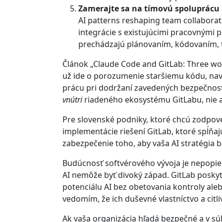
Zamerajte sa na tímovú spoluprácu 
AI patterns reshaping team collaborati
integrácie s existujúcimi pracovnými p
prechádzajú plánovaním, kódovaním, t
Článok „Claude Code and GitLab: Three work
už ide o porozumenie staršiemu kódu, nav
prácu pri dodržaní zavedených bezpečnostný
vnútri
riadeného ekosystému GitLabu, nie 
Pre slovenské podniky, ktoré chcú zodpov
implementácie riešení GitLab, ktoré spĺňa
zabezpečenie toho, aby vaša AI stratégia
Budúcnosť softvérového vývoja je nepopier
AI nemôže byť divoký západ. GitLab posky
potenciálu AI bez obetovania kontroly ale
vedomím, že ich duševné vlastníctvo a citl
Ak vaša organizácia hľadá bezpečné a v sú