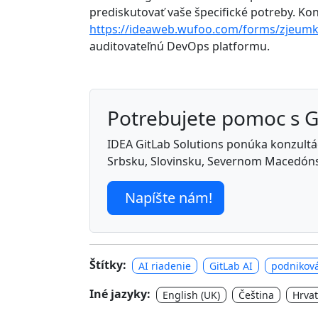
prediskutovať vaše špecifické potreby. K
https://ideaweb.wufoo.com/forms/zjeum
auditovateľnú DevOps platformu.
Potrebujete pomoc s 
IDEA GitLab Solutions ponúka konzultáci
Srbsku, Slovinsku, Severnom Macedóns
Napíšte nám!
Štítky:
AI riadenie
GitLab AI
podniková
Iné jazyky:
English (UK)
Čeština
Hrvat