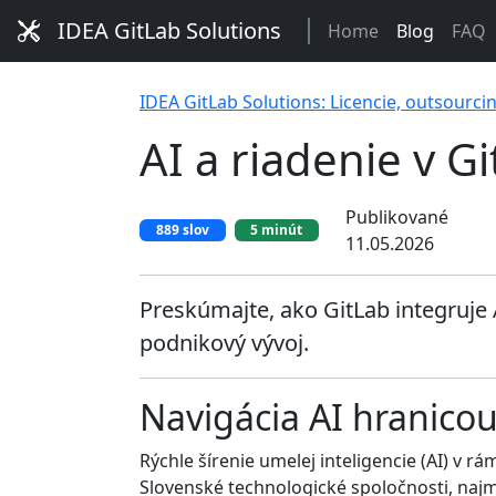
IDEA GitLab Solutions
Home
Blog
FAQ
IDEA GitLab Solutions: Licencie, outsourci
AI a riadenie v G
Publikované
889 slov
5 minút
11.05.2026
Preskúmajte, ako GitLab integruje
podnikový vývoj.
Navigácia AI hranicou
Rýchle šírenie umelej inteligencie (AI) v r
Slovenské technologické spoločnosti, najmä