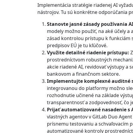
Implementácia stratégie riadenej AI vyžadu
nástrojov. Tu sú konkrétne odporúčania p
Stanovte jasné zásady používania AI
modely možno použiť, na aké účely a 
zásad kontrolou prístupu k funkciám s
predpisov EÚ je tu kľúčové.
Využite detailné riadenie prístupu:
Z
prostredníctvom robustných mechaniz
akcie riadené AI, revidovať výstupy a s
bankovom a finančnom sektore.
Implementujte komplexné auditné 
integrovanou do platformy možno sle
rozhodnutie učinené na základe výstup
transparentnosť a zodpovednosť, čo je
Prijať automatizované nasadenie s 
vlastných agentov v GitLab Duo Agent
prísnemu testovaniu a schvaľovacím p
automatizované kontroly prostredníct