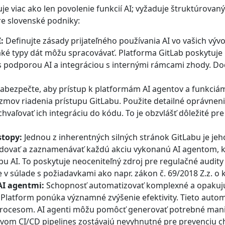
je viac ako len povolenie funkcií AI; vyžaduje štruktúrovaný
re slovenské podniky:
:
Definujte zásady prijateľného používania AI vo vašich vývo
aké typy dát môžu spracovávať. Platforma GitLab poskytuje
 podporou AI a integráciou s internými rámcami zhody. Dodr
abezpečte, aby prístup k platformám AI agentov a funkciám
mov riadenia prístupu GitLabu. Použite detailné oprávnen
chvaľovať ich integráciu do kódu. To je obzvlášť dôležité pre 
stopy:
Jednou z inherentných silných stránok GitLabu je jeh
dovať a zaznamenávať každú akciu vykonanú AI agentom, 
u AI. To poskytuje neoceniteľný zdroj pre regulačné audity
 v súlade s požiadavkami ako napr. zákon č. 69/2018 Z.z. o 
AI agentmi:
Schopnosť automatizovať komplexné a opakuj
 Platform ponúka významné zvýšenie efektivity. Tieto auto
rocesom. AI agenti môžu pomôcť generovať potrebné manife
vom CI/CD pipelines zostávajú nevyhnutné pre prevenciu c