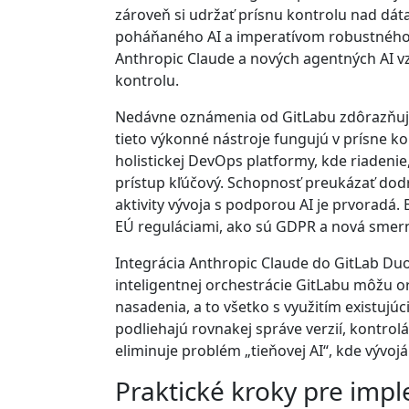
zároveň si udržať prísnu kontrolu nad dát
poháňaného AI a imperatívom robustného ri
Anthropic Claude a nových agentných AI v
kontrolu.
Nedávne oznámenia od GitLabu zdôrazňujú s
tieto výkonné nástroje fungujú v prísne kon
holistickej DevOps platformy, kde riadenie
prístup kľúčový. Schopnosť preukázať dod
aktivity vývoja s podporou AI je prvoradá. 
EÚ reguláciami, ako sú GDPR a nová smern
Integrácia Anthropic Claude do GitLab Duo
inteligentnej orchestrácie GitLabu môžu o
nasadenia, a to všetko s využitím existujú
podliehajú rovnakej správe verzií, kontr
eliminuje problém „tieňovej AI“, kde vývoj
Praktické kroky pre imp