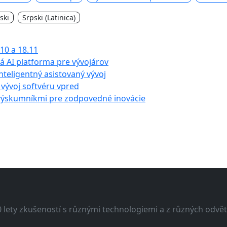
ski
Srpski (Latinica)
10 a 18.11
 AI platforma pre vývojárov
nteligentný asistovaný vývoj
 vývoj softvéru vpred
 výskumníkmi pre zodpovedné inovácie
lety zkušeností s různými technologiemi a z různých odvětv