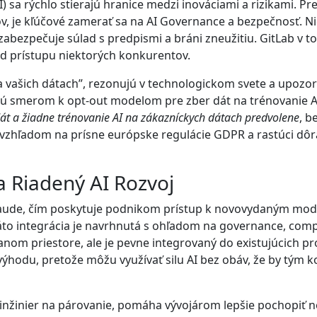
) sa rýchlo stierajú hranice medzi inováciami a rizikami. Pr
, je kľúčové zamerať sa na AI Governance a bezpečnosť. Nie 
abezpečuje súlad s predpismi a bráni zneužitiu. GitLab v t
od prístupu niektorých konkurentov.
 na vašich dátach”, rezonujú v technologickom svete a upo
jú smerom k opt-out modelom pre zber dát na trénovanie AI
dát a žiadne trénovanie AI na zákazníckych dátach predvolene
, b
ný vzhľadom na prísne európske regulácie GDPR a rastúci dô
a Riadený AI Rozvoj
Claude, čím poskytuje podnikom prístup k novovydaným mod
e táto integrácia je navrhnutá s ohľadom na governance, com
nom priestore, ale je pevne integrovaný do existujúcich pro
ýhodu, pretože môžu využívať silu AI bez obáv, že by tým 
inžinier na párovanie, pomáha vývojárom lepšie pochopiť n