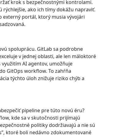
držať krok s bezpečnostnými kontrolami.
rýchlejšie, ako ich tímy dokážu napraviť.
 externý portál, ktorý musia vývojári
resadzovaná.
ímovú spoluprácu. GitLab sa podrobne
celuje v jednej oblasti, ale len máloktoré
s využitím AI agentov, umožňuje
 do GitOps workflow. To zahŕňa
cia týchto úloh znižuje riziko chýb a
bezpečiť pipeline pre túto novú éru?
low, kde sa v skutočnosti prijímajú
ezpečnostné politiky dodržiavajú a nie sú
ks”, ktoré boli nedávno zdokumentované