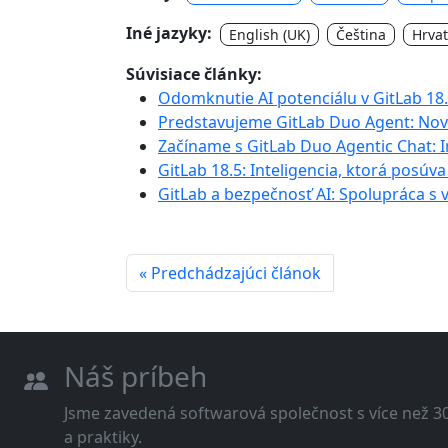
Iné jazyky:
English (UK)
Čeština
Hrvat
Súvisiace články:
Odomknutie AI potenciálu v GitLab 18.
Predstavujeme GitLab Duo Agent: Nová
Začíname s GitLab Duo Agentic Chat: I
GitLab 18.5: Inteligencia, ktorá posúva
GitLab a bezpečnosť AI: Spolupráca s
« Predchádzajúci článok
Náš príbeh
Jsme zavedená softwarová společnost s více než 30 
a praktiky.