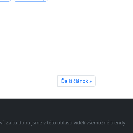
Ďalší článok »
í. Za tu dobu jsme v této oblasti viděli všemožné trendy