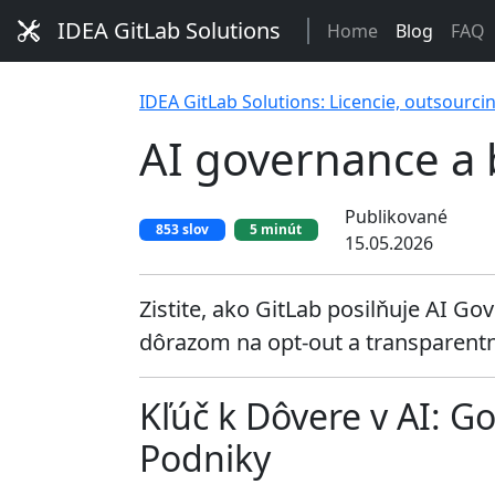
IDEA GitLab Solutions
Home
Blog
FAQ
IDEA GitLab Solutions: Licencie, outsourci
AI governance a
Publikované
853 slov
5 minút
15.05.2026
Zistite, ako GitLab posilňuje AI Go
dôrazom na opt-out a transparentn
Kľúč k Dôvere v AI: 
Podniky