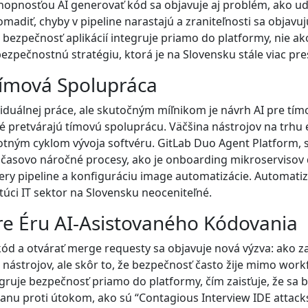
chopnosťou AI generovať kód sa objavuje aj problém, ako u
iť, chyby v pipeline narastajú a zraniteľnosti sa objavujú 
 bezpečnosť aplikácií integruje priamo do platformy, nie ako
 bezpečnostnú stratégiu, ktorá je na Slovensku stále viac p
Tímová Spolupráca
dividuálnej práce, ale skutočným míľnikom je návrh AI pre t
pretvárajú tímovú spoluprácu. Väčšina nástrojov na trhu ex
ivotným cyklom vývoja softvéru. GitLab Duo Agent Platform, 
časovo náročné procesy, ako je onboarding mikroservisov
ery pipeline a konfiguráciu image automatizácie. Automatizá
túci IT sektor na Slovensku neoceniteľné.
re Éru AI-Asistovaného Kódovania
ód a otvárať merge requesty sa objavuje nová výzva: ako za
ástrojov, ale skôr to, že bezpečnosť často žije mimo workf
gruje bezpečnosť priamo do platformy, čím zaisťuje, že sa b
ranu proti útokom, ako sú “Contagious Interview IDE attac