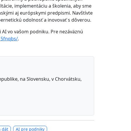
tácie, implementáciu a školenia, aby sme
enskými aj európskymi predpismi. Navštívte
bernetickú odolnosť a inovovať s dôverou.
ii AI vo vašom podniku. Pre nezáväznú
15fnqbs/
.
republike, na Slovensku, v Chorvátsku,
 dát
AI pre podniky