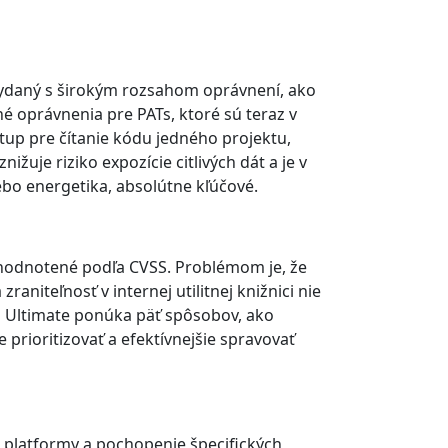
 vydaný s širokým rozsahom oprávnení, ako
 oprávnenia pre PATs, ktoré sú teraz v
stup pre čítanie kódu jedného projektu,
uje riziko expozície citlivých dát a je v
lebo energetika, absolútne kľúčové.
y hodnotené podľa CVSS. Problémom je, že
aniteľnosť v internej utilitnej knižnici nie
ab Ultimate ponúka päť spôsobov, ako
prioritizovať a efektívnejšie spravovať
 platformy a pochopenie špecifických