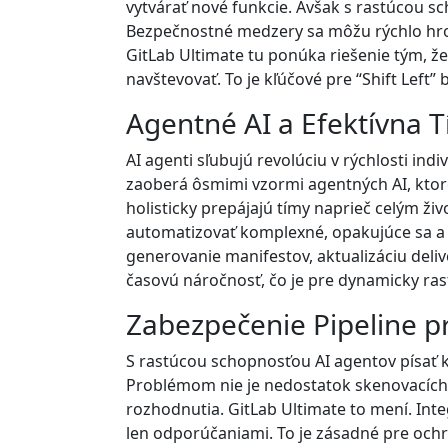
vytvárať nové funkcie. Avšak s rastúcou s
Bezpečnostné medzery sa môžu rýchlo hromad
GitLab Ultimate tu ponúka riešenie tým, že
navštevovať. To je kľúčové pre “Shift Left”
Agentné AI a Efektívna 
AI agenti sľubujú revolúciu v rýchlosti in
zaoberá ôsmimi vzormi agentných AI, ktoré 
holisticky prepájajú tímy naprieč celým ž
automatizovať komplexné, opakujúce sa a 
generovanie manifestov, aktualizáciu deliv
časovú náročnosť, čo je pre dynamicky ras
Zabezpečenie Pipeline p
S rastúcou schopnosťou AI agentov písať k
Problémom nie je nedostatok skenovacích n
rozhodnutia. GitLab Ultimate to mení. Inte
len odporúčaniami. To je zásadné pre och