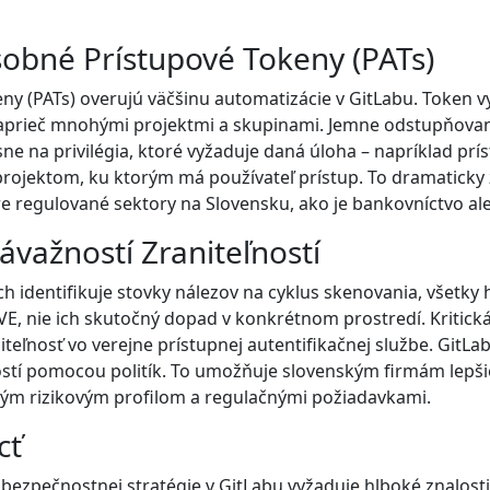
bné Prístupové Tokeny (PATs)
eny (PATs) overujú väčšinu automatizácie v GitLabu. Token
naprieč mnohými projektmi a skupinami. Jemne odstupňované
e na privilégia, ktoré vyžaduje daná úloha – napríklad prí
jektom, ku ktorým má používateľ prístup. To dramaticky zniž
e pre regulované sektory na Slovensku, ako je bankovníctvo a
ávažností Zraniteľností
ch identifikuje stovky nálezov na cyklus skenovania, všetk
E, nie ich skutočný dopad v konkrétnom prostredí. Kritická zr
iteľnosť vo verejne prístupnej autentifikačnej službe. GitL
stí pomocou politík. To umožňuje slovenským firmám lepšie 
tným rizikovým profilom a regulačnými požiadavkami.
cť
ezpečnostnej stratégie v GitLabu vyžaduje hlboké znalosti