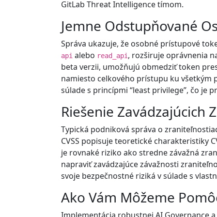
GitLab Threat Intelligence tímom.
Jemne Odstupňované Oso
Správa ukazuje, že osobné prístupové tok
alebo
, rozširuje oprávnenia 
api
read_api
beta verzii, umožňujú obmedziť token presn
namiesto celkového prístupu ku všetkým pro
súlade s princípmi “least privilege”, čo j
Riešenie Zavádzajúcich Z
Typická podniková správa o zraniteľnostia
CVSS popisuje teoretické charakteristiky CV
je rovnaké riziko ako stredne závažná zran
napraviť zavádzajúce závažnosti zraniteľno
svoje bezpečnostné riziká v súlade s vlas
Ako Vám Môžeme Pomô
Implementácia robustnej AI Governance a b