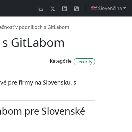
🇸🇰 Slovenčina
ečnosť v podnikoch s GitLabom
 s GitLabom
Kategórie
security
ové pre firmy na Slovensku, s
Labom pre Slovenské