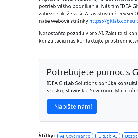
potrieb vášho podnikania. Náš tím IDEA G
zabezpečili, že vaše AI-asistované DevSec
naše webové stránky
https://gitlab.consul
Nezostaňte pozadu v ére AI. Zaistite si 
konzultáciu nás kontaktujte prostredníct
Potrebujete pomoc s 
IDEA GitLab Solutions ponúka konzultáci
Srbsku, Slovinsku, Severnom Macedóns
Napíšte nám!
Štítky:
AI Governance
GitLab AI
Bezpe