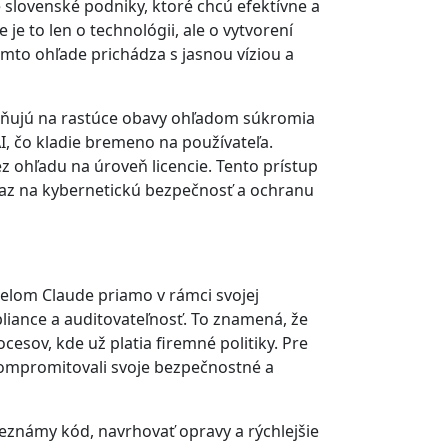
e slovenské podniky, ktoré chcú efektívne a
je to len o technológii, ale o vytvorení
omto ohľade prichádza s jasnou víziou a
zorňujú na rastúce obavy ohľadom súkromia
, čo kladie bremeno na používateľa.
ez ohľadu na úroveň licencie. Tento prístup
raz na kybernetickú bezpečnosť a ochranu
elom Claude priamo v rámci svojej
pliance a auditovateľnosť. To znamená, že
cesov, kde už platia firemné politiky. Pre
kompromitovali svoje bezpečnostné a
eznámy kód, navrhovať opravy a rýchlejšie