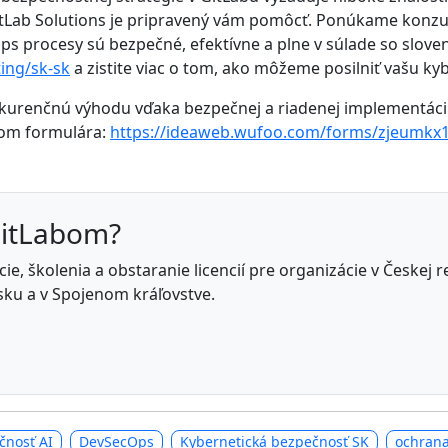
itLab Solutions je pripravený vám pomôcť. Ponúkame konzul
Ops procesy sú bezpečné, efektívne a plne v súlade so slov
ting/sk-sk
a zistite viac o tom, ako môžeme posilniť vašu ky
konkurenčnú výhodu vďaka bezpečnej a riadenej implementác
vom formulára:
https://ideaweb.wufoo.com/forms/zjeumkx
GitLabom?
e, školenia a obstaranie licencií pre organizácie v Českej 
ku a v Spojenom kráľovstve.
čnosť AI
DevSecOps
Kybernetická bezpečnosť SK
ochrana