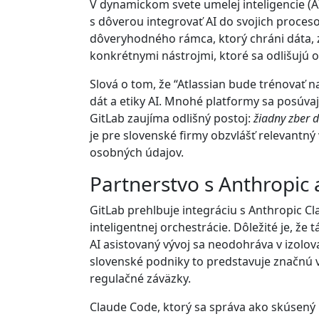
V dynamickom svete umelej inteligencie (AI
s dôverou integrovať AI do svojich procesov
dôveryhodného rámca, ktorý chráni dáta, z
konkrétnymi nástrojmi, ktoré sa odlišujú 
Slová o tom, že “Atlassian bude trénovať
dát a etiky AI. Mnohé platformy sa posúva
GitLab zaujíma odlišný postoj:
žiadny zber 
je pre slovenské firmy obzvlášť relevant
osobných údajov.
Partnerstvo s Anthropic 
GitLab prehlbuje integráciu s Anthropic 
inteligentnej orchestrácie. Dôležité je, ž
AI asistovaný vývoj sa neodohráva v izolova
slovenské podniky to predstavuje značnú v
regulačné záväzky.
Claude Code, ktorý sa správa ako skúsený 