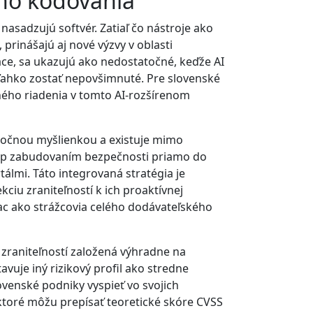
ého kódovania
asadzujú softvér. Zatiaľ čo nástroje ako
prinášajú aj nové výzvy v oblasti
áce, sa ukazujú ako nedostatočné, keďže AI
 ľahko zostať nepovšimnuté. Pre slovenské
ného riadenia v tomto AI-rozšírenom
atočnou myšlienkou a existuje mimo
stup zabudovaním bezpečnosti priamo do
álmi. Táto integrovaná stratégia je
kciu zraniteľností k ich proaktívnej
ac ako strážcovia celého dodávateľského
zraniteľností založená výhradne na
vuje iný rizikový profil ako stredne
ovenské podniky vyspieť vo svojich
, ktoré môžu prepísať teoretické skóre CVSS