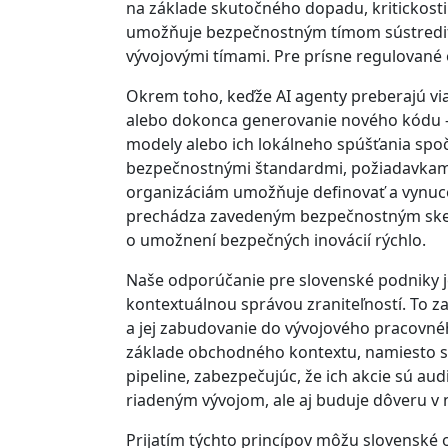
na základe skutočného dopadu, kritickosti
umožňuje bezpečnostným tímom sústrediť sa
vývojovými tímami. Pre prísne regulované od
Okrem toho, keďže AI agenty preberajú viac
alebo dokonca generovanie nového kódu – 
modely alebo ich lokálneho spúšťania spoč
bezpečnostnými štandardmi, požiadavkami
organizáciám umožňuje definovať a vynuco
prechádza zavedeným bezpečnostným skenov
o umožnení bezpečných inovácií rýchlo.
Naše odporúčanie pre slovenské podniky je
kontextuálnou správou zraniteľností. To z
a jej zabudovanie do vývojového pracovnéh
základe obchodného kontextu, namiesto spo
pipeline, zabezpečujúc, že ich akcie sú aud
riadeným vývojom, ale aj buduje dôveru v 
Prijatím týchto princípov môžu slovenské or