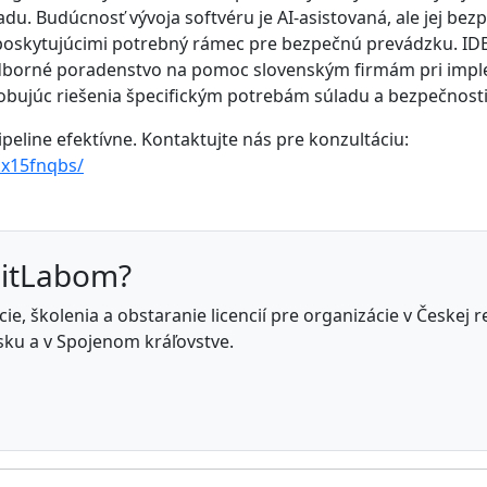
ladu. Budúcnosť vývoja softvéru je AI-asistovaná, ale jej b
 poskytujúcimi potrebný rámec pre bezpečnú prevádzku. IDE
borné poradenstvo na pomoc slovenským firmám pri implem
bujúc riešenia špecifickým potrebám súladu a bezpečnosti
peline efektívne. Kontaktujte nás pre konzultáciu:
kx15fnqbs/
GitLabom?
e, školenia a obstaranie licencií pre organizácie v Českej 
ku a v Spojenom kráľovstve.