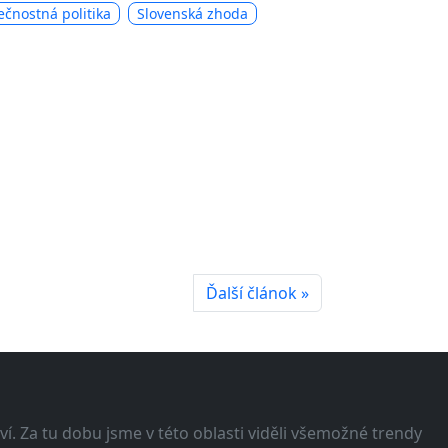
čnostná politika
Slovenská zhoda
Ďalší článok »
í. Za tu dobu jsme v této oblasti viděli všemožné trendy