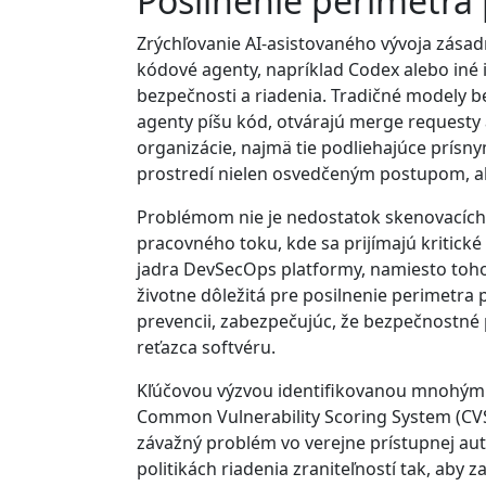
Posilnenie perimetra 
Zrýchľovanie AI-asistovaného vývoja zásad
kódové agenty, napríklad Codex alebo iné i
bezpečnosti a riadenia. Tradičné modely b
agenty píšu kód, otvárajú merge requesty
organizácie, najmä tie podliehajúce prísn
prostredí nielen osvedčeným postupom, al
Problémom nie je nedostatok skenovacích 
pracovného toku, kde sa prijímajú kritic
jadra DevSecOps platformy, namiesto toho,
životne dôležitá pre posilnenie perimetra p
prevencii, zabezpečujúc, že bezpečnostné 
reťazca softvéru.
Kľúčovou výzvou identifikovanou mnohými 
Common Vulnerability Scoring System (CVSS)
závažný problém vo verejne prístupnej aut
politikách riadenia zraniteľností tak, aby 