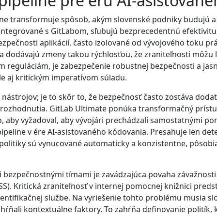
pipeline pre éru AI-asistovan
ne transformuje spôsob, akým slovenské podniky budujú a n
ntegrované s GitLabom, sľubujú bezprecedentnú efektivitu, 
ezpečnosti aplikácií, často izolované od vývojového toku pr
 a dodávajú zmeny takou rýchlosťou, že zraniteľnosti môžu
ym reguláciám, je zabezpečenie robustnej bezpečnosti a jas
e aj kritickým imperatívom súladu.
nástrojov; je to skôr to, že bezpečnosť často zostáva dod
ké rozhodnutia. GitLab Ultimate ponúka transformačný prí
 aby vyžadoval, aby vývojári prechádzali samostatnými port
ipeline v ére AI-asistovaného kódovania. Presahuje len dete
politiky sú vynucované automaticky a konzistentne, pôsobi
bezpečnostnými tímami je zavádzajúca povaha závažnosti 
. Kritická zraniteľnosť v internej pomocnej knižnici predsta
entifikačnej službe. Na vyriešenie tohto problému musia sl
zahŕňali kontextuálne faktory. To zahŕňa definovanie politík