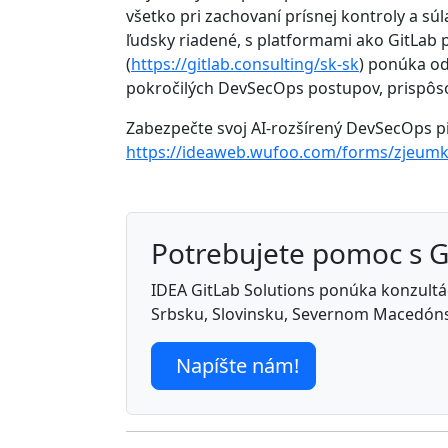
všetko pri zachovaní prísnej kontroly a sú
ľudsky riadené, s platformami ako GitLab
(
https://gitlab.consulting/sk-sk
) ponúka od
pokročilých DevSecOps postupov, prispôso
Zabezpečte svoj AI-rozšírený DevSecOps pi
https://ideaweb.wufoo.com/forms/zjeum
Potrebujete pomoc s 
IDEA GitLab Solutions ponúka konzultáci
Srbsku, Slovinsku, Severnom Macedóns
Napíšte nám!