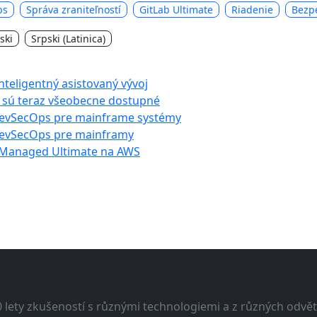
ps
Správa zraniteľností
GitLab Ultimate
Riadenie
Bezpe
ski
Srpski (Latinica)
nteligentný asistovaný vývoj
b sú teraz všeobecne dostupné
DevSecOps pre mainframe systémy
DevSecOps pre mainframy
f-Managed Ultimate na AWS
lety zkušeností s různými technologiemi a z různých odvětv