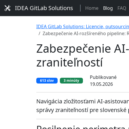
IDEA GitLab Solutions
Home
Blog
FAQ
IDEA GitLab Solutions: Licencie, outsourci
Zabezpečenie AI-rozšíreného pipeline: R
Zabezpečenie AI-
zraniteľností
Publikované
613 slov
3 minúty
19.05.2026
Navigácia zložitosťami AI-asistova
správy zraniteľností pre slovenské