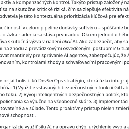
 aktív a kompenzačných kontrol. Takýto prístup založený na 
 na skutočne kritické riziká, čím sa zlepšuje efektivita n
vetvia je táto kontextuálna prioritizácia kľúčová pre efektí
 činností v celom pipeline dodávky softvéru – spúšťanie bu
otázka riadenia sa stáva prvoradou. Okrem jednoduchého p
íva skutočná výzva v riadení
akcií
AI. Ako zabezpečiť, aby sa 
 na zhodu a prevádzkovými osvedčenými postupmi? GitLab 
vať mantinely pre správanie AI agentov, zabezpečujúc, že 
aním, kontrolami zhody a schvaľovacími pracovnými postup
 prijať holistickú DevSecOps stratégiu, ktorá úzko integru
ahŕňa: 1) Využitie vstavaných bezpečnostných funkcií GitLa
o toku. 2) Vývoj inteligentných bezpečnostných politík, kto
liehania sa výlučne na všeobecné skóre. 3) Implementáciu 
itovateľné a v súlade. Tento proaktívny prístup nielen zmierň
nové schopnosti.
ganizácie využiť silu AI na opravu chýb, urýchlenie vývoja a 