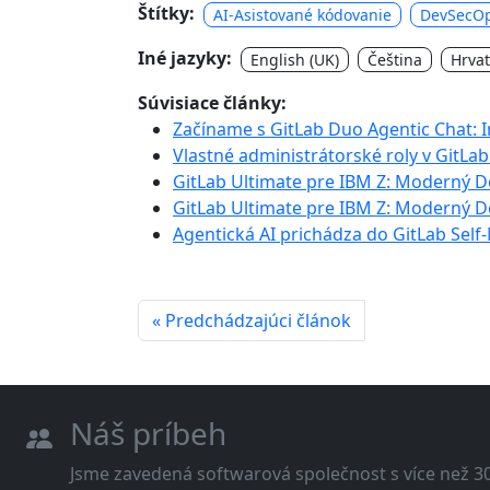
Štítky:
AI-Asistované kódovanie
DevSecO
Iné jazyky:
English (UK)
Čeština
Hrvat
Súvisiace články:
Začíname s GitLab Duo Agentic Chat: I
Vlastné administrátorské roly v GitLa
GitLab Ultimate pre IBM Z: Moderný 
GitLab Ultimate pre IBM Z: Moderný 
Agentická AI prichádza do GitLab Sel
« Predchádzajúci článok
Náš príbeh
Jsme zavedená softwarová společnost s více než 30 