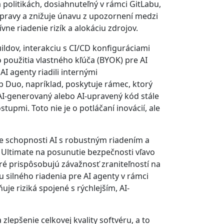
politikách, dosiahnuteľný v rámci GitLabu,
ápravy a znižuje únavu z upozornení medzi
vne riadenie rizík a alokáciu zdrojov.
ildov, interakciu s CI/CD konfiguráciami
oužitia vlastného kľúča (BYOK) pre AI
AI agenty riadili internými
Duo, napríklad, poskytuje rámec, ktorý
AI-generovaný alebo AI-upravený kód stále
mi. Toto nie je o potláčaní inovácií, ale
je schopnosti AI s robustným riadením a
b Ultimate na posunutie bezpečnosti vľavo
ré prispôsobujú závažnosť zraniteľností na
silného riadenia pre AI agenty v rámci
uje riziká spojené s rýchlejším, AI-
zlepšenie celkovej kvality softvéru, a to