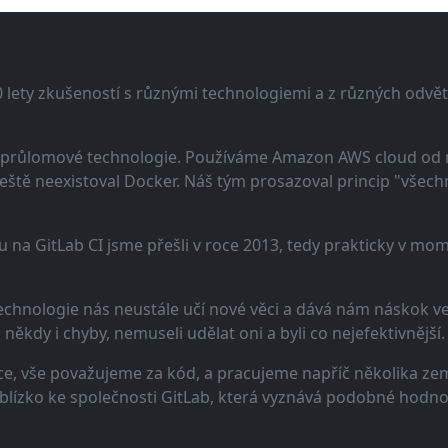
lety zkušeností s různými technologiemi a z různých odvětv
 a průlomové technologie. Používáme Amazon AWS cloud od
eště neexistoval Docker. Náš tým prosazoval princip "všechno
u na GitLab CI jsme přešli v roce 2013, tedy prakticky v m
echnologie nás neustále učí nové věci a dává nám náskok ve 
ěkdy i chyby, nemuseli udělat oni a byli co nejefektivnější.
e, vše považujeme za kód, a pracujeme napříč několika zem
 blízko ke společnosti GitLab, která vyznává podobné hodno