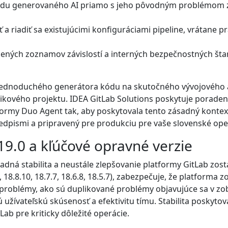
kódu generovaného AI priamo s jeho pôvodným problémom z
 a riadiť sa existujúcimi konfiguráciami pipeline, vrátane pr
álených zoznamov závislostí a interných bezpečnostných š
z jednoduchého generátora kódu na skutočného vývojového
nikového projektu. IDEA GitLab Solutions poskytuje porade
formy Duo Agent tak, aby poskytovala tento zásadný kontext,
 predpismi a pripravený pre produkciu pre vaše slovenské ope
 19.0 a kľúčové opravné verzie
ladná stabilita a neustále zlepšovanie platformy GitLab zost
 18.8.10, 18.7.7, 18.6.8, 18.5.7), zabezpečuje, že platforma 
e problémy, ako sú duplikované problémy objavujúce sa v z
žívateľskú skúsenosť a efektivitu tímu. Stabilita poskytov
ab pre kriticky dôležité operácie.