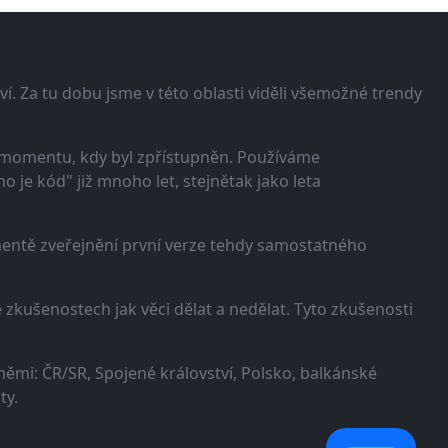
í. Za tu dobu jsme v této oblasti viděli všemožné trendy
 momentu, kdy byl zpřístupněn. Používáme
 je kód" již mnoho let, stejnětak jako leta
omentě zveřejnění první verze tehdy samostatného
zkušenostech jak věci dělat a nedělat. Tyto zkušenosti
ěmi: ČR/SR, Spojené království, Polsko, balkánské
ty.