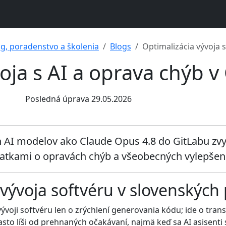
ng, poradenstvo a školenia
Blogs
Optimalizácia vývoja s
oja s AI a oprava chýb v
Posledná úprava 29.05.2026
ch AI modelov ako Claude Opus 4.8 do GitLabu zvy
atkami o opravách chýb a všeobecných vylepšen
 vývoja softvéru v slovenských
vývoji softvéru len o zrýchlení generovania kódu; ide o tra
sto líši od prehnaných očakávaní, najmä keď sa AI asisenti 