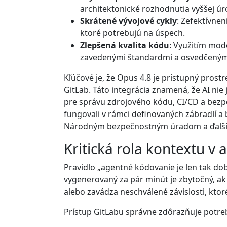
architektonické rozhodnutia vyššej úr
Skrátené vývojové cykly
: Zefektívne
ktoré potrebujú na úspech.
Zlepšená kvalita kódu
: Využitím mod
zavedenými štandardmi a osvedčenými
Kľúčové je, že Opus 4.8 je prístupný pros
GitLab. Táto integrácia znamená, že AI nie
pre správu zdrojového kódu, CI/CD a bezp
fungovali v rámci definovaných zábradlí a
Národným bezpečnostným úradom a ďalší
Kritická rola kontextu 
Pravidlo „agentné kódovanie je len tak do
vygenerovaný za pár minút je zbytočný, ak
alebo zavádza neschválené závislosti, kto
Prístup GitLabu správne zdôrazňuje potre