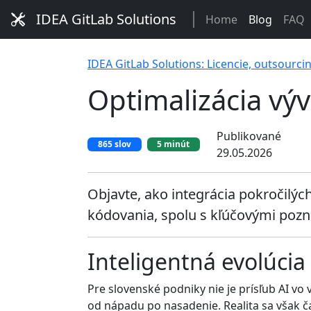
IDEA GitLab Solutions
Home
Blog
FAQ
IDEA GitLab Solutions: Licencie, outsourci
Optimalizácia výv
Publikované
865 slov
5 minút
29.05.2026
Objavte, ako integrácia pokročilý
kódovania, spolu s kľúčovými pozn
Inteligentná evolúcia
Pre slovenské podniky nie je prísľub AI vo 
od nápadu po nasadenie. Realita sa však ča