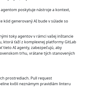
I agentom poskytuje nástroje a kontext,
že kód generovaný AI bude v súlade so
nými toky agentov v rámci vašej inštancie
u, ktorá ťaží z komplexnej platformy GitLab
 tieto AI agenty, zabezpečujú, aby
 slovenskom trhu, vrátane tých stanovených
ch prostrediach. Pull request
peline kvôli neznámym pravidlám linteru