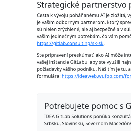
Strategické partnerstvo
Cesta k vývoju poháňanému AI je zložitá, 
je vaším odborným partnerom, ktorý sprev
sú nielen zrýchlené, ale aj bezpečné a v
vašim jedinečným potrebám, čo vám pomôže
https://gitlab.consulting/sk-sk
.
Ste pripravení preskúmať, ako AI môže int
vašej inštancie GitLabu, aby ste využili n
požiadavky vášho podniku. Náš tím je tu,
formulára:
https://ideaweb.wufoo.com/f
Potrebujete pomoc s 
IDEA GitLab Solutions ponúka konzultáci
Srbsku, Slovinsku, Severnom Macedóns