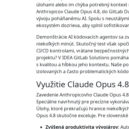
úlohami alebo im chýba potrebný kontext 
Anthropicov Claude Opus 4.8, do GitLab Du
vývoju poháňanému AI. Spolu s neustálymi
ekosystém dozrieva, aby splnil sofistikov
Demonštrácie AI kódovacích agentov sa zvy
niekoľkých minút. Skutočný test však spoč
CI/CD kontrolami, vrátane bezpečnostných
projektu? V IDEA GitLab Solutions pomáh
s kvalitou a hĺbkou jeho kontextu. Naše po
izolovaných a často problematických kódo
Využitie Claude Opus 4.
Zavedenie Anthropicovho Claude Opus 4.8 
špeciálne navrhnutý pre precízne vykonáva
Úlohy, ktoré prekračujú hranice niekoľkýc
Opus 4.8 skutočne exceluje. Pre slovenské
Zvýšená produktivita vývojárov
: Aut