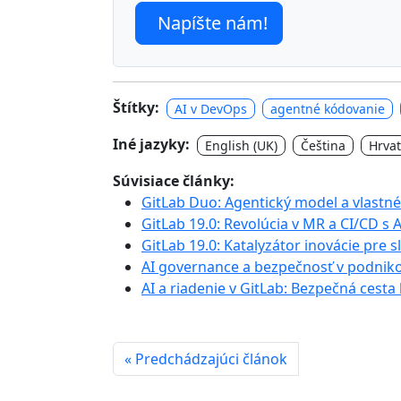
Napíšte nám!
Štítky:
AI v DevOps
agentné kódovanie
Iné jazyky:
English (UK)
Čeština
Hrvat
Súvisiace články:
GitLab Duo: Agentický model a vlastn
GitLab 19.0: Revolúcia v MR a CI/CD s
GitLab 19.0: Katalyzátor inovácie pre 
AI governance a bezpečnosť v podnik
AI a riadenie v GitLab: Bezpečná cesta
« Predchádzajúci článok