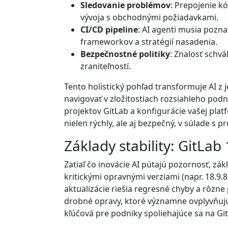
Sledovanie problémov
: Prepojenie 
vývoja s obchodnými požiadavkami.
CI/CD pipeline
: AI agenti musia poznať
frameworkov a stratégií nasadenia.
Bezpečnostné politiky
: Znalosť schv
zraniteľností.
Tento holistický pohľad transformuje AI 
navigovať v zložitostiach rozsiahleho pod
projektov GitLab a konfigurácie vašej plat
nielen rýchly, ale aj bezpečný, v súlade s
Základy stability: GitLab
Zatiaľ čo inovácie AI pútajú pozornosť, zák
kritickými opravnými verziami (napr. 18.9.8,
aktualizácie riešia regresné chyby a rôzn
drobné opravy, ktoré významne ovplyvňujú u
kľúčová pre podniky spoliehajúce sa na GitL