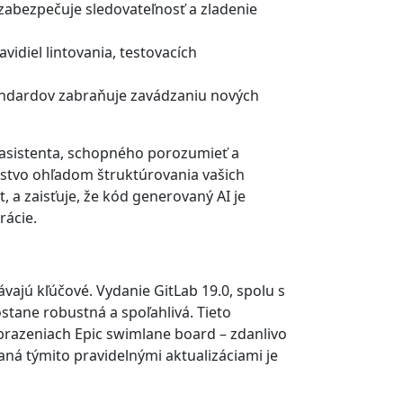
abezpečuje sledovateľnosť a zladenie
avidiel lintovania, testovacích
tandardov zabraňuje zavádzaniu nových
 asistenta, schopného porozumieť a
nstvo ohľadom štruktúrovania vašich
 a zaisťuje, že kód generovaný AI je
rácie.
ávajú kľúčové. Vydanie GitLab 19.0, spolu s
zostane robustná a spoľahlivá. Tieto
obrazeniach Epic swimlane board – zdanlivo
aná týmito pravidelnými aktualizáciami je