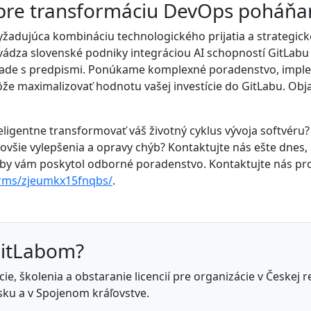
 pre transformáciu DevOps poháňa
vyžadujúca kombináciu technologického prijatia a strategick
ádza slovenské podniky integráciou AI schopností GitLabu 
 súlade s predpismi. Ponúkame komplexné poradenstvo, impl
 maximalizovať hodnotu vašej investície do GitLabu. Objav
eligentne transformovať váš životný cyklus vývoja softvéru
ajnovšie vylepšenia a opravy chýb? Kontaktujte nás ešte dne
 aby vám poskytol odborné poradenstvo. Kontaktujte nás 
orms/zjeumkx15fnqbs/
.
GitLabom?
e, školenia a obstaranie licencií pre organizácie v Českej 
ku a v Spojenom kráľovstve.