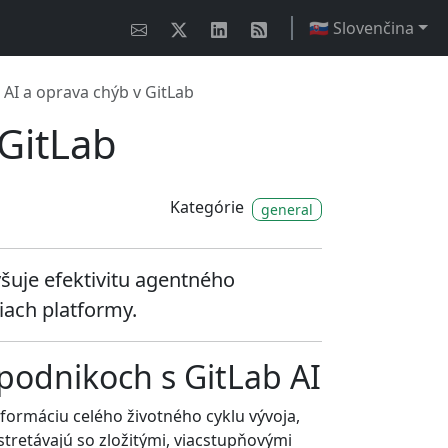
🇸🇰 Slovenčina
 AI a oprava chýb v GitLab
 GitLab
Kategórie
general
šuje efektivitu agentného
iach platformy.
 podnikoch s GitLab AI
nsformáciu celého životného cyklu vývoja,
stretávajú so zložitými, viacstupňovými