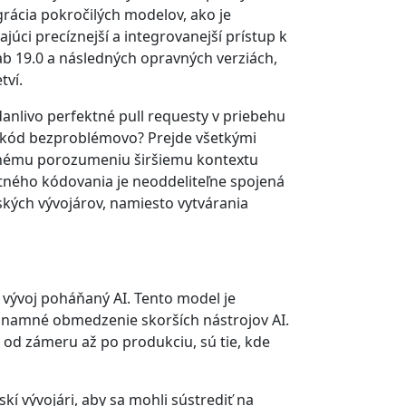
rácia pokročilých modelov, ako je
úci precíznejší a integrovanejší prístup k
b 19.0 a následných opravných verziách,
tví.
anlivo perfektné pull requesty v priebehu
 kód bezproblémovo? Prejde všetkými
očnému porozumeniu širšiemu kontextu
ného kódovania je neoddeliteľne spojená
ských vývojárov, namiesto vytvárania
vývoj poháňaný AI. Tento model je
ýznamné obmedzenie skorších nástrojov AI.
 od zámeru až po produkciu, sú tie, kde
skí vývojári, aby sa mohli sústrediť na