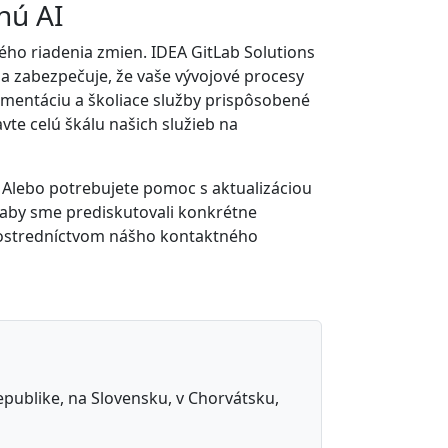
nú AI
ého riadenia zmien. IDEA GitLab Solutions
a zabezpečuje, že vaše vývojové procesy
ementáciu a školiace služby prispôsobené
te celú škálu našich služieb na
? Alebo potrebujete pomoc s aktualizáciou
s, aby sme prediskutovali konkrétne
prostredníctvom nášho kontaktného
republike, na Slovensku, v Chorvátsku,