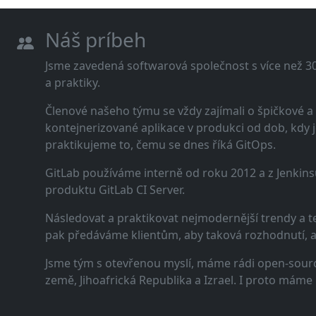
Náš príbeh
Jsme zavedená softwarová společnost s více než 30 
a praktiky.
Členové našeho týmu se vždy zajímali o špičkové
kontejnerizované aplikace v produkci od dob, kdy j
praktikujeme to, čemu se dnes říká GitOps.
GitLab používáme interně od roku 2012 a z Jenkins
produktu GitLab CI Server.
Následovat a praktikovat nejmodernější trendy a t
pak předáváme klientům, aby taková rozhodnutí, a n
Jsme tým s otevřenou myslí, máme rádi open-sourc
země, Jihoafrická Republika a Izrael. I proto máme