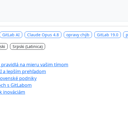
GitLab AI
Claude Opus 4.8
opravy chýb
GitLab 19.0
p
ski
Srpski (Latinica)
é pravidlá na mieru vašim tímom
 AI a lepším prehľadom
slovenské podniky
och s GitLabom
 k inováciám