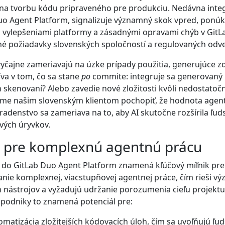
na tvorbu kódu pripraveného pre produkciu. Nedávna integ
o Agent Platform, signalizuje významný skok vpred, ponúkaj
 vylepšeniami platformy a zásadnými opravami chýb v GitLa
ané požiadavky slovenských spoločností a regulovaných odve
čajne zameriavajú na úzke prípady použitia, generujúce zd
íva v tom, čo sa stane
po
commite: integruje sa generovaný
 skenovaní? Alebo zavedie nové zložitosti kvôli nedostat
ame našim slovenským klientom pochopiť, že hodnota agent
radenstvo sa zameriava na to, aby AI skutočne rozšírila ľud
vých úryvkov.
8 pre komplexnú agentnú prácu
do GitLab Duo Agent Platform znamená kľúčový míľnik pre 
nie komplexnej, viacstupňovej agentnej práce, čím rieši v
h nástrojov a vyžadujú udržanie porozumenia cieľu projektu
 podniky to znamená potenciál pre:
omatizácia zložitejších kódovacích úloh, čím sa uvoľňujú ľud