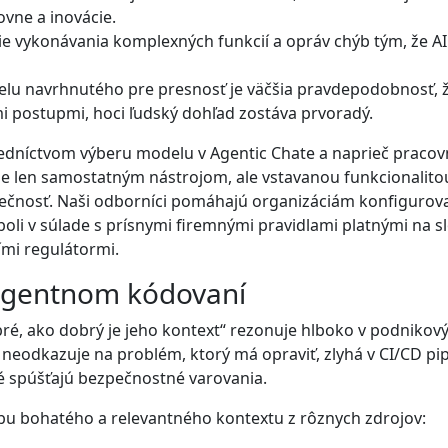
ovne a inovácie.
nie vykonávania komplexných funkcií a opráv chýb tým, že A
elu navrhnutého pre presnosť je väčšia pravdepodobnosť, 
 postupmi, hoci ľudský dohľad zostáva prvoradý.
tredníctvom výberu modelu v Agentic Chate a naprieč pracov
 je len samostatným nástrojom, ale vstavanou funkcionalito
ečnosť. Naši odborníci pomáhajú organizáciám konfigurovať
 boli v súlade s prísnymi firemnými pravidlami platnými na
mi regulátormi.
v agentnom kódovaní
bré, ako dobrý je jeho kontext“ rezonuje hlboko v podnikový
 neodkazuje na problém, ktorý má opraviť, zlyhá v CI/CD pi
ré spúšťajú bezpečnostné varovania.
bu bohatého a relevantného kontextu z rôznych zdrojov: