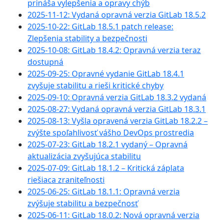
prináša vylepšenia a opravy chýb
2025-11-12: Vydaná opravná verzia GitLab 18.5.2
2025-10-22: GitLab 18.5.1 patch release:
Zlepšenia stability a bezpečnosti
2025-10-08: GitLab 18.4.2: Opravná verzia teraz
dostupná
2025-09-25: Opravné vydanie GitLab 18.4.1
zvyšuje stabilitu a rieši kritické chyby
2025-09-10: Opravná verzia GitLab 18.3.2 vydaná
2025-08-27: Vydaná opravná verzia GitLab 18.3.1
2025-08-13: Vyšla opravená verzia GitLab 18.2.2 –
zvýšte spoľahlivosť vášho DevOps prostredia
2025-07-23: GitLab 18.2.1 vydaný – Opravná
aktualizácia zvyšujúca stabilitu
2025-07-09: GitLab 18.1.2 – Kritická záplata
riešiac a zraniteľnosti
2025-06-25: GitLab 18.1.1: Opravná verzia
zvýšuje stabilitu a bezpečnosť
2025-06-11: GitLab 18.0.2: Nová opravná verzia