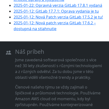
2025-01-22: Opravná verzia GitLab 17.8.1 vydaná
2025-01-12: GitLab 17.7.1: Oprava vydania je tu
2025-01-12: Nová Patch verzia GitLab 17.5.2 je tu!
2025-01-12: Nová patch verzia GitLab 17.6.2 –
dostupná na stiahnutie
Náš príbeh
Jsme zavedená softwarová společnost s více
než 30 lety zkušeností s různými technologiemi
a z různých odvětví. Za tu dobu jsme v této
oblasti viděli všemožné trendy a praktiky.
Členové našeho týmu se vždy zajímali o
špičkové a průlomové technologie. Používáme
Amazon AWS cloud od momentu, kdy byl
zpřístupněn. Používáme kontejnerizované