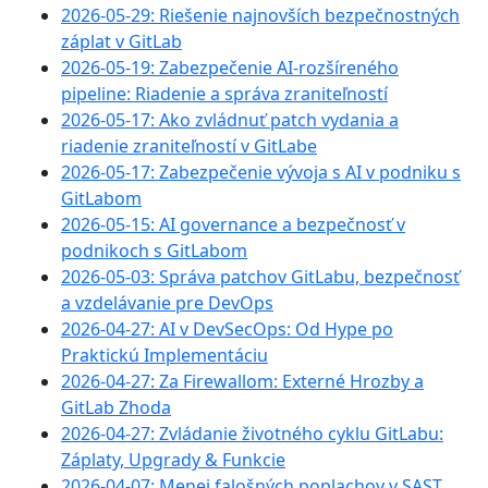
2026-05-29: Riešenie najnovších bezpečnostných
záplat v GitLab
2026-05-19: Zabezpečenie AI-rozšíreného
pipeline: Riadenie a správa zraniteľností
2026-05-17: Ako zvládnuť patch vydania a
riadenie zraniteľností v GitLabe
2026-05-17: Zabezpečenie vývoja s AI v podniku s
GitLabom
2026-05-15: AI governance a bezpečnosť v
podnikoch s GitLabom
2026-05-03: Správa patchov GitLabu, bezpečnosť
a vzdelávanie pre DevOps
2026-04-27: AI v DevSecOps: Od Hype po
Praktickú Implementáciu
2026-04-27: Za Firewallom: Externé Hrozby a
GitLab Zhoda
2026-04-27: Zvládanie životného cyklu GitLabu:
Záplaty, Upgrady & Funkcie
2026-04-07: Menej falošných poplachov v SAST