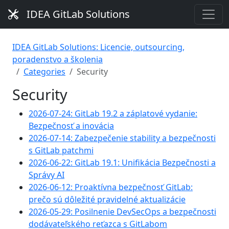
IDEA GitLab Solutions
IDEA GitLab Solutions: Licencie, outsourcing,
poradenstvo a školenia
Categories
Security
Security
2026-07-24: GitLab 19.2 a záplatové vydanie:
Bezpečnosť a inovácia
2026-07-14: Zabezpečenie stability a bezpečnosti
s GitLab patchmi
2026-06-22: GitLab 19.1: Unifikácia Bezpečnosti a
Správy AI
2026-06-12: Proaktívna bezpečnosť GitLab:
prečo sú dôležité pravidelné aktualizácie
2026-05-29: Posilnenie DevSecOps a bezpečnosti
dodávateľského reťazca s GitLabom