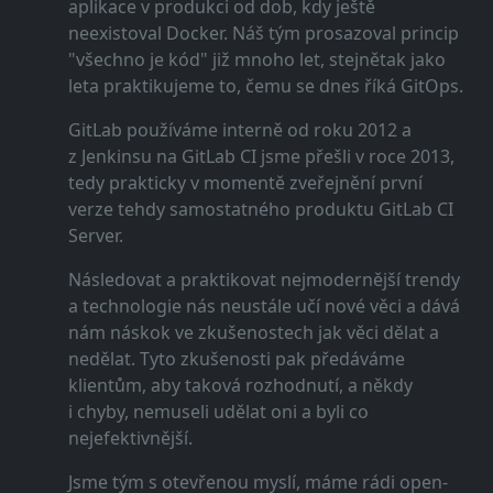
aplikace v produkci od dob, kdy ještě
neexistoval Docker. Náš tým prosazoval princip
"všechno je kód" již mnoho let, stejnětak jako
leta praktikujeme to, čemu se dnes říká GitOps.
GitLab používáme interně od roku 2012 a
z Jenkinsu na GitLab CI jsme přešli v roce 2013,
tedy prakticky v momentě zveřejnění první
verze tehdy samostatného produktu GitLab CI
Server.
Následovat a praktikovat nejmodernější trendy
a technologie nás neustále učí nové věci a dává
nám náskok ve zkušenostech jak věci dělat a
nedělat. Tyto zkušenosti pak předáváme
klientům, aby taková rozhodnutí, a někdy
i chyby, nemuseli udělat oni a byli co
nejefektivnější.
Jsme tým s otevřenou myslí, máme rádi open-