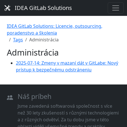
IDEA GitLab Solutions
IDEA GitLab Solutions: Licencie, outsourcing,
poradenstvo a školenia
Tags
Administrácia
Administrácia
2025-07-14: Zmeny v mazaní dát v GitLabe: Nový
prístup k bezpečnému odstráneniu
Náš príbeh
Jsme zavedená softwarová společnost s více
než 30 lety zkušeností s různými technologiemi
a z různých odvětví. Za tu dobu jsme v této
oblasti viděli všemožné trendy a praktiky.