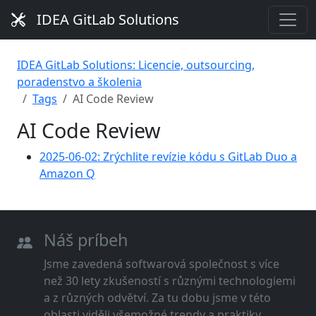
IDEA GitLab Solutions
IDEA GitLab Solutions: Licencie, outsourcing,
poradenstvo a školenia
Tags
AI Code Review
AI Code Review
2025-06-02: Zrýchlite revízie kódu s GitLab Duo a
Amazon Q
Náš príbeh
Jsme zavedená softwarová společnost s více
než 30 lety zkušeností s různými technologiemi
a z různých odvětví. Za tu dobu jsme v této
oblasti viděli všemožné trendy a praktiky.