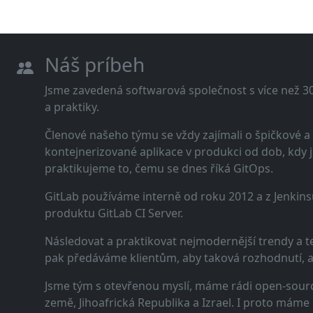
Náš príbeh
Jsme zavedená softwarová společnost s více než 30 
a praktiky.
Členové našeho týmu se vždy zajímali o špičkové
kontejnerizované aplikace v produkci od dob, kdy j
praktikujeme to, čemu se dnes říká GitOps.
GitLab používáme interně od roku 2012 a z Jenkins
produktu GitLab CI Server.
Následovat a praktikovat nejmodernější trendy a t
pak předáváme klientům, aby taková rozhodnutí, a n
Jsme tým s otevřenou myslí, máme rádi open-sourc
země, Jihoafrická Republika a Izrael. I proto máme