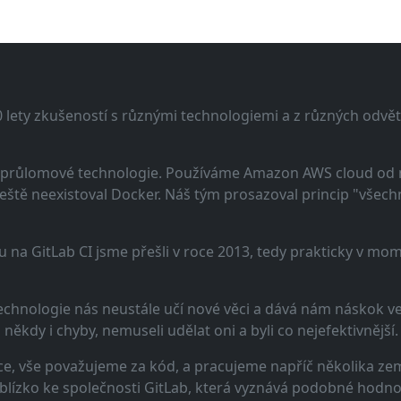
lety zkušeností s různými technologiemi a z různých odvětv
 a průlomové technologie. Používáme Amazon AWS cloud od
eště neexistoval Docker. Náš tým prosazoval princip "všechno
u na GitLab CI jsme přešli v roce 2013, tedy prakticky v m
echnologie nás neustále učí nové věci a dává nám náskok ve 
ěkdy i chyby, nemuseli udělat oni a byli co nejefektivnější.
e, vše považujeme za kód, a pracujeme napříč několika zem
 blízko ke společnosti GitLab, která vyznává podobné hodno