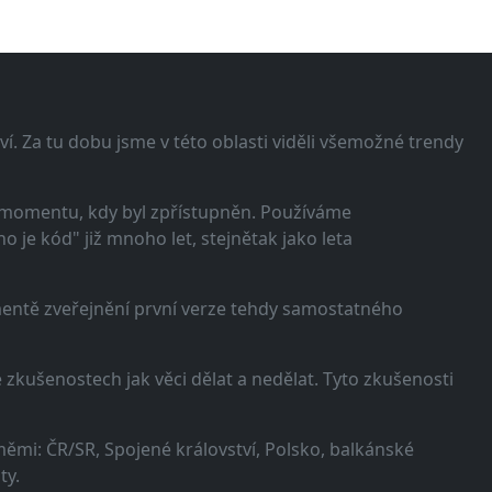
í. Za tu dobu jsme v této oblasti viděli všemožné trendy
 momentu, kdy byl zpřístupněn. Používáme
 je kód" již mnoho let, stejnětak jako leta
omentě zveřejnění první verze tehdy samostatného
zkušenostech jak věci dělat a nedělat. Tyto zkušenosti
ěmi: ČR/SR, Spojené království, Polsko, balkánské
ty.