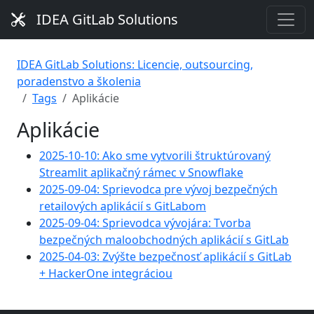
IDEA GitLab Solutions
IDEA GitLab Solutions: Licencie, outsourcing,
poradenstvo a školenia
Tags
Aplikácie
Aplikácie
2025-10-10: Ako sme vytvorili štruktúrovaný
Streamlit aplikačný rámec v Snowflake
2025-09-04: Sprievodca pre vývoj bezpečných
retailových aplikácií s GitLabom
2025-09-04: Sprievodca vývojára: Tvorba
bezpečných maloobchodných aplikácií s GitLab
2025-04-03: Zvýšte bezpečnosť aplikácií s GitLab
+ HackerOne integráciou