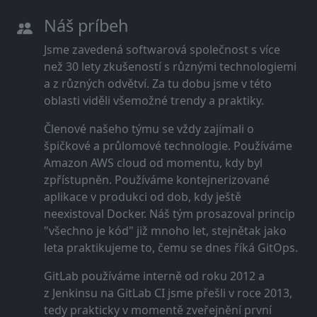
Náš príbeh
Jsme zavedená softwarová společnost s více
než 30 lety zkušeností s různými technologiemi
a z různých odvětví. Za tu dobu jsme v této
oblasti viděli všemožné trendy a praktiky.
Členové našeho týmu se vždy zajímali o
špičkové a průlomové technologie. Používáme
Amazon AWS cloud od momentu, kdy byl
zpřístupněn. Používáme kontejnerizované
aplikace v produkci od dob, kdy ještě
neexistoval Docker. Náš tým prosazoval princip
"všechno je kód" již mnoho let, stejnětak jako
leta praktikujeme to, čemu se dnes říká GitOps.
GitLab používáme interně od roku 2012 a
z Jenkinsu na GitLab CI jsme přešli v roce 2013,
tedy prakticky v momentě zveřejnění první