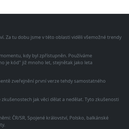
í. Za tu dobu jsme v této oblasti viděli všemožné trendy
 momentu, kdy byl zpřístupněn. Používáme
 je kód" již mnoho let, stejnětak jako leta
omentě zveřejnění první verze tehdy samostatného
zkušenostech jak věci dělat a nedělat. Tyto zkušenosti
ěmi: ČR/SR, Spojené království, Polsko, balkánské
ty.