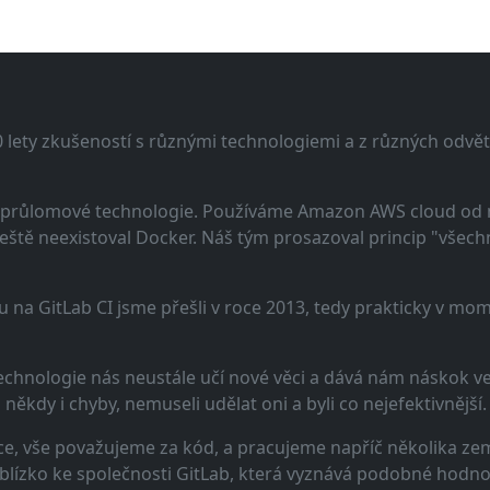
lety zkušeností s různými technologiemi a z různých odvětv
 a průlomové technologie. Používáme Amazon AWS cloud od
eště neexistoval Docker. Náš tým prosazoval princip "všechno
u na GitLab CI jsme přešli v roce 2013, tedy prakticky v m
echnologie nás neustále učí nové věci a dává nám náskok ve 
ěkdy i chyby, nemuseli udělat oni a byli co nejefektivnější.
e, vše považujeme za kód, a pracujeme napříč několika zem
 blízko ke společnosti GitLab, která vyznává podobné hodno