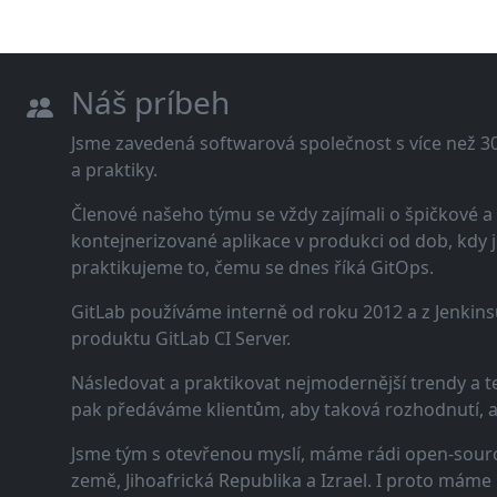
Náš príbeh
Jsme zavedená softwarová společnost s více než 30 
a praktiky.
Členové našeho týmu se vždy zajímali o špičkové
kontejnerizované aplikace v produkci od dob, kdy j
praktikujeme to, čemu se dnes říká GitOps.
GitLab používáme interně od roku 2012 a z Jenkins
produktu GitLab CI Server.
Následovat a praktikovat nejmodernější trendy a t
pak předáváme klientům, aby taková rozhodnutí, a n
Jsme tým s otevřenou myslí, máme rádi open-sourc
země, Jihoafrická Republika a Izrael. I proto máme