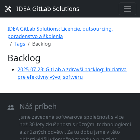
IDEA GitLab Solutions
IDEA GitLab Solutions: Licencie, outsourcing,
poradenstvo a školenia
Tags
Backlog
Backlog
2025-07-23: GitLab a zdravší backlog: Iniciatíva
pre efektívny vývoj softvéru
Náš príbeh
Jsme zavedená softwarová společnost s více
než 30 lety zkušeností s různými technologiemi
a z různých odvětví. Za tu dobu jsme v této
oblasti viděli všemožné trendy a praktiky.